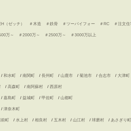
EH（ゼッチ）
＃木造
＃鉄骨
＃ツーバイフォー
＃RC
＃注文住
500万～
＃2000万～
＃2500万～
＃3000万以上
/
和水町
/
南関町
/
長州町
/
山鹿市
/
菊池市
/
合志市
/
大津町
村
/
高森町
/
南阿蘇村
/
西原村
/
嘉島町
/
益城町
/
甲佐町
/
山都町
/
津奈木町
湯前町
/
水上村
/
相良村
/
五木村
/
山江村
/
球磨村
/
あさぎり