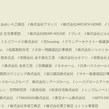
 あめいろ工務店
/
株式会社アネシス
/
株式会社ARCATH HOME
/
村建設 住宅事業部
/
株式会社BEAR HOUSE
/
ブレス
/
株式会社ビル
/
エコワークス株式会社
/
玄housing
/
グランアーキテクト一級建築
ム
/
稲葉製材住宅
/
大谷一翔建築設計事務所
/
株式会社ジャストホ
・熊本北店
/
有限会社 金子典生工房
/
株式会社カネマツ
/
有限会社
/
株式会社 未来工房
/
宮﨑建築
/
ネオホーム
/
日本ハウスホール
西部ガスリビング株式会社
/
坂口建設株式会社
/
サキ一級建築設計
ーズホームグループ 株式会社シアーズホーム
/
シーズグロースアー
シン・空間研究所
/
新産住拓
/
松栄住宅株式会社
/
シンプルノート
株式会社
/
TAKASUGI株式会社
/
東宝ホーム株式会社
/
WITH 
クス
/
株式会社幸保工務店
/
株式会社豊工務店 ユトリエ事業部