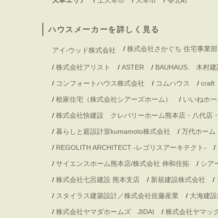
ハウスメーカーを詳しく見る
/
株式会社さかぐち 住宅事業部
アイ-ウッド株式会社
/
株式会社アリスト
/
ASTER
/
BAUHAUS. 木
/
コンフォートハウス株式会社
/
コムハウス
/
craft
/
桧家住宅（株式会社シアーズホーム）
/
いいねホー
/
株式会社快建設 クレバリーホーム熊本店・八代店
/
暮らしと庭設計室kumamoto株式会社
/
万代ホーム
/
REGOLITH ARCHITECT -レゴリスアーキテクト-
/
/
サイエンスホーム熊本店/株式会社 伸和住拓
/
シア
/
株式会社七呂建設 熊本支店
/
新規建設株式会社
/
/
スタイラス建築設計／株式会社佐藤産業
/
大海建設
/
株式会社ヤマダホームズ JIDAI
/
株式会社ヤマッ