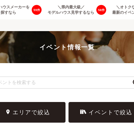
ハウスメーカーを
＼県内最大級／
＼オトク
59
58
探すなら
モデルハウス見学するなら
最新のイベ
イベント情報一覧
エリアで絞込
イベントで絞込