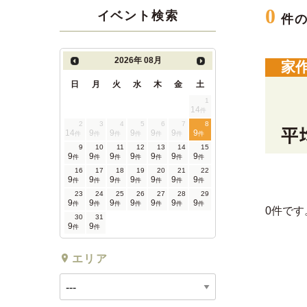
0
イベント検索
件
2026年
08月
家
日
月
火
水
木
金
土
1
14
件
2
3
4
5
6
7
8
14
9
9
9
9
9
9
件
件
件
件
件
件
件
9
10
11
12
13
14
15
9
9
9
9
9
9
9
件
件
件
件
件
件
件
16
17
18
19
20
21
22
9
9
9
9
9
9
9
件
件
件
件
件
件
件
23
24
25
26
27
28
29
9
9
9
9
9
9
9
件
件
件
件
件
件
件
0件です
30
31
9
9
件
件
エリア