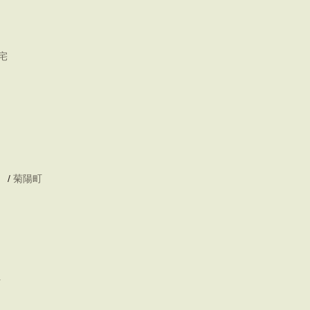
宅
/
菊陽町
町