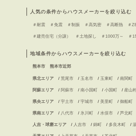
人気の条件からハウスメーカーを絞り込む
＃耐震
＃免震
＃制振
＃高気密
＃高断熱
＃Z
＃建売住宅（分譲）
＃土地探し
＃1000万～
＃1
地域条件からハウスメーカーを絞り込む
熊本市
熊本市近郊
県北エリア
/
荒尾市
/
玉名市
/
玉東町
/
南関町
阿蘇エリア
/
阿蘇市
/
南小国町
/
小国町
/
産山
県央エリア
/
宇土市
/
宇城市
/
美里町
/
御船町
県南エリア
/
八代市
/
氷川町
/
水俣市
/
芦北町
人吉・球磨エリア
/
人吉市
/
錦町
/
多良木町
/
天草エリア
/
上天草市
/
天草市
/
苓北町