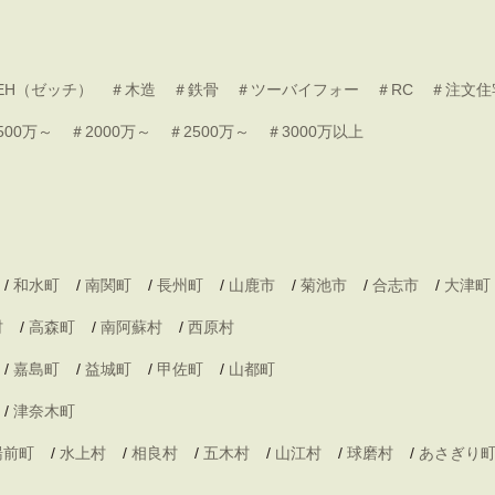
EH（ゼッチ）
＃木造
＃鉄骨
＃ツーバイフォー
＃RC
＃注文住
500万～
＃2000万～
＃2500万～
＃3000万以上
/
和水町
/
南関町
/
長州町
/
山鹿市
/
菊池市
/
合志市
/
大津町
村
/
高森町
/
南阿蘇村
/
西原村
/
嘉島町
/
益城町
/
甲佐町
/
山都町
/
津奈木町
湯前町
/
水上村
/
相良村
/
五木村
/
山江村
/
球磨村
/
あさぎり