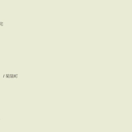
宅
/
菊陽町
町