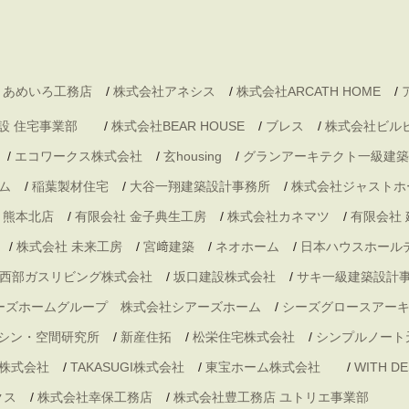
 あめいろ工務店
/
株式会社アネシス
/
株式会社ARCATH HOME
/
村建設 住宅事業部
/
株式会社BEAR HOUSE
/
ブレス
/
株式会社ビル
/
エコワークス株式会社
/
玄housing
/
グランアーキテクト一級建築
ム
/
稲葉製材住宅
/
大谷一翔建築設計事務所
/
株式会社ジャストホ
・熊本北店
/
有限会社 金子典生工房
/
株式会社カネマツ
/
有限会社
/
株式会社 未来工房
/
宮﨑建築
/
ネオホーム
/
日本ハウスホール
西部ガスリビング株式会社
/
坂口建設株式会社
/
サキ一級建築設計
ーズホームグループ 株式会社シアーズホーム
/
シーズグロースアー
シン・空間研究所
/
新産住拓
/
松栄住宅株式会社
/
シンプルノート
株式会社
/
TAKASUGI株式会社
/
東宝ホーム株式会社
/
WITH 
クス
/
株式会社幸保工務店
/
株式会社豊工務店 ユトリエ事業部