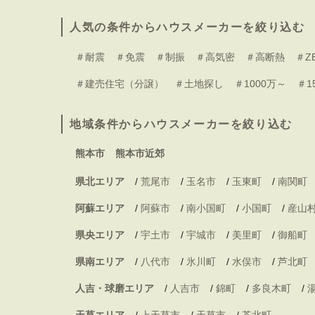
人気の条件からハウスメーカーを絞り込む
＃耐震
＃免震
＃制振
＃高気密
＃高断熱
＃Z
＃建売住宅（分譲）
＃土地探し
＃1000万～
＃1
地域条件からハウスメーカーを絞り込む
熊本市
熊本市近郊
県北エリア
/
荒尾市
/
玉名市
/
玉東町
/
南関町
阿蘇エリア
/
阿蘇市
/
南小国町
/
小国町
/
産山
県央エリア
/
宇土市
/
宇城市
/
美里町
/
御船町
県南エリア
/
八代市
/
氷川町
/
水俣市
/
芦北町
人吉・球磨エリア
/
人吉市
/
錦町
/
多良木町
/
天草エリア
/
上天草市
/
天草市
/
苓北町