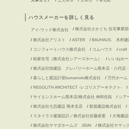
ハウスメーカーを詳しく見る
/
株式会社さかぐち 住宅事業部
アイ-ウッド株式会社
/
株式会社アリスト
/
ASTER
/
BAUHAUS. 木
/
コンフォートハウス株式会社
/
コムハウス
/
craft
/
桧家住宅（株式会社シアーズホーム）
/
いいねホー
/
株式会社快建設 クレバリーホーム熊本店・八代店
/
暮らしと庭設計室kumamoto株式会社
/
万代ホーム
/
REGOLITH ARCHITECT -レゴリスアーキテクト-
/
/
サイエンスホーム熊本店/株式会社 伸和住拓
/
シア
/
株式会社七呂建設 熊本支店
/
新規建設株式会社
/
/
スタイラス建築設計／株式会社佐藤産業
/
大海建設
/
株式会社ヤマダホームズ JIDAI
/
株式会社ヤマッ