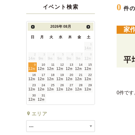
0
イベント検索
件
2026年
08月
家
日
月
火
水
木
金
土
1
14
件
2
3
4
5
6
7
8
14
9
9
9
9
9
12
件
件
件
件
件
件
件
9
10
11
12
13
14
15
12
12
12
12
12
12
12
件
件
件
件
件
件
件
16
17
18
19
20
21
22
12
12
12
12
12
12
12
件
件
件
件
件
件
件
23
24
25
26
27
28
29
12
12
12
12
12
12
12
件
件
件
件
件
件
件
0件です
30
31
12
12
件
件
エリア