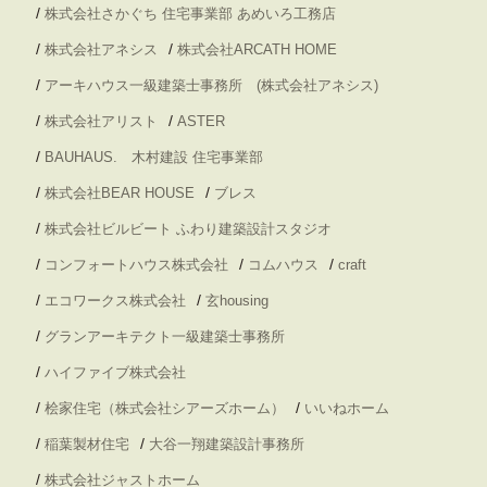
/
株式会社さかぐち 住宅事業部 あめいろ工務店
/
/
株式会社アネシス
株式会社ARCATH HOME
/
アーキハウス一級建築士事務所 (株式会社アネシス)
/
/
株式会社アリスト
ASTER
/
BAUHAUS. 木村建設 住宅事業部
/
/
株式会社BEAR HOUSE
ブレス
/
株式会社ビルビート ふわり建築設計スタジオ
/
/
/
コンフォートハウス株式会社
コムハウス
craft
/
/
エコワークス株式会社
玄housing
/
グランアーキテクト一級建築士事務所
/
ハイファイブ株式会社
/
/
桧家住宅（株式会社シアーズホーム）
いいねホーム
/
/
稲葉製材住宅
大谷一翔建築設計事務所
/
株式会社ジャストホーム