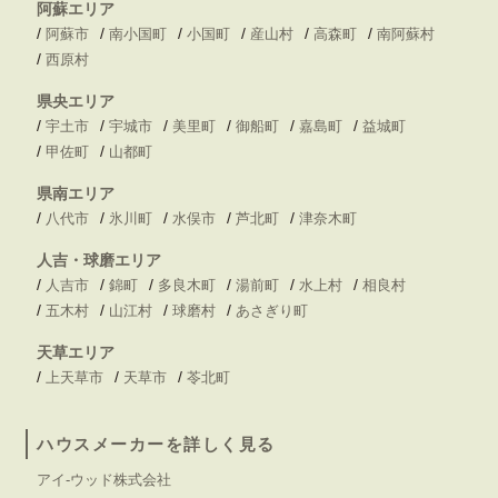
阿蘇エリア
/
/
/
/
/
/
阿蘇市
南小国町
小国町
産山村
高森町
南阿蘇村
/
西原村
県央エリア
/
/
/
/
/
/
宇土市
宇城市
美里町
御船町
嘉島町
益城町
/
/
甲佐町
山都町
県南エリア
/
/
/
/
/
八代市
氷川町
水俣市
芦北町
津奈木町
人吉・球磨エリア
/
/
/
/
/
/
人吉市
錦町
多良木町
湯前町
水上村
相良村
/
/
/
/
五木村
山江村
球磨村
あさぎり町
天草エリア
/
/
/
上天草市
天草市
苓北町
ハウスメーカーを詳しく見る
アイ-ウッド株式会社