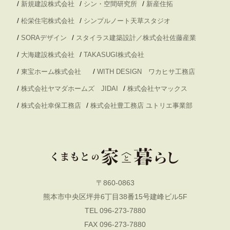
/
/
/
新規建設株式会社
シン・空間研究所
新産住拓
/
/
松栄住宅株式会社
シンプルノート天草スタジオ
/
/
SORAデザイン
スタイラス建築設計／株式会社佐藤産業
/
/
大海建設株式会社
TAKASUGI株式会社
/
/
東宝ホーム株式会社
WITH DESIGN ワカヒサ工務店
/
/
株式会社ヤマダホームズ JIDAI
株式会社ヤマックス
/
/
株式会社幸保工務店
株式会社豊工務店 ユトリエ事業部
〒860-0863
熊本市中央区坪井6丁目38番15号建峰ビル5F
TEL 096-273-7880
FAX 096-273-7880