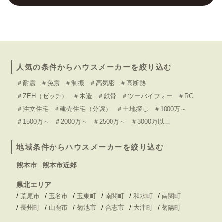
人気の条件からハウスメーカーを絞り込む
＃耐震
＃免震
＃制振
＃高気密
＃高断熱
＃ZEH（ゼッチ）
＃木造
＃鉄骨
＃ツーバイフォー
＃RC
＃注文住宅
＃建売住宅（分譲）
＃土地探し
＃1000万～
＃1500万～
＃2000万～
＃2500万～
＃3000万以上
地域条件からハウスメーカーを絞り込む
熊本市
熊本市近郊
県北エリア
/
/
/
/
/
/
荒尾市
玉名市
玉東町
南関町
和水町
南関町
/
/
/
/
/
/
長州町
山鹿市
菊池市
合志市
大津町
菊陽町