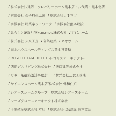
/
株式会社快建設 クレバリーホーム熊本店・八代店・熊本北店
/
/
有限会社 金子典生工房
株式会社カネマツ
/
/
有限会社 建築ネットワーク
有限会社熊本建設
/
/
暮らしと庭設計室kumamoto株式会社
万代ホーム
/
/
/
株式会社 未来工房
宮﨑建築
ネオホーム
/
日本ハウスホールディングス熊本営業所
/
REGOLITH ARCHITECT -レゴリスアーキテクト-
/
/
西部ガスリビング株式会社
坂口建設株式会社
/
/
サキ一級建築設計事務所
株式会社三友工務店
/
サイエンスホーム熊本店/株式会社 伸和住拓
/
シアーズホームグループ 株式会社シアーズホーム
/
シーズグロースアーキテクト株式会社
/
/
千里殖産株式会社 本社
株式会社七呂建設 熊本支店