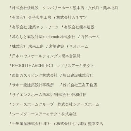
/
株式会社快建設 クレバリーホーム熊本店・八代店・熊本北店
/
/
有限会社 金子典生工房
株式会社カネマツ
/
/
有限会社 建築ネットワーク
有限会社熊本建設
/
/
暮らしと庭設計室kumamoto株式会社
万代ホーム
/
/
/
株式会社 未来工房
宮﨑建築
ネオホーム
/
日本ハウスホールディングス熊本営業所
/
REGOLITH ARCHITECT -レゴリスアーキテクト-
/
/
西部ガスリビング株式会社
坂口建設株式会社
/
/
サキ一級建築設計事務所
株式会社三友工務店
/
サイエンスホーム熊本店/株式会社 伸和住拓
/
シアーズホームグループ 株式会社シアーズホーム
/
シーズグロースアーキテクト株式会社
/
/
千里殖産株式会社 本社
株式会社七呂建設 熊本支店