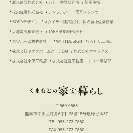
/
/
/
新規建設株式会社
シン・空間研究所
新産住拓
/
/
松栄住宅株式会社
シンプルノート天草スタジオ
/
/
SORAデザイン
スタイラス建築設計／株式会社佐藤産業
/
/
大海建設株式会社
TAKASUGI株式会社
/
/
東宝ホーム株式会社
WITH DESIGN ワカヒサ工務店
/
/
株式会社ヤマダホームズ JIDAI
株式会社ヤマックス
/
/
株式会社幸保工務店
株式会社豊工務店 ユトリエ事業部
〒860-0863
熊本市中央区坪井6丁目38番15号建峰ビル5F
TEL 096-273-7880
FAX 096-273-7880