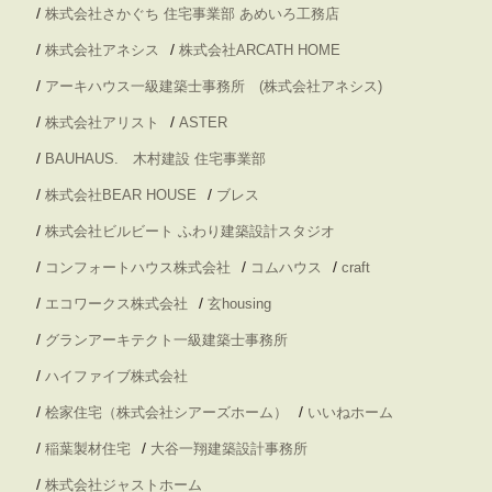
/
株式会社さかぐち 住宅事業部 あめいろ工務店
/
/
株式会社アネシス
株式会社ARCATH HOME
/
アーキハウス一級建築士事務所 (株式会社アネシス)
/
/
株式会社アリスト
ASTER
/
BAUHAUS. 木村建設 住宅事業部
/
/
株式会社BEAR HOUSE
ブレス
/
株式会社ビルビート ふわり建築設計スタジオ
/
/
/
コンフォートハウス株式会社
コムハウス
craft
/
/
エコワークス株式会社
玄housing
/
グランアーキテクト一級建築士事務所
/
ハイファイブ株式会社
/
/
桧家住宅（株式会社シアーズホーム）
いいねホーム
/
/
稲葉製材住宅
大谷一翔建築設計事務所
/
株式会社ジャストホーム