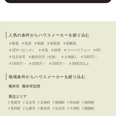
人気の条件からハウスメーカーを絞り込む
＃耐震
＃免震
＃制振
＃高気密
＃高断熱
＃ZEH（ゼッチ）
＃木造
＃鉄骨
＃ツーバイフォー
＃RC
＃注文住宅
＃建売住宅（分譲）
＃土地探し
＃1000万～
＃1500万～
＃2000万～
＃2500万～
＃3000万以上
地域条件からハウスメーカーを絞り込む
熊本市
熊本市近郊
県北エリア
/
/
/
/
/
/
荒尾市
玉名市
玉東町
南関町
和水町
南関町
/
/
/
/
/
/
長州町
山鹿市
菊池市
合志市
大津町
菊陽町