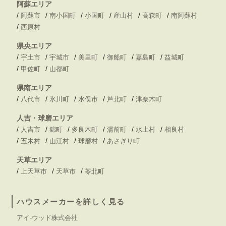
阿蘇エリア
/
/
/
/
/
/
阿蘇市
南小国町
小国町
産山村
高森町
南阿蘇村
/
西原村
県央エリア
/
/
/
/
/
/
宇土市
宇城市
美里町
御船町
嘉島町
益城町
/
/
甲佐町
山都町
県南エリア
/
/
/
/
/
八代市
氷川町
水俣市
芦北町
津奈木町
人吉・球磨エリア
/
/
/
/
/
/
人吉市
錦町
多良木町
湯前町
水上村
相良村
/
/
/
/
五木村
山江村
球磨村
あさぎり町
天草エリア
/
/
/
上天草市
天草市
苓北町
ハウスメーカーを詳しく見る
アイ-ウッド株式会社