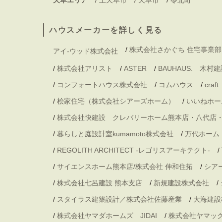
ハウスメーカーを詳しく見る
/
株式会社さかぐち 住宅事業部
アイ-ウッド株式会社
/
株式会社アリスト
/
ASTER
/
BAUHAUS. 木
/
コンフォートハウス株式会社
/
コムハウス
/
craft
/
桧家住宅（株式会社シアーズホーム）
/
いいねホー
/
株式会社快建設 クレバリーホーム熊本店・八代店
/
暮らしと庭設計室kumamoto株式会社
/
万代ホーム
/
REGOLITH ARCHITECT -レゴリスアーキテクト-
/
/
サイエンスホーム熊本店/株式会社 伸和住拓
/
シア
/
株式会社七呂建設 熊本支店
/
新規建設株式会社
/
/
スタイラス建築設計／株式会社佐藤産業
/
大海建設
/
株式会社ヤマダホームズ JIDAI
/
株式会社ヤマッ