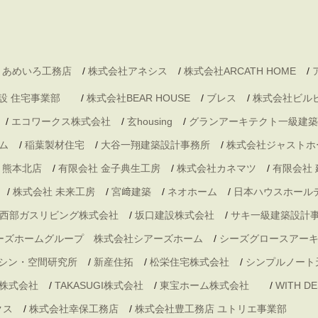
 あめいろ工務店
/
株式会社アネシス
/
株式会社ARCATH HOME
/
村建設 住宅事業部
/
株式会社BEAR HOUSE
/
ブレス
/
株式会社ビル
/
エコワークス株式会社
/
玄housing
/
グランアーキテクト一級建築
ム
/
稲葉製材住宅
/
大谷一翔建築設計事務所
/
株式会社ジャストホ
・熊本北店
/
有限会社 金子典生工房
/
株式会社カネマツ
/
有限会社
/
株式会社 未来工房
/
宮﨑建築
/
ネオホーム
/
日本ハウスホール
西部ガスリビング株式会社
/
坂口建設株式会社
/
サキ一級建築設計
ーズホームグループ 株式会社シアーズホーム
/
シーズグロースアー
シン・空間研究所
/
新産住拓
/
松栄住宅株式会社
/
シンプルノート
株式会社
/
TAKASUGI株式会社
/
東宝ホーム株式会社
/
WITH 
クス
/
株式会社幸保工務店
/
株式会社豊工務店 ユトリエ事業部