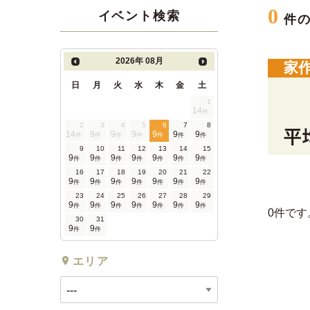
0
イベント検索
件
2026年
08月
家
日
月
火
水
木
金
土
1
14
件
2
3
4
5
6
7
8
14
9
9
9
9
9
9
件
件
件
件
件
件
件
9
10
11
12
13
14
15
9
9
9
9
9
9
9
件
件
件
件
件
件
件
16
17
18
19
20
21
22
9
9
9
9
9
9
9
件
件
件
件
件
件
件
23
24
25
26
27
28
29
9
9
9
9
9
9
9
件
件
件
件
件
件
件
0件です
30
31
9
9
件
件
エリア