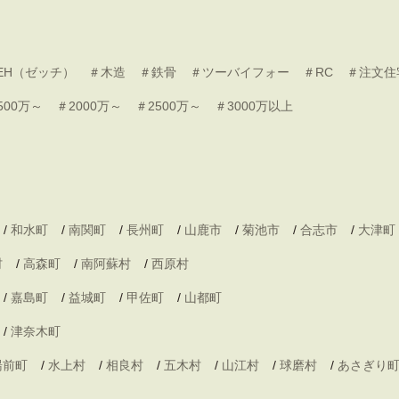
EH（ゼッチ）
＃木造
＃鉄骨
＃ツーバイフォー
＃RC
＃注文住
500万～
＃2000万～
＃2500万～
＃3000万以上
/
和水町
/
南関町
/
長州町
/
山鹿市
/
菊池市
/
合志市
/
大津町
村
/
高森町
/
南阿蘇村
/
西原村
/
嘉島町
/
益城町
/
甲佐町
/
山都町
/
津奈木町
湯前町
/
水上村
/
相良村
/
五木村
/
山江村
/
球磨村
/
あさぎり