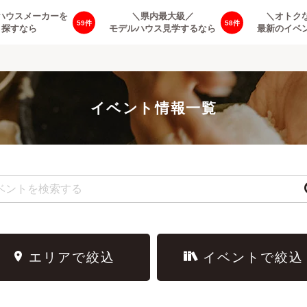
ハウスメーカーを
＼県内最大級／
＼オトク
59
58
探すなら
モデルハウス見学するなら
最新のイベ
イベント情報一覧
エリアで絞込
イベントで絞込