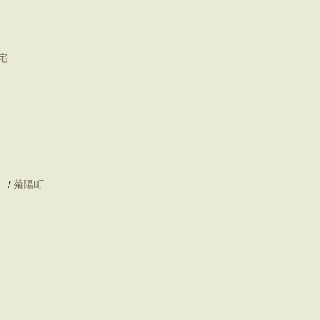
宅
/
菊陽町
町