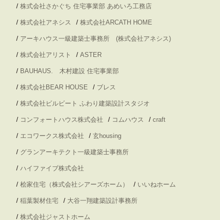
/
株式会社さかぐち 住宅事業部 あめいろ工務店
/
/
株式会社アネシス
株式会社ARCATH HOME
/
アーキハウス一級建築士事務所 (株式会社アネシス)
/
/
株式会社アリスト
ASTER
/
BAUHAUS. 木村建設 住宅事業部
/
/
株式会社BEAR HOUSE
ブレス
/
株式会社ビルビート ふわり建築設計スタジオ
/
/
/
コンフォートハウス株式会社
コムハウス
craft
/
/
エコワークス株式会社
玄housing
/
グランアーキテクト一級建築士事務所
/
ハイファイブ株式会社
/
/
桧家住宅（株式会社シアーズホーム）
いいねホーム
/
/
稲葉製材住宅
大谷一翔建築設計事務所
/
株式会社ジャストホーム