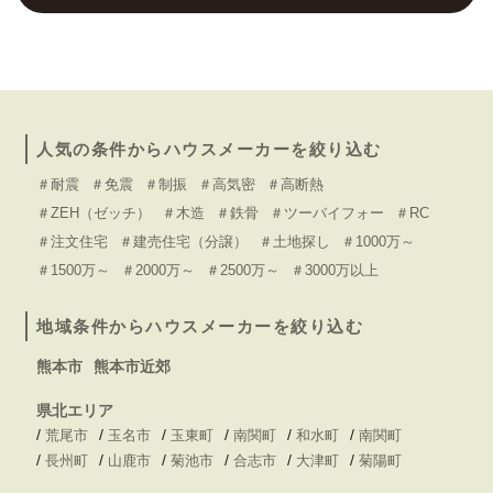
人気の条件からハウスメーカーを絞り込む
＃耐震
＃免震
＃制振
＃高気密
＃高断熱
＃ZEH（ゼッチ）
＃木造
＃鉄骨
＃ツーバイフォー
＃RC
＃注文住宅
＃建売住宅（分譲）
＃土地探し
＃1000万～
＃1500万～
＃2000万～
＃2500万～
＃3000万以上
地域条件からハウスメーカーを絞り込む
熊本市
熊本市近郊
県北エリア
/
/
/
/
/
/
荒尾市
玉名市
玉東町
南関町
和水町
南関町
/
/
/
/
/
/
長州町
山鹿市
菊池市
合志市
大津町
菊陽町