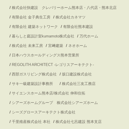
/
株式会社快建設 クレバリーホーム熊本店・八代店・熊本北店
/
/
有限会社 金子典生工房
株式会社カネマツ
/
/
有限会社 建築ネットワーク
有限会社熊本建設
/
/
暮らしと庭設計室kumamoto株式会社
万代ホーム
/
/
/
株式会社 未来工房
宮﨑建築
ネオホーム
/
日本ハウスホールディングス熊本営業所
/
REGOLITH ARCHITECT -レゴリスアーキテクト-
/
/
西部ガスリビング株式会社
坂口建設株式会社
/
/
サキ一級建築設計事務所
株式会社三友工務店
/
サイエンスホーム熊本店/株式会社 伸和住拓
/
シアーズホームグループ 株式会社シアーズホーム
/
シーズグロースアーキテクト株式会社
/
/
千里殖産株式会社 本社
株式会社七呂建設 熊本支店