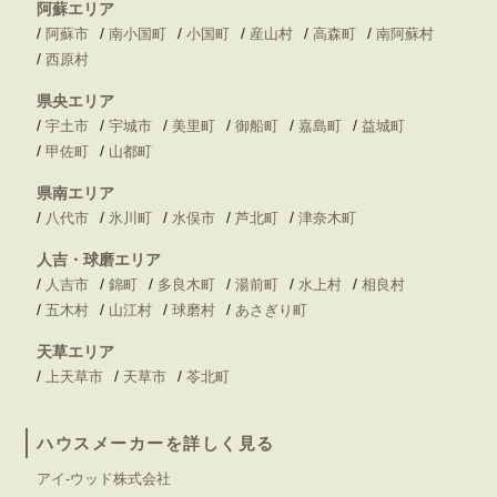
阿蘇エリア
/
/
/
/
/
/
阿蘇市
南小国町
小国町
産山村
高森町
南阿蘇村
/
西原村
県央エリア
/
/
/
/
/
/
宇土市
宇城市
美里町
御船町
嘉島町
益城町
/
/
甲佐町
山都町
県南エリア
/
/
/
/
/
八代市
氷川町
水俣市
芦北町
津奈木町
人吉・球磨エリア
/
/
/
/
/
/
人吉市
錦町
多良木町
湯前町
水上村
相良村
/
/
/
/
五木村
山江村
球磨村
あさぎり町
天草エリア
/
/
/
上天草市
天草市
苓北町
ハウスメーカーを詳しく見る
アイ-ウッド株式会社