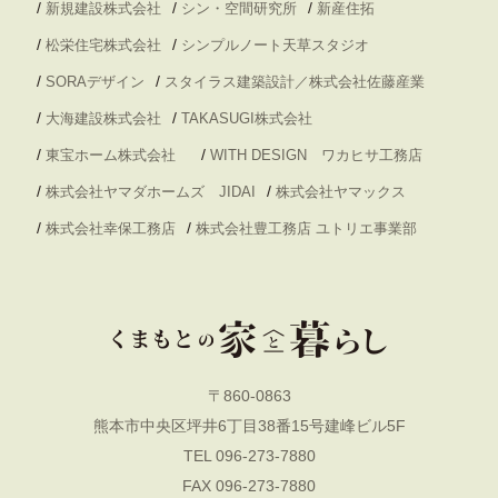
/
/
/
新規建設株式会社
シン・空間研究所
新産住拓
/
/
松栄住宅株式会社
シンプルノート天草スタジオ
/
/
SORAデザイン
スタイラス建築設計／株式会社佐藤産業
/
/
大海建設株式会社
TAKASUGI株式会社
/
/
東宝ホーム株式会社
WITH DESIGN ワカヒサ工務店
/
/
株式会社ヤマダホームズ JIDAI
株式会社ヤマックス
/
/
株式会社幸保工務店
株式会社豊工務店 ユトリエ事業部
〒860-0863
熊本市中央区坪井6丁目38番15号建峰ビル5F
TEL 096-273-7880
FAX 096-273-7880