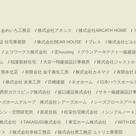
 あめいろ工務店
/
株式会社アネシス
/
株式会社ARCATH HOME
/
村建設 住宅事業部
/
株式会社BEAR HOUSE
/
ブレス
/
株式会社ビル
/
エコワークス株式会社
/
玄housing
/
グランアーキテクト一級建築
ム
/
稲葉製材住宅
/
大谷一翔建築設計事務所
/
株式会社ジャストホ
・熊本北店
/
有限会社 金子典生工房
/
株式会社カネマツ
/
有限会社
/
株式会社 未来工房
/
宮﨑建築
/
ネオホーム
/
日本ハウスホール
西部ガスリビング株式会社
/
坂口建設株式会社
/
サキ一級建築設計
ーズホームグループ 株式会社シアーズホーム
/
シーズグロースアー
シン・空間研究所
/
新産住拓
/
松栄住宅株式会社
/
シンプルノート
株式会社
/
TAKASUGI株式会社
/
東宝ホーム株式会社
/
WITH 
クス
/
株式会社幸保工務店
/
株式会社豊工務店 ユトリエ事業部