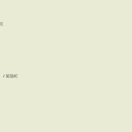
宅
/
菊陽町
町