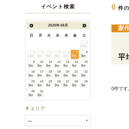
0
イベント検索
件
2026年
08月
家
日
月
火
水
木
金
土
1
14
件
2
3
4
5
6
7
8
14
9
9
9
9
9
9
件
件
件
件
件
件
件
9
10
11
12
13
14
15
9
9
9
9
9
9
9
件
件
件
件
件
件
件
16
17
18
19
20
21
22
9
9
9
9
9
9
9
件
件
件
件
件
件
件
23
24
25
26
27
28
29
9
9
9
9
9
9
9
件
件
件
件
件
件
件
0件です
30
31
9
9
件
件
エリア