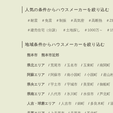
人気の条件からハウスメーカーを絞り込む
＃耐震
＃免震
＃制振
＃高気密
＃高断熱
＃Z
＃建売住宅（分譲）
＃土地探し
＃1000万～
＃1
地域条件からハウスメーカーを絞り込む
熊本市
熊本市近郊
県北エリア
/
荒尾市
/
玉名市
/
玉東町
/
南関町
阿蘇エリア
/
阿蘇市
/
南小国町
/
小国町
/
産山
県央エリア
/
宇土市
/
宇城市
/
美里町
/
御船町
県南エリア
/
八代市
/
氷川町
/
水俣市
/
芦北町
人吉・球磨エリア
/
人吉市
/
錦町
/
多良木町
/
天草エリア
/
上天草市
/
天草市
/
苓北町