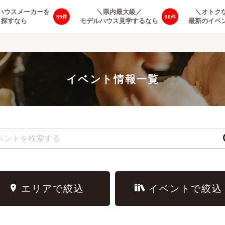
ハウスメーカーを
＼県内最大級／
＼オトク
59
58
探すなら
モデルハウス見学するなら
最新のイベ
イベント情報一覧
エリアで絞込
イベントで絞込