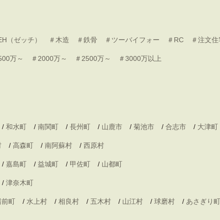
EH（ゼッチ）
＃木造
＃鉄骨
＃ツーバイフォー
＃RC
＃注文住
500万～
＃2000万～
＃2500万～
＃3000万以上
/
和水町
/
南関町
/
長州町
/
山鹿市
/
菊池市
/
合志市
/
大津町
村
/
高森町
/
南阿蘇村
/
西原村
/
嘉島町
/
益城町
/
甲佐町
/
山都町
/
津奈木町
湯前町
/
水上村
/
相良村
/
五木村
/
山江村
/
球磨村
/
あさぎり