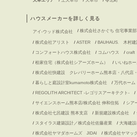
ハウスメーカーを詳しく見る
/
株式会社さかぐち 住宅事業部
アイ-ウッド株式会社
/
株式会社アリスト
/
ASTER
/
BAUHAUS. 木
/
コンフォートハウス株式会社
/
コムハウス
/
craft
/
桧家住宅（株式会社シアーズホーム）
/
いいねホー
/
株式会社快建設 クレバリーホーム熊本店・八代店
/
暮らしと庭設計室kumamoto株式会社
/
万代ホーム
/
REGOLITH ARCHITECT -レゴリスアーキテクト-
/
/
サイエンスホーム熊本店/株式会社 伸和住拓
/
シア
/
株式会社七呂建設 熊本支店
/
新規建設株式会社
/
/
スタイラス建築設計／株式会社佐藤産業
/
大海建設
/
株式会社ヤマダホームズ JIDAI
/
株式会社ヤマッ