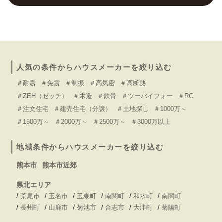
人気の条件からハウスメーカーを絞り込む
＃耐震
＃免震
＃制振
＃高気密
＃高断熱
＃ZEH（ゼッチ）
＃木造
＃鉄骨
＃ツーバイフォー
＃RC
＃注文住宅
＃建売住宅（分譲）
＃土地探し
＃1000万～
＃1500万～
＃2000万～
＃2500万～
＃3000万以上
地域条件からハウスメーカーを絞り込む
熊本市
熊本市近郊
県北エリア
/
/
/
/
/
/
荒尾市
玉名市
玉東町
南関町
和水町
南関町
/
/
/
/
/
/
長州町
山鹿市
菊池市
合志市
大津町
菊陽町