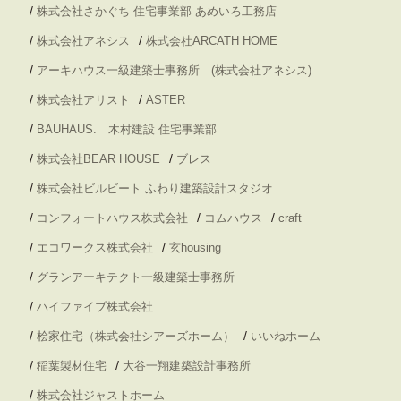
/
株式会社さかぐち 住宅事業部 あめいろ工務店
/
/
株式会社アネシス
株式会社ARCATH HOME
/
アーキハウス一級建築士事務所 (株式会社アネシス)
/
/
株式会社アリスト
ASTER
/
BAUHAUS. 木村建設 住宅事業部
/
/
株式会社BEAR HOUSE
ブレス
/
株式会社ビルビート ふわり建築設計スタジオ
/
/
/
コンフォートハウス株式会社
コムハウス
craft
/
/
エコワークス株式会社
玄housing
/
グランアーキテクト一級建築士事務所
/
ハイファイブ株式会社
/
/
桧家住宅（株式会社シアーズホーム）
いいねホーム
/
/
稲葉製材住宅
大谷一翔建築設計事務所
/
株式会社ジャストホーム