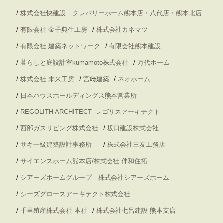
/
株式会社快建設 クレバリーホーム熊本店・八代店・熊本北店
/
/
有限会社 金子典生工房
株式会社カネマツ
/
/
有限会社 建築ネットワーク
有限会社熊本建設
/
/
暮らしと庭設計室kumamoto株式会社
万代ホーム
/
/
/
株式会社 未来工房
宮﨑建築
ネオホーム
/
日本ハウスホールディングス熊本営業所
/
REGOLITH ARCHITECT -レゴリスアーキテクト-
/
/
西部ガスリビング株式会社
坂口建設株式会社
/
/
サキ一級建築設計事務所
株式会社三友工務店
/
サイエンスホーム熊本店/株式会社 伸和住拓
/
シアーズホームグループ 株式会社シアーズホーム
/
シーズグロースアーキテクト株式会社
/
/
千里殖産株式会社 本社
株式会社七呂建設 熊本支店