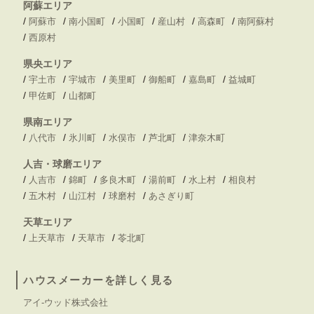
阿蘇エリア
/
/
/
/
/
/
阿蘇市
南小国町
小国町
産山村
高森町
南阿蘇村
/
西原村
県央エリア
/
/
/
/
/
/
宇土市
宇城市
美里町
御船町
嘉島町
益城町
/
/
甲佐町
山都町
県南エリア
/
/
/
/
/
八代市
氷川町
水俣市
芦北町
津奈木町
人吉・球磨エリア
/
/
/
/
/
/
人吉市
錦町
多良木町
湯前町
水上村
相良村
/
/
/
/
五木村
山江村
球磨村
あさぎり町
天草エリア
/
/
/
上天草市
天草市
苓北町
ハウスメーカーを詳しく見る
アイ-ウッド株式会社