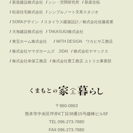
/
/
/
新規建設株式会社
シン・空間研究所
新産住拓
/
/
松栄住宅株式会社
シンプルノート天草スタジオ
/
/
SORAデザイン
スタイラス建築設計／株式会社佐藤産業
/
/
大海建設株式会社
TAKASUGI株式会社
/
/
東宝ホーム株式会社
WITH DESIGN ワカヒサ工務店
/
/
株式会社ヤマダホームズ JIDAI
株式会社ヤマックス
/
/
株式会社幸保工務店
株式会社豊工務店 ユトリエ事業部
〒860-0863
熊本市中央区坪井6丁目38番15号建峰ビル5F
TEL 096-273-7880
FAX 096-273-7880