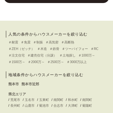
人気の条件からハウスメーカーを絞り込む
＃耐震
＃免震
＃制振
＃高気密
＃高断熱
＃ZEH（ゼッチ）
＃木造
＃鉄骨
＃ツーバイフォー
＃RC
＃注文住宅
＃建売住宅（分譲）
＃土地探し
＃1000万～
＃1500万～
＃2000万～
＃2500万～
＃3000万以上
地域条件からハウスメーカーを絞り込む
熊本市
熊本市近郊
県北エリア
/
/
/
/
/
/
荒尾市
玉名市
玉東町
南関町
和水町
南関町
/
/
/
/
/
/
長州町
山鹿市
菊池市
合志市
大津町
菊陽町