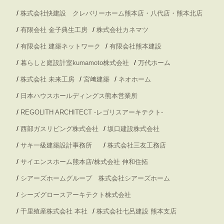
/
株式会社快建設 クレバリーホーム熊本店・八代店・熊本北店
/
/
有限会社 金子典生工房
株式会社カネマツ
/
/
有限会社 建築ネットワーク
有限会社熊本建設
/
/
暮らしと庭設計室kumamoto株式会社
万代ホーム
/
/
/
株式会社 未来工房
宮﨑建築
ネオホーム
/
日本ハウスホールディングス熊本営業所
/
REGOLITH ARCHITECT -レゴリスアーキテクト-
/
/
西部ガスリビング株式会社
坂口建設株式会社
/
/
サキ一級建築設計事務所
株式会社三友工務店
/
サイエンスホーム熊本店/株式会社 伸和住拓
/
シアーズホームグループ 株式会社シアーズホーム
/
シーズグロースアーキテクト株式会社
/
/
千里殖産株式会社 本社
株式会社七呂建設 熊本支店