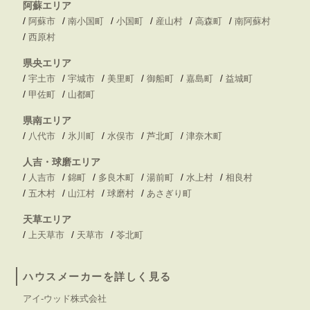
阿蘇エリア
/
/
/
/
/
/
阿蘇市
南小国町
小国町
産山村
高森町
南阿蘇村
/
西原村
県央エリア
/
/
/
/
/
/
宇土市
宇城市
美里町
御船町
嘉島町
益城町
/
/
甲佐町
山都町
県南エリア
/
/
/
/
/
八代市
氷川町
水俣市
芦北町
津奈木町
人吉・球磨エリア
/
/
/
/
/
/
人吉市
錦町
多良木町
湯前町
水上村
相良村
/
/
/
/
五木村
山江村
球磨村
あさぎり町
天草エリア
/
/
/
上天草市
天草市
苓北町
ハウスメーカーを詳しく見る
アイ-ウッド株式会社