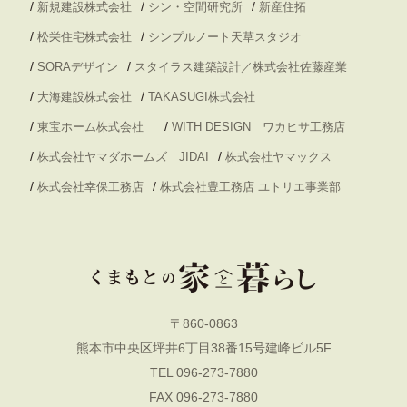
/
/
/
新規建設株式会社
シン・空間研究所
新産住拓
/
/
松栄住宅株式会社
シンプルノート天草スタジオ
/
/
SORAデザイン
スタイラス建築設計／株式会社佐藤産業
/
/
大海建設株式会社
TAKASUGI株式会社
/
/
東宝ホーム株式会社
WITH DESIGN ワカヒサ工務店
/
/
株式会社ヤマダホームズ JIDAI
株式会社ヤマックス
/
/
株式会社幸保工務店
株式会社豊工務店 ユトリエ事業部
〒860-0863
熊本市中央区坪井6丁目38番15号建峰ビル5F
TEL 096-273-7880
FAX 096-273-7880