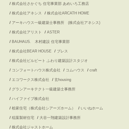
/
株式会社さかぐち 住宅事業部 あめいろ工務店
/
/
株式会社アネシス
株式会社ARCATH HOME
/
アーキハウス一級建築士事務所 (株式会社アネシス)
/
/
株式会社アリスト
ASTER
/
BAUHAUS. 木村建設 住宅事業部
/
/
株式会社BEAR HOUSE
ブレス
/
株式会社ビルビート ふわり建築設計スタジオ
/
/
/
コンフォートハウス株式会社
コムハウス
craft
/
/
エコワークス株式会社
玄housing
/
グランアーキテクト一級建築士事務所
/
ハイファイブ株式会社
/
/
桧家住宅（株式会社シアーズホーム）
いいねホーム
/
/
稲葉製材住宅
大谷一翔建築設計事務所
/
株式会社ジャストホーム