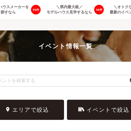
ハウスメーカーを
＼県内最大級／
＼オトク
59
58
探すなら
モデルハウス見学するなら
最新のイベ
イベント情報一覧
エリアで絞込
イベントで絞込