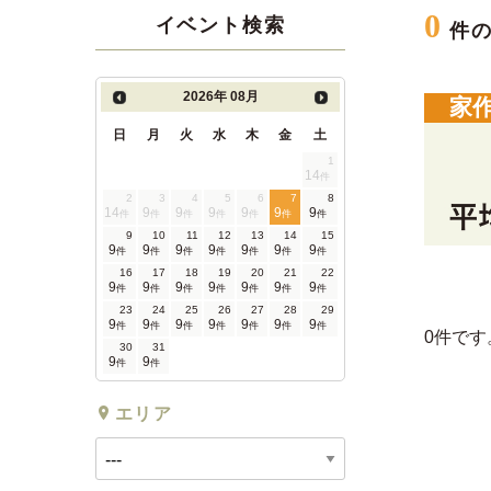
0
イベント検索
件
2026年
08月
家
日
月
火
水
木
金
土
1
14
件
2
3
4
5
6
7
8
14
9
9
9
9
9
9
件
件
件
件
件
件
件
9
10
11
12
13
14
15
9
9
9
9
9
9
9
件
件
件
件
件
件
件
16
17
18
19
20
21
22
9
9
9
9
9
9
9
件
件
件
件
件
件
件
23
24
25
26
27
28
29
9
9
9
9
9
9
9
件
件
件
件
件
件
件
0件です
30
31
9
9
件
件
エリア