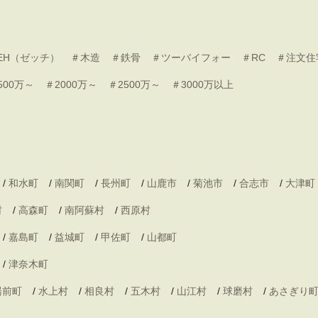
EH（ゼッチ）
＃木造
＃鉄骨
＃ツーバイフォー
＃RC
＃注文住
500万～
＃2000万～
＃2500万～
＃3000万以上
/
和水町
/
南関町
/
長州町
/
山鹿市
/
菊池市
/
合志市
/
大津町
村
/
高森町
/
南阿蘇村
/
西原村
/
嘉島町
/
益城町
/
甲佐町
/
山都町
/
津奈木町
湯前町
/
水上村
/
相良村
/
五木村
/
山江村
/
球磨村
/
あさぎり