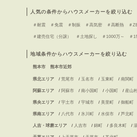
人気の条件からハウスメーカーを絞り込む
＃耐震
＃免震
＃制振
＃高気密
＃高断熱
＃Z
＃建売住宅（分譲）
＃土地探し
＃1000万～
＃1
地域条件からハウスメーカーを絞り込む
熊本市
熊本市近郊
県北エリア
/
荒尾市
/
玉名市
/
玉東町
/
南関町
阿蘇エリア
/
阿蘇市
/
南小国町
/
小国町
/
産山
県央エリア
/
宇土市
/
宇城市
/
美里町
/
御船町
県南エリア
/
八代市
/
氷川町
/
水俣市
/
芦北町
人吉・球磨エリア
/
人吉市
/
錦町
/
多良木町
/
天草エリア
/
上天草市
/
天草市
/
苓北町