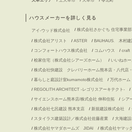
ハウスメーカーを詳しく見る
/
株式会社さかぐち 住宅事業部
アイ-ウッド株式会社
/
株式会社アリスト
/
ASTER
/
BAUHAUS. 木
/
コンフォートハウス株式会社
/
コムハウス
/
craft
/
桧家住宅（株式会社シアーズホーム）
/
いいねホー
/
株式会社快建設 クレバリーホーム熊本店・八代店
/
暮らしと庭設計室kumamoto株式会社
/
万代ホーム
/
REGOLITH ARCHITECT -レゴリスアーキテクト-
/
/
サイエンスホーム熊本店/株式会社 伸和住拓
/
シア
/
株式会社七呂建設 熊本支店
/
新規建設株式会社
/
/
スタイラス建築設計／株式会社佐藤産業
/
大海建設
/
株式会社ヤマダホームズ JIDAI
/
株式会社ヤマッ