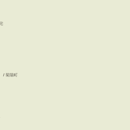
宅
/
菊陽町
町