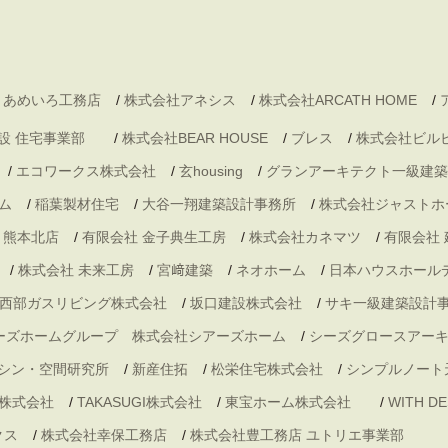
 あめいろ工務店
/
株式会社アネシス
/
株式会社ARCATH HOME
/
村建設 住宅事業部
/
株式会社BEAR HOUSE
/
ブレス
/
株式会社ビル
/
エコワークス株式会社
/
玄housing
/
グランアーキテクト一級建築
ム
/
稲葉製材住宅
/
大谷一翔建築設計事務所
/
株式会社ジャストホ
・熊本北店
/
有限会社 金子典生工房
/
株式会社カネマツ
/
有限会社
/
株式会社 未来工房
/
宮﨑建築
/
ネオホーム
/
日本ハウスホール
西部ガスリビング株式会社
/
坂口建設株式会社
/
サキ一級建築設計
ーズホームグループ 株式会社シアーズホーム
/
シーズグロースアー
シン・空間研究所
/
新産住拓
/
松栄住宅株式会社
/
シンプルノート
株式会社
/
TAKASUGI株式会社
/
東宝ホーム株式会社
/
WITH 
クス
/
株式会社幸保工務店
/
株式会社豊工務店 ユトリエ事業部