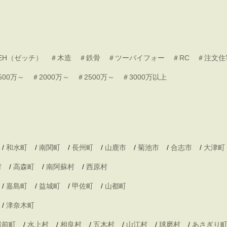
EH（ゼッチ）
＃木造
＃鉄骨
＃ツーバイフォー
＃RC
＃注文住
500万～
＃2000万～
＃2500万～
＃3000万以上
/
和水町
/
南関町
/
長州町
/
山鹿市
/
菊池市
/
合志市
/
大津町
村
/
高森町
/
南阿蘇村
/
西原村
/
嘉島町
/
益城町
/
甲佐町
/
山都町
/
津奈木町
湯前町
/
水上村
/
相良村
/
五木村
/
山江村
/
球磨村
/
あさぎり