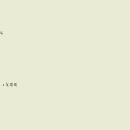
宅
/
菊陽町
町