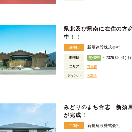
県北及び県南に在住の方
中！！
新規建設株式会社
主催社
開催中
～2026.08.31(月) 
開催日
エリア
荒尾市
ジャンル
相談会
みどりのまち合志 新須
が完成！
新規建設株式会社
主催社