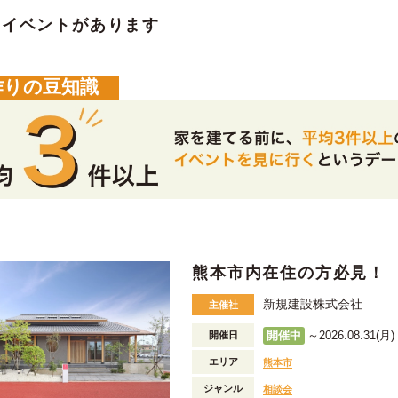
のイベントがあります
作りの豆知識
熊本市内在住の方必見！
新規建設株式会社
主催社
開催中
～2026.08.31(月) 
開催日
エリア
熊本市
ジャンル
相談会