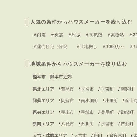
人気の条件からハウスメーカーを絞り込む
＃耐震
＃免震
＃制振
＃高気密
＃高断熱
＃Z
＃建売住宅（分譲）
＃土地探し
＃1000万～
＃1
地域条件からハウスメーカーを絞り込む
熊本市
熊本市近郊
県北エリア
/
荒尾市
/
玉名市
/
玉東町
/
南関町
阿蘇エリア
/
阿蘇市
/
南小国町
/
小国町
/
産山
県央エリア
/
宇土市
/
宇城市
/
美里町
/
御船町
県南エリア
/
八代市
/
氷川町
/
水俣市
/
芦北町
人吉・球磨エリア
/
人吉市
/
錦町
/
多良木町
/