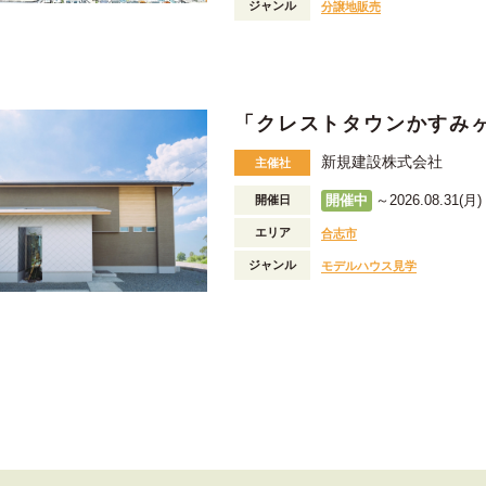
ジャンル
分譲地販売
「クレストタウンかすみ
新規建設株式会社
主催社
開催中
～2026.08.31(月) 
開催日
エリア
合志市
ジャンル
モデルハウス見学