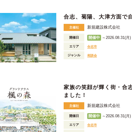
合志、菊陽、大津方面で
新規建設株式会社
主催社
開催中
～2026.08.31(月) 
開催日
エリア
合志市
ジャンル
相談会
家族の笑顔が輝く街・合
ました！
新規建設株式会社
主催社
開催中
～2026.08.31(月) 
開催日
エリア
合志市