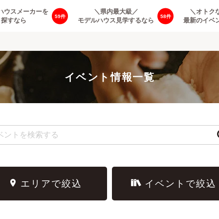
ハウスメーカーを
＼県内最大級／
＼オトク
59
58
探すなら
モデルハウス見学するなら
最新のイベ
イベント情報一覧
エリアで絞込
イベントで絞込