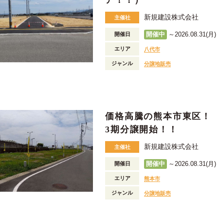
新規建設株式会社
主催社
開催中
～2026.08.31(月) 
開催日
エリア
八代市
ジャンル
分譲地販売
価格高騰の熊本市東区！
3期分譲開始！！
新規建設株式会社
主催社
開催中
～2026.08.31(月) 
開催日
エリア
熊本市
ジャンル
分譲地販売