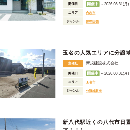
開催中
～2026.08.31(月) 
開催日
エリア
合志市
ジャンル
建売販売
玉名の人気エリアに分譲
新規建設株式会社
主催社
開催中
～2026.08.31(月) 
開催日
エリア
玉名市
ジャンル
分譲地販売
新八代駅近くの八代市日
ア！！）