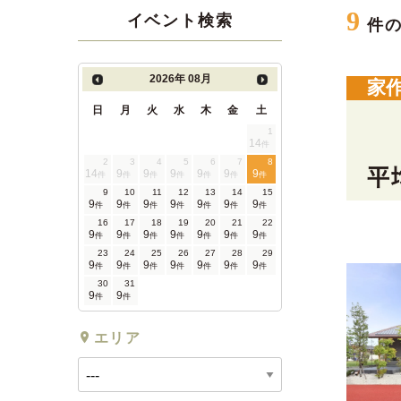
9
イベント検索
件
2026年
08月
家
日
月
火
水
木
金
土
1
14
件
2
3
4
5
6
7
8
14
9
9
9
9
9
9
件
件
件
件
件
件
件
9
10
11
12
13
14
15
9
9
9
9
9
9
9
件
件
件
件
件
件
件
16
17
18
19
20
21
22
9
9
9
9
9
9
9
件
件
件
件
件
件
件
23
24
25
26
27
28
29
9
9
9
9
9
9
9
件
件
件
件
件
件
件
30
31
9
9
件
件
エリア