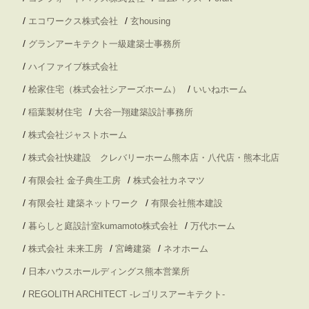
/
/
エコワークス株式会社
玄housing
/
グランアーキテクト一級建築士事務所
/
ハイファイブ株式会社
/
/
桧家住宅（株式会社シアーズホーム）
いいねホーム
/
/
稲葉製材住宅
大谷一翔建築設計事務所
/
株式会社ジャストホーム
/
株式会社快建設 クレバリーホーム熊本店・八代店・熊本北店
/
/
有限会社 金子典生工房
株式会社カネマツ
/
/
有限会社 建築ネットワーク
有限会社熊本建設
/
/
暮らしと庭設計室kumamoto株式会社
万代ホーム
/
/
/
株式会社 未来工房
宮﨑建築
ネオホーム
/
日本ハウスホールディングス熊本営業所
/
REGOLITH ARCHITECT -レゴリスアーキテクト-