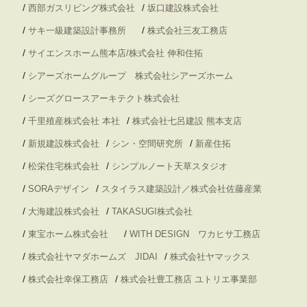
/
/
西部ガスリビング株式会社
坂口建設株式会社
/
/
サキ一級建築設計事務所
株式会社三友工務店
/
サイエンスホーム熊本店/株式会社 伸和住拓
/
シアーズホームグループ 株式会社シアーズホーム
/
シーズグロースアーキテクト株式会社
/
/
千里殖産株式会社 本社
株式会社七呂建設 熊本支店
/
/
/
新規建設株式会社
シン・空間研究所
新産住拓
/
/
松栄住宅株式会社
シンプルノート天草スタジオ
/
/
SORAデザイン
スタイラス建築設計／株式会社佐藤産業
/
/
大海建設株式会社
TAKASUGI株式会社
/
/
東宝ホーム株式会社
WITH DESIGN ワカヒサ工務店
/
/
株式会社ヤマダホームズ JIDAI
株式会社ヤマックス
/
/
株式会社幸保工務店
株式会社豊工務店 ユトリエ事業部