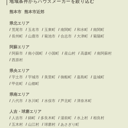
地域条件からハウスメーカーを絞り込む
熊本市
熊本市近郊
県北エリア
/
/
/
/
/
/
荒尾市
玉名市
玉東町
南関町
和水町
南関町
/
/
/
/
/
/
長州町
山鹿市
菊池市
合志市
大津町
菊陽町
阿蘇エリア
/
/
/
/
/
/
阿蘇市
南小国町
小国町
産山村
高森町
南阿蘇村
/
西原村
県央エリア
/
/
/
/
/
/
宇土市
宇城市
美里町
御船町
嘉島町
益城町
/
/
甲佐町
山都町
県南エリア
/
/
/
/
/
八代市
氷川町
水俣市
芦北町
津奈木町
人吉・球磨エリア
/
/
/
/
/
/
人吉市
錦町
多良木町
湯前町
水上村
相良村
/
/
/
/
五木村
山江村
球磨村
あさぎり町