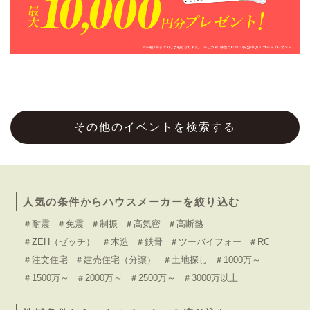
その他のイベントを検索する
人気の条件からハウスメーカーを絞り込む
＃耐震
＃免震
＃制振
＃高気密
＃高断熱
＃ZEH（ゼッチ）
＃木造
＃鉄骨
＃ツーバイフォー
＃RC
＃注文住宅
＃建売住宅（分譲）
＃土地探し
＃1000万～
＃1500万～
＃2000万～
＃2500万～
＃3000万以上