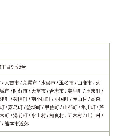
丁目9番5号
市
人吉市
荒尾市
水俣市
玉名市
山鹿市
菊
城市
阿蘇市
天草市
合志市
美里町
玉東町
津町
菊陽町
南小国町
小国町
産山村
高森
町
嘉島町
益城町
甲佐町
山都町
氷川町
芦
木町
湯前町
水上村
相良村
五木村
山江村
町
熊本市近郊