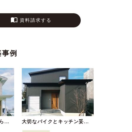
資料請求する
築事例
...
大切なバイクとキッチン妥...
好きなもので