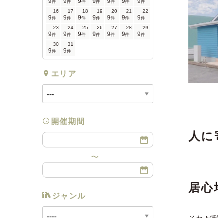
9
9
9
9
9
9
9
件
件
件
件
件
件
件
16
17
18
19
20
21
22
9
9
9
9
9
9
9
件
件
件
件
件
件
件
23
24
25
26
27
28
29
9
9
9
9
9
9
9
件
件
件
件
件
件
件
30
31
9
9
件
件
エリア
開催期間
人に
居心
ジャンル