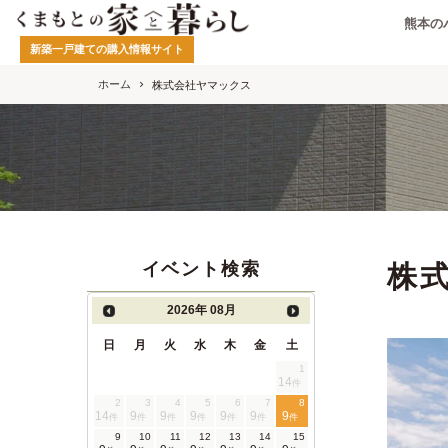
熊本の
新築一戸建ての購入情報サイト
ホーム
株式会社ヤマックス
イベント検索
株
2026年
08月
日
月
火
水
木
金
土
1
14
件
2
3
4
5
6
7
8
14
9
9
9
9
9
9
件
件
件
件
件
件
件
9
10
11
12
13
14
15