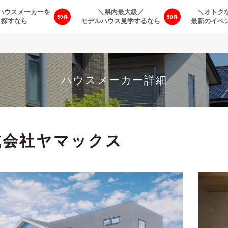
ハウスメーカーを
＼県内最大級／
＼オトク
59
58
探すなら
モデルハウス見学するなら
最新のイベ
ハウスメーカー詳細
式会社ヤマックス