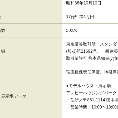
昭和38年10月10日
金
17億5,204万円
員数
502名
東京証券取引所 スタンダ
登録
(般-3)第21692号、一級
取引業許可 熊本県知事(7)第
瑕疵担保責任保証、地盤保
●モデルハウス・展示場
アンビーハウジングパーク
・展示場データ
・住所／〒861-1114 熊
・営業時間／10:00〜18:0