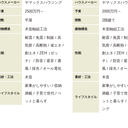
ヤマックスハウジング
ヤマックスハウ
ハウスメーカー
ハウスメーカー
2500万円～
2000万円～
予算
予算
平屋
2階建て
階数
階数
木造軸組工法
木造軸組工法
建物構造
建物構造
耐震
免震
制振
高
耐震
免震
制
気密
高断熱
省エネ
気密
高断熱
創エネ
ZEH（ゼッ
創エネ
ZEH
性能
性能
チ）
防音
遮音
通
チ）
防音
遮
風
採光
オール電化
風
採光
オー
木造
木造
素材・工法
素材・工法
家事がしやすい
収納
家事がしやすい
満載
子育て世代
ペ
満載
子育て世
ライフスタイル
ライフスタイル
ットと暮らす
ットと暮らす
ング