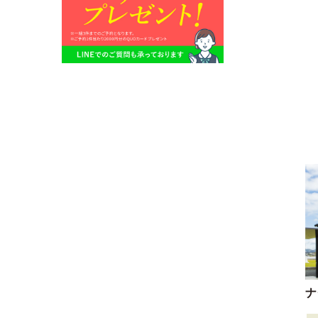
グキッチン...
クールなボックス型と木目...
ナ