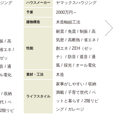
ジング
ヤマックスハウジング
ハウスメーカー
ハウスメーカー
2000万円～
予算
予算
木造軸組工法
建物構造
階数
耐震
免震
制振
高
建物構造
気密
高断熱
省エネ
振
高
創エネ
ZEH（ゼッ
性能
省エネ
チ）
防音
遮音
通
（ゼッ
性能
風
採光
オール電化
音
通
木造
ル電化
素材・工法
家事がしやすい
収納
素材・工法
満載
子育て世代
ペ
収納
ライフスタイル
ットと暮らす
2階リビ
代
ペ
ライフスタイル
ング
ガレージ
2階リビ