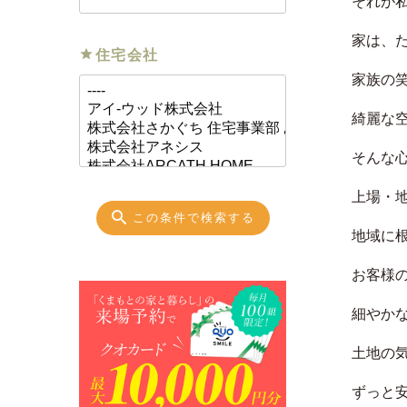
それが
家は、
住宅会社
家族の
綺麗な
そんな
上場・
この条件で検索する
地域に
お客様
細やか
土地の
ずっと