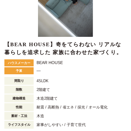
【BEAR HOUSE】奇をてらわない リアルな
暮らしを追求した 家族に合わせた家づくり。
BEAR HOUSE
ハウスメーカー
―
予算
4SLDK
間取り
2階建て
階数
木造2階建て
建物構造
耐震
高断熱
省エネ
採光
オール電化
性能
木造
素材・工法
家事がしやすい
子育て世代
ライフスタイル