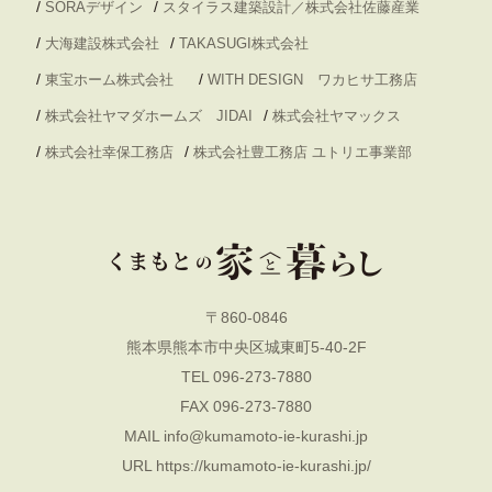
/
/
SORAデザイン
スタイラス建築設計／株式会社佐藤産業
/
/
大海建設株式会社
TAKASUGI株式会社
/
/
東宝ホーム株式会社
WITH DESIGN ワカヒサ工務店
/
/
株式会社ヤマダホームズ JIDAI
株式会社ヤマックス
/
/
株式会社幸保工務店
株式会社豊工務店 ユトリエ事業部
〒860-0846
熊本県熊本市中央区城東町5-40-2F
TEL 096-273-7880
FAX 096-273-7880
MAIL
info@kumamoto-ie-kurashi.jp
URL
https://kumamoto-ie-kurashi.jp/