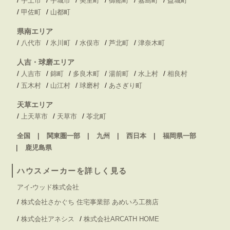
宇土市
宇城市
美里町
御船町
嘉島町
益城町
/
/
甲佐町
山都町
県南エリア
/
/
/
/
/
八代市
氷川町
水俣市
芦北町
津奈木町
人吉・球磨エリア
/
/
/
/
/
/
人吉市
錦町
多良木町
湯前町
水上村
相良村
/
/
/
/
五木村
山江村
球磨村
あさぎり町
天草エリア
/
/
/
上天草市
天草市
苓北町
全国
関東圏一部
九州
西日本
福岡県一部
鹿児島県
ハウスメーカーを詳しく見る
アイ-ウッド株式会社
/
株式会社さかぐち 住宅事業部 あめいろ工務店
/
/
株式会社アネシス
株式会社ARCATH HOME