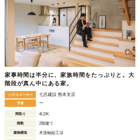
家事時間は半分に、家族時間をたっぷりと。大
階段が真ん中にある家。
七呂建設 熊本支店
ハウスメーカー
ー
予算
4LDK
間取り
2階建て
階数
木造軸組工法
建物構造