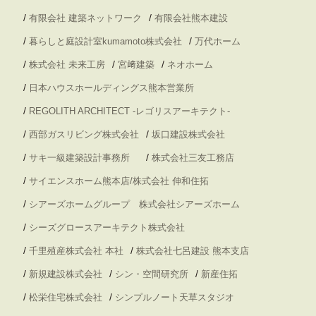
/
/
有限会社 建築ネットワーク
有限会社熊本建設
/
/
暮らしと庭設計室kumamoto株式会社
万代ホーム
/
/
/
株式会社 未来工房
宮﨑建築
ネオホーム
/
日本ハウスホールディングス熊本営業所
/
REGOLITH ARCHITECT -レゴリスアーキテクト-
/
/
西部ガスリビング株式会社
坂口建設株式会社
/
/
サキ一級建築設計事務所
株式会社三友工務店
/
サイエンスホーム熊本店/株式会社 伸和住拓
/
シアーズホームグループ 株式会社シアーズホーム
/
シーズグロースアーキテクト株式会社
/
/
千里殖産株式会社 本社
株式会社七呂建設 熊本支店
/
/
/
新規建設株式会社
シン・空間研究所
新産住拓
/
/
松栄住宅株式会社
シンプルノート天草スタジオ