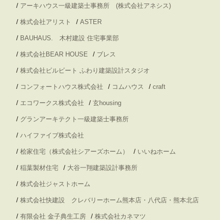
/
アーキハウス一級建築士事務所 (株式会社アネシス)
/
/
株式会社アリスト
ASTER
/
BAUHAUS. 木村建設 住宅事業部
/
/
株式会社BEAR HOUSE
ブレス
/
株式会社ビルビート ふわり建築設計スタジオ
/
/
/
コンフォートハウス株式会社
コムハウス
craft
/
/
エコワークス株式会社
玄housing
/
グランアーキテクト一級建築士事務所
/
ハイファイブ株式会社
/
/
桧家住宅（株式会社シアーズホーム）
いいねホーム
/
/
稲葉製材住宅
大谷一翔建築設計事務所
/
株式会社ジャストホーム
/
株式会社快建設 クレバリーホーム熊本店・八代店・熊本北店
/
/
有限会社 金子典生工房
株式会社カネマツ