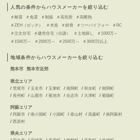
人気の条件からハウスメーカーを絞り込む
＃耐震
＃免震
＃制振
＃高気密
＃高断熱
＃ZEH（ゼッチ）
＃木造
＃鉄骨
＃ツーバイフォー
＃RC
＃注文住宅
＃建売住宅（分譲）
＃土地探し
＃1000万～
＃1500万～
＃2000万～
＃2500万～
＃3000万以上
地域条件からハウスメーカーを絞り込む
熊本市
熊本市近郊
県北エリア
/
/
/
/
/
/
荒尾市
玉名市
玉東町
南関町
和水町
南関町
/
/
/
/
/
/
長州町
山鹿市
菊池市
合志市
大津町
菊陽町
阿蘇エリア
/
/
/
/
/
/
阿蘇市
南小国町
小国町
産山村
高森町
南阿蘇村
/
西原村
県央エリア
/
/
/
/
/
/