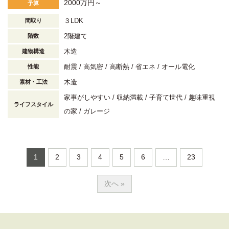
2000万円～
予算
３LDK
間取り
2階建て
階数
木造
建物構造
耐震
高気密
高断熱
省エネ
オール電化
性能
木造
素材・工法
家事がしやすい
収納満載
子育て世代
趣味重視
ライフスタイル
の家
ガレージ
1
2
3
4
5
6
…
23
次へ »