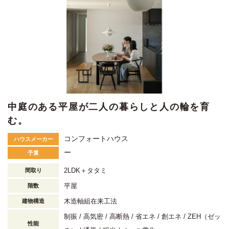
中庭のある平屋が二人の暮らしと人の輪を育
む。
コンフォートハウス
ハウスメーカー
ー
予算
2LDK＋タタミ
間取り
平屋
階数
木造軸組在来工法
建物構造
制振
高気密
高断熱
省エネ
創エネ
ZEH（ゼッ
性能