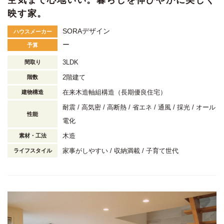
空気まで心地いい。暮らしを伸びやかに美しく
映す家。
SORAデザイン
ハウスメーカー
ー
予算
3LDK
間取り
2階建て
階数
在来木造軸組構造（長期優良住宅）
建物構造
耐震
高気密
高断熱
省エネ
通風
採光
オール
性能
電化
木造
素材・工法
家事がしやすい
収納満載
子育て世代
ライフスタイル