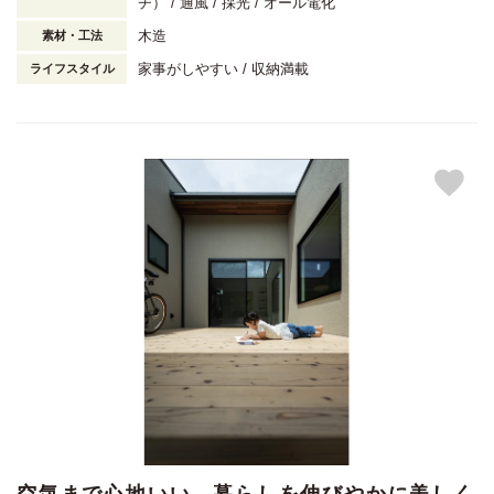
チ）
通風
採光
オール電化
木造
素材・工法
家事がしやすい
収納満載
ライフスタイル