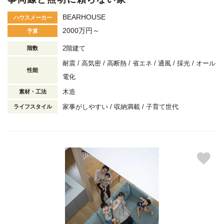
BEARHOUSE
ハウスメーカー
2000万円～
予算
2階建て
階数
耐震
高気密
高断熱
省エネ
通風
採光
オール
性能
電化
木造
素材・工法
家事がしやすい
収納満載
子育て世代
ライフスタイル