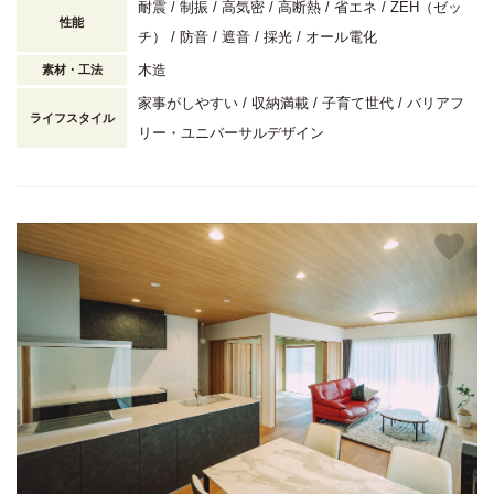
耐震
制振
高気密
高断熱
省エネ
ZEH（ゼッ
性能
チ）
防音
遮音
採光
オール電化
木造
素材・工法
家事がしやすい
収納満載
子育て世代
バリアフ
ライフスタイル
リー・ユニバーサルデザイン