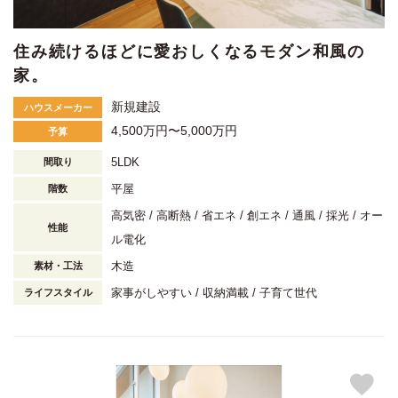
住み続けるほどに愛おしくなるモダン和風の
家。
新規建設
ハウスメーカー
4,500万円〜5,000万円
予算
5LDK
間取り
平屋
階数
高気密
高断熱
省エネ
創エネ
通風
採光
オー
性能
ル電化
木造
素材・工法
家事がしやすい
収納満載
子育て世代
ライフスタイル