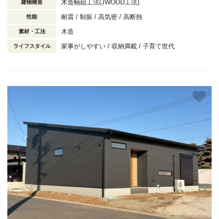
木造軸組工法(JWOOD工法)
建物構造
耐震
制振
高気密
高断熱
性能
木造
素材・工法
家事がしやすい
収納満載
子育て世代
ライフスタイル