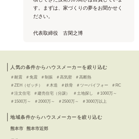
す。まずは、家づくりの夢をお聞かせく
ださい。
代表取締役 古閑之博
人気の条件からハウスメーカーを絞り込む
＃耐震
＃免震
＃制振
＃高気密
＃高断熱
＃ZEH（ゼッチ）
＃木造
＃鉄骨
＃ツーバイフォー
＃RC
＃注文住宅
＃建売住宅（分譲）
＃土地探し
＃1000万～
＃1500万～
＃2000万～
＃2500万～
＃3000万以上
地域条件からハウスメーカーを絞り込む
熊本市
熊本市近郊