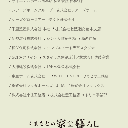
/
サイエンスホーム熊本店/株式会社 伸和住拓
/
シアーズホームグループ 株式会社シアーズホーム
/
シーズグロースアーキテクト株式会社
/
/
千里殖産株式会社 本社
株式会社七呂建設 熊本支店
/
/
/
新規建設株式会社
シン・空間研究所
新産住拓
/
/
松栄住宅株式会社
シンプルノート天草スタジオ
/
/
SORAデザイン
スタイラス建築設計／株式会社佐藤産業
/
/
大海建設株式会社
TAKASUGI株式会社
/
/
東宝ホーム株式会社
WITH DESIGN ワカヒサ工務店
/
/
株式会社ヤマダホームズ JIDAI
株式会社ヤマックス
/
/
株式会社幸保工務店
株式会社豊工務店 ユトリエ事業部