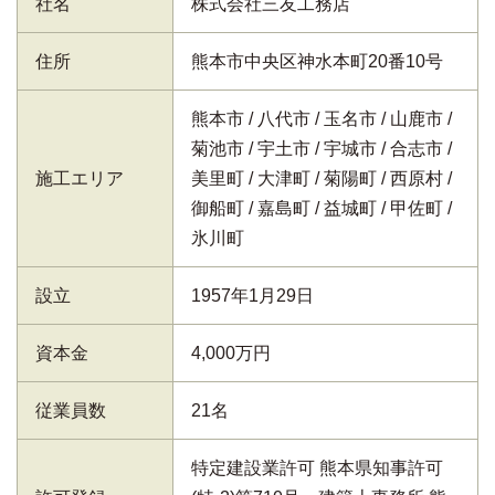
社名
株式会社三友工務店
住所
熊本市中央区神水本町20番10号
熊本市
八代市
玉名市
山鹿市
菊池市
宇土市
宇城市
合志市
施工エリア
美里町
大津町
菊陽町
西原村
御船町
嘉島町
益城町
甲佐町
氷川町
設立
1957年1月29日
資本金
4,000万円
従業員数
21名
特定建設業許可 熊本県知事許可