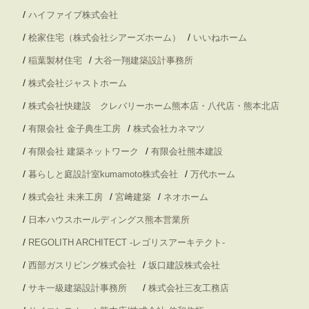
/
ハイファイブ株式会社
/
/
桧家住宅（株式会社シアーズホーム）
いいねホーム
/
/
稲葉製材住宅
大谷一翔建築設計事務所
/
株式会社ジャストホーム
/
株式会社快建設 クレバリーホーム熊本店・八代店・熊本北店
/
/
有限会社 金子典生工房
株式会社カネマツ
/
/
有限会社 建築ネットワーク
有限会社熊本建設
/
/
暮らしと庭設計室kumamoto株式会社
万代ホーム
/
/
/
株式会社 未来工房
宮﨑建築
ネオホーム
/
日本ハウスホールディングス熊本営業所
/
REGOLITH ARCHITECT -レゴリスアーキテクト-
/
/
西部ガスリビング株式会社
坂口建設株式会社
/
/
サキ一級建築設計事務所
株式会社三友工務店