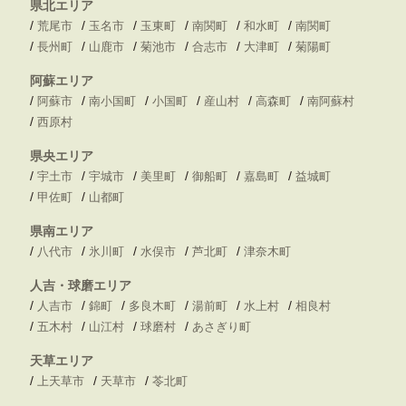
県北エリア
/
/
/
/
/
/
荒尾市
玉名市
玉東町
南関町
和水町
南関町
/
/
/
/
/
/
長州町
山鹿市
菊池市
合志市
大津町
菊陽町
阿蘇エリア
/
/
/
/
/
/
阿蘇市
南小国町
小国町
産山村
高森町
南阿蘇村
/
西原村
県央エリア
/
/
/
/
/
/
宇土市
宇城市
美里町
御船町
嘉島町
益城町
/
/
甲佐町
山都町
県南エリア
/
/
/
/
/
八代市
氷川町
水俣市
芦北町
津奈木町
人吉・球磨エリア
/
/
/
/
/
/
人吉市
錦町
多良木町
湯前町
水上村
相良村
/
/
/
/
五木村
山江村
球磨村
あさぎり町
天草エリア
/
/
/
上天草市
天草市
苓北町