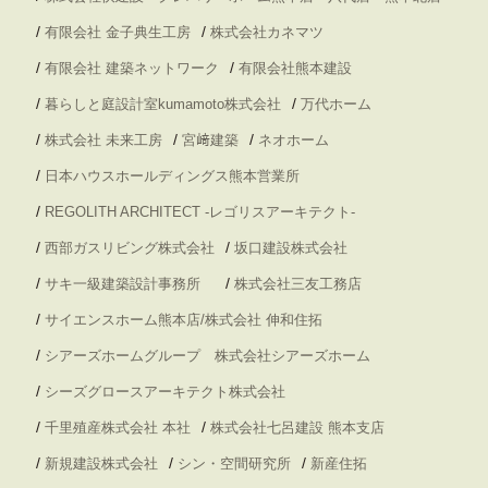
/
/
有限会社 金子典生工房
株式会社カネマツ
/
/
有限会社 建築ネットワーク
有限会社熊本建設
/
/
暮らしと庭設計室kumamoto株式会社
万代ホーム
/
/
/
株式会社 未来工房
宮﨑建築
ネオホーム
/
日本ハウスホールディングス熊本営業所
/
REGOLITH ARCHITECT -レゴリスアーキテクト-
/
/
西部ガスリビング株式会社
坂口建設株式会社
/
/
サキ一級建築設計事務所
株式会社三友工務店
/
サイエンスホーム熊本店/株式会社 伸和住拓
/
シアーズホームグループ 株式会社シアーズホーム
/
シーズグロースアーキテクト株式会社
/
/
千里殖産株式会社 本社
株式会社七呂建設 熊本支店
/
/
/
新規建設株式会社
シン・空間研究所
新産住拓