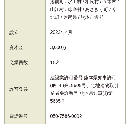
湯前町
水上村
相良村
五木村
山江村
球磨村
あさぎり町
苓
北町
佐賀県
熊本市近郊
設立
2022年4月
資本金
3,000万
従業員数
16名
建設業許可番号 熊本県知事許可
(般-４)第19608号、宅地建物取引
許可登録
業者免許番号 熊本県知事(1)第
5685号
電話番号
050-7586-0002