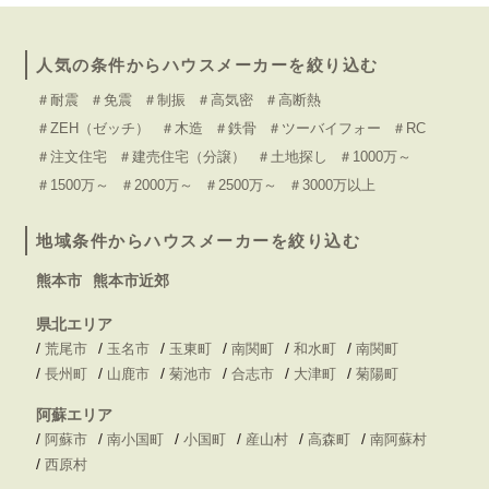
人気の条件からハウスメーカーを絞り込む
＃耐震
＃免震
＃制振
＃高気密
＃高断熱
＃ZEH（ゼッチ）
＃木造
＃鉄骨
＃ツーバイフォー
＃RC
＃注文住宅
＃建売住宅（分譲）
＃土地探し
＃1000万～
＃1500万～
＃2000万～
＃2500万～
＃3000万以上
地域条件からハウスメーカーを絞り込む
熊本市
熊本市近郊
県北エリア
/
/
/
/
/
/
荒尾市
玉名市
玉東町
南関町
和水町
南関町
/
/
/
/
/
/
長州町
山鹿市
菊池市
合志市
大津町
菊陽町
阿蘇エリア
/
/
/
/
/
/
阿蘇市
南小国町
小国町
産山村
高森町
南阿蘇村
/
西原村