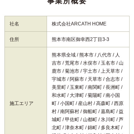
事業所概要
社名
株式会社ARCATH HOME
住所
熊本市南区御幸西2丁目3-3
熊本県全域
熊本市
八代市
人
吉市
荒尾市
水俣市
玉名市
山
鹿市
菊池市
宇土市
上天草市
宇城市
阿蘇市
天草市
合志市
美里町
玉東町
南関町
長洲町
和水町
大津町
菊陽町
南小国
施工エリア
町
小国町
産山村
高森町
西原
村
南阿蘇村
御船町
嘉島町
益
城町
甲佐町
山都町
氷川町
芦
北町
津奈木町
錦町
多良木町