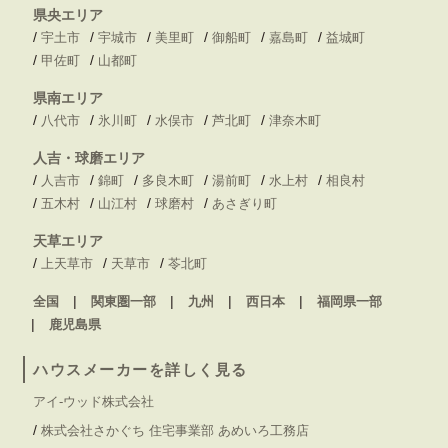
県央エリア
/
/
/
/
/
/
宇土市
宇城市
美里町
御船町
嘉島町
益城町
/
/
甲佐町
山都町
県南エリア
/
/
/
/
/
八代市
氷川町
水俣市
芦北町
津奈木町
人吉・球磨エリア
/
/
/
/
/
/
人吉市
錦町
多良木町
湯前町
水上村
相良村
/
/
/
/
五木村
山江村
球磨村
あさぎり町
天草エリア
/
/
/
上天草市
天草市
苓北町
全国
関東圏一部
九州
西日本
福岡県一部
鹿児島県
ハウスメーカーを詳しく見る
アイ-ウッド株式会社
/
株式会社さかぐち 住宅事業部 あめいろ工務店