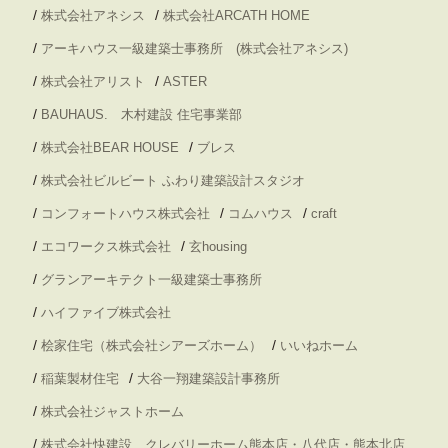
/
/
株式会社アネシス
株式会社ARCATH HOME
/
アーキハウス一級建築士事務所 (株式会社アネシス)
/
/
株式会社アリスト
ASTER
/
BAUHAUS. 木村建設 住宅事業部
/
/
株式会社BEAR HOUSE
ブレス
/
株式会社ビルビート ふわり建築設計スタジオ
/
/
/
コンフォートハウス株式会社
コムハウス
craft
/
/
エコワークス株式会社
玄housing
/
グランアーキテクト一級建築士事務所
/
ハイファイブ株式会社
/
/
桧家住宅（株式会社シアーズホーム）
いいねホーム
/
/
稲葉製材住宅
大谷一翔建築設計事務所
/
株式会社ジャストホーム
/
株式会社快建設 クレバリーホーム熊本店・八代店・熊本北店