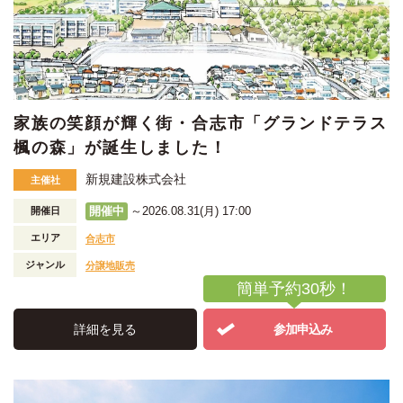
家族の笑顔が輝く街・合志市「グランドテラス
楓の森」が誕生しました！
新規建設株式会社
主催社
開催中
～2026.08.31(月) 17:00
開催日
エリア
合志市
ジャンル
分譲地販売
簡単予約30秒！
詳細を見る
参加申込み