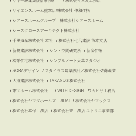
/
/
サキ一級建築設計事務所
株式会社三友工務店
/
サイエンスホーム熊本店/株式会社 伸和住拓
/
シアーズホームグループ 株式会社シアーズホーム
/
シーズグロースアーキテクト株式会社
/
/
千里殖産株式会社 本社
株式会社七呂建設 熊本支店
/
/
/
新規建設株式会社
シン・空間研究所
新産住拓
/
/
松栄住宅株式会社
シンプルノート天草スタジオ
/
/
SORAデザイン
スタイラス建築設計／株式会社佐藤産業
/
/
大海建設株式会社
TAKASUGI株式会社
/
/
東宝ホーム株式会社
WITH DESIGN ワカヒサ工務店
/
/
株式会社ヤマダホームズ JIDAI
株式会社ヤマックス
/
/
株式会社幸保工務店
株式会社豊工務店 ユトリエ事業部