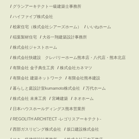
/
グランアーキテクト一級建築士事務所
/
ハイファイブ株式会社
/
/
桧家住宅（株式会社シアーズホーム）
いいねホーム
/
/
稲葉製材住宅
大谷一翔建築設計事務所
/
株式会社ジャストホーム
/
株式会社快建設 クレバリーホーム熊本店・八代店・熊本北店
/
/
有限会社 金子典生工房
株式会社カネマツ
/
/
有限会社 建築ネットワーク
有限会社熊本建設
/
/
暮らしと庭設計室kumamoto株式会社
万代ホーム
/
/
/
株式会社 未来工房
宮﨑建築
ネオホーム
/
日本ハウスホールディングス熊本営業所
/
REGOLITH ARCHITECT -レゴリスアーキテクト-
/
/
西部ガスリビング株式会社
坂口建設株式会社