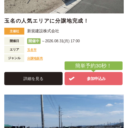
玉名の人気エリアに分譲地完成！
新規建設株式会社
主催社
開催中
～2026.08.31(月) 17:00
開催日
エリア
玉名市
ジャンル
分譲地販売
簡単予約30秒！
詳細を見る
参加申込み