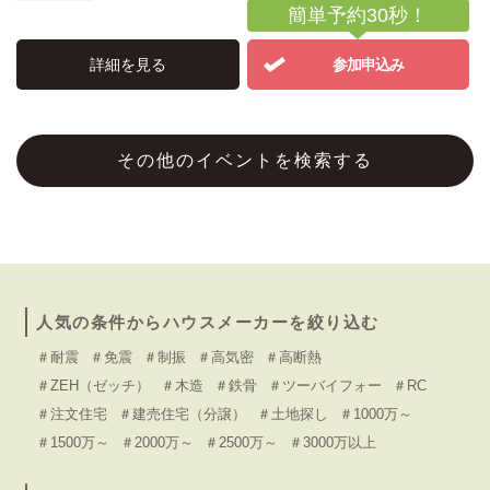
簡単予約30秒！
詳細を見る
参加申込み
その他のイベントを検索する
人気の条件からハウスメーカーを絞り込む
＃耐震
＃免震
＃制振
＃高気密
＃高断熱
＃ZEH（ゼッチ）
＃木造
＃鉄骨
＃ツーバイフォー
＃RC
＃注文住宅
＃建売住宅（分譲）
＃土地探し
＃1000万～
＃1500万～
＃2000万～
＃2500万～
＃3000万以上