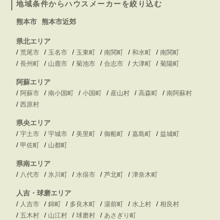
地域条件からハウスメーカーを絞り込む
熊本市
熊本市近郊
県北エリア
/
/
/
/
/
/
荒尾市
玉名市
玉東町
南関町
和水町
南関町
/
/
/
/
/
/
長州町
山鹿市
菊池市
合志市
大津町
菊陽町
阿蘇エリア
/
/
/
/
/
/
阿蘇市
南小国町
小国町
産山村
高森町
南阿蘇村
/
西原村
県央エリア
/
/
/
/
/
/
宇土市
宇城市
美里町
御船町
嘉島町
益城町
/
/
甲佐町
山都町
県南エリア
/
/
/
/
/
八代市
氷川町
水俣市
芦北町
津奈木町
人吉・球磨エリア
/
/
/
/
/
/
人吉市
錦町
多良木町
湯前町
水上村
相良村
/
/
/
/
五木村
山江村
球磨村
あさぎり町