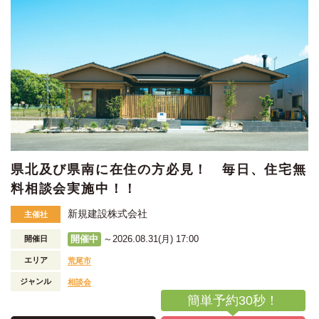
県北及び県南に在住の方必見！ 毎日、住宅無
料相談会実施中！！
新規建設株式会社
主催社
開催中
～2026.08.31(月) 17:00
開催日
エリア
荒尾市
ジャンル
相談会
簡単予約30秒！