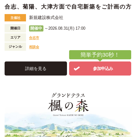
合志、菊陽、大津方面で自宅新築をご計画の方
新規建設株式会社
主催社
開催中
～2026.08.31(月) 17:00
開催日
エリア
合志市
ジャンル
相談会
簡単予約30秒！
詳細を見る
参加申込み