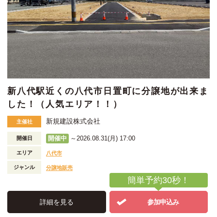
新八代駅近くの八代市日置町に分譲地が出来ま
した！（人気エリア！！）
新規建設株式会社
主催社
開催中
～2026.08.31(月) 17:00
開催日
エリア
八代市
ジャンル
分譲地販売
簡単予約30秒！
詳細を見る
参加申込み