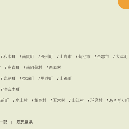
/
和水町
/
南関町
/
長州町
/
山鹿市
/
菊池市
/
合志市
/
大津町
村
/
高森町
/
南阿蘇村
/
西原村
/
嘉島町
/
益城町
/
甲佐町
/
山都町
/
津奈木町
湯前町
/
水上村
/
相良村
/
五木村
/
山江村
/
球磨村
/
あさぎり
一部
鹿児島県