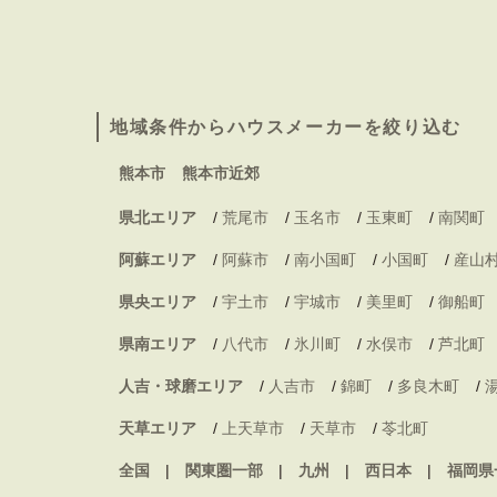
地域条件からハウスメーカーを絞り込む
熊本市
熊本市近郊
県北エリア
/
荒尾市
/
玉名市
/
玉東町
/
南関町
阿蘇エリア
/
阿蘇市
/
南小国町
/
小国町
/
産山
県央エリア
/
宇土市
/
宇城市
/
美里町
/
御船町
県南エリア
/
八代市
/
氷川町
/
水俣市
/
芦北町
人吉・球磨エリア
/
人吉市
/
錦町
/
多良木町
/
天草エリア
/
上天草市
/
天草市
/
苓北町
全国
関東圏一部
九州
西日本
福岡県