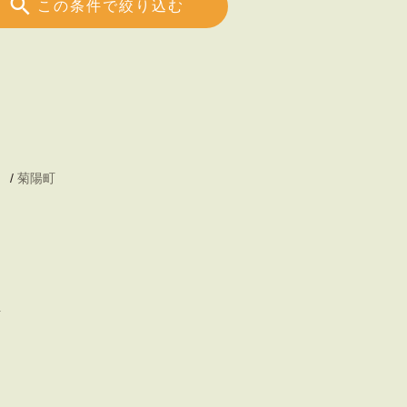
この条件で絞り込む
/
菊陽町
町