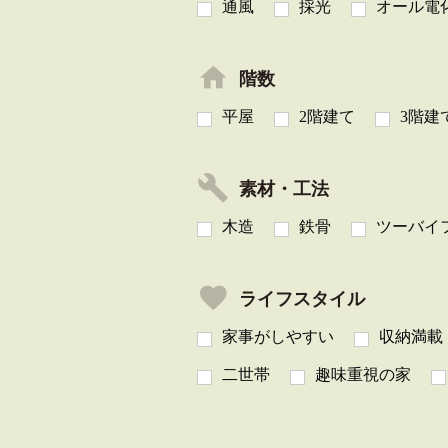
通風
採光
オール電
階数
平屋
2階建て
3階建
素材・工法
木造
鉄骨
ツーバイ
ライフスタイル
家事がしやすい
収納満載
二世帯
趣味重視の家