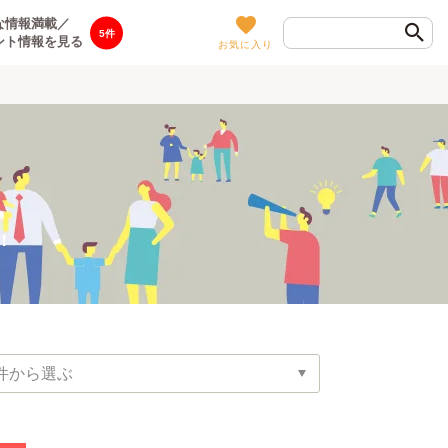
な情報満載／
5
ント情報を見る
お気に入り
！
件から選ぶ