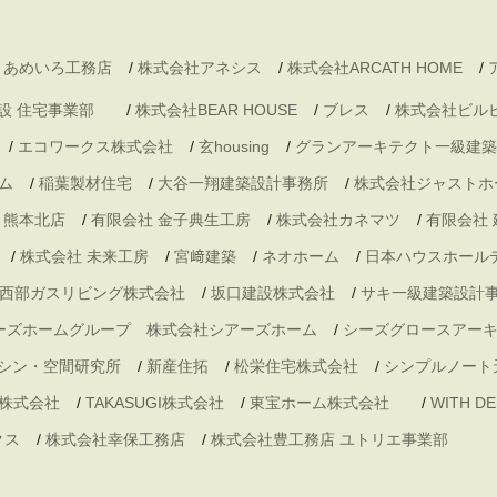
 あめいろ工務店
/
株式会社アネシス
/
株式会社ARCATH HOME
/
村建設 住宅事業部
/
株式会社BEAR HOUSE
/
ブレス
/
株式会社ビル
/
エコワークス株式会社
/
玄housing
/
グランアーキテクト一級建築
ム
/
稲葉製材住宅
/
大谷一翔建築設計事務所
/
株式会社ジャストホ
・熊本北店
/
有限会社 金子典生工房
/
株式会社カネマツ
/
有限会社
/
株式会社 未来工房
/
宮﨑建築
/
ネオホーム
/
日本ハウスホール
西部ガスリビング株式会社
/
坂口建設株式会社
/
サキ一級建築設計
ーズホームグループ 株式会社シアーズホーム
/
シーズグロースアー
シン・空間研究所
/
新産住拓
/
松栄住宅株式会社
/
シンプルノート
株式会社
/
TAKASUGI株式会社
/
東宝ホーム株式会社
/
WITH 
クス
/
株式会社幸保工務店
/
株式会社豊工務店 ユトリエ事業部