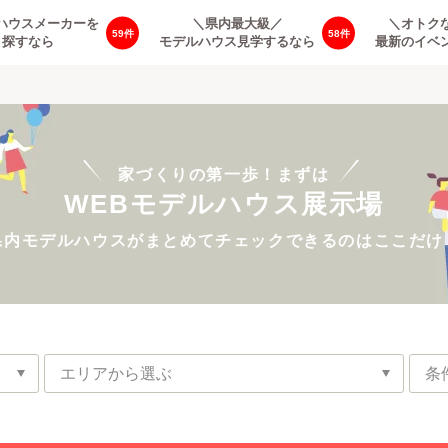
ハウスメーカーを
＼県内最大級／
＼オトク
59
58
探すなら
モデルハウス見学するなら
最新のイベ
家づくりの第一歩！まずは
WEBモデルハウス展示場
県内モデルハウスがまとめてチェックできるのはここだけ
エリアから選ぶ
条