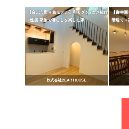
【合志市野々島モデル】和モダン×吹き抜け
【御幸西
×性能 家族で暮らしを楽しむ家
階建て＋
株式会社BEAR HOUSE