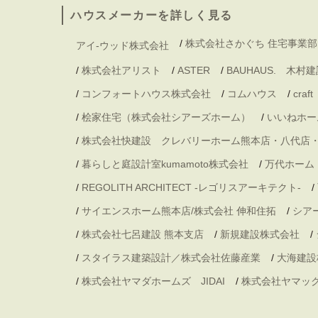
ハウスメーカーを詳しく見る
/
株式会社さかぐち 住宅事業部
アイ-ウッド株式会社
/
株式会社アリスト
/
ASTER
/
BAUHAUS. 木
/
コンフォートハウス株式会社
/
コムハウス
/
craft
/
桧家住宅（株式会社シアーズホーム）
/
いいねホー
/
株式会社快建設 クレバリーホーム熊本店・八代店
/
暮らしと庭設計室kumamoto株式会社
/
万代ホーム
/
REGOLITH ARCHITECT -レゴリスアーキテクト-
/
/
サイエンスホーム熊本店/株式会社 伸和住拓
/
シア
/
株式会社七呂建設 熊本支店
/
新規建設株式会社
/
/
スタイラス建築設計／株式会社佐藤産業
/
大海建設
/
株式会社ヤマダホームズ JIDAI
/
株式会社ヤマッ