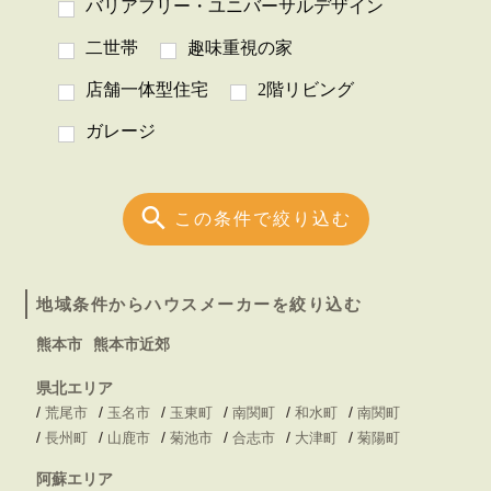
バリアフリー・ユニバーサルデザイン
二世帯
趣味重視の家
店舗一体型住宅
2階リビング
ガレージ
この条件で絞り込む
地域条件からハウスメーカーを絞り込む
熊本市
熊本市近郊
県北エリア
/
/
/
/
/
/
荒尾市
玉名市
玉東町
南関町
和水町
南関町
/
/
/
/
/
/
長州町
山鹿市
菊池市
合志市
大津町
菊陽町
阿蘇エリア