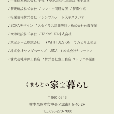
/
/
千里殖産株式会社 本社
株式会社七呂建設 熊本支店
/
/
/
新規建設株式会社
シン・空間研究所
新産住拓
/
/
松栄住宅株式会社
シンプルノート天草スタジオ
/
/
SORAデザイン
スタイラス建築設計／株式会社佐藤産業
/
/
大海建設株式会社
TAKASUGI株式会社
/
/
東宝ホーム株式会社
WITH DESIGN ワカヒサ工務店
/
/
株式会社ヤマダホームズ JIDAI
株式会社ヤマックス
/
/
株式会社幸保工務店
株式会社豊工務店 ユトリエ事業部
〒860-0846
熊本県熊本市中央区城東町5-40-2F
TEL 096-273-7880