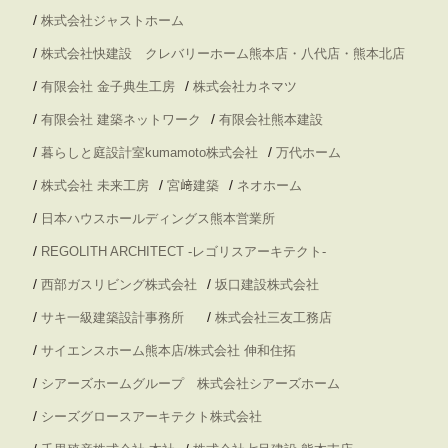
/
株式会社ジャストホーム
/
株式会社快建設 クレバリーホーム熊本店・八代店・熊本北店
/
/
有限会社 金子典生工房
株式会社カネマツ
/
/
有限会社 建築ネットワーク
有限会社熊本建設
/
/
暮らしと庭設計室kumamoto株式会社
万代ホーム
/
/
/
株式会社 未来工房
宮﨑建築
ネオホーム
/
日本ハウスホールディングス熊本営業所
/
REGOLITH ARCHITECT -レゴリスアーキテクト-
/
/
西部ガスリビング株式会社
坂口建設株式会社
/
/
サキ一級建築設計事務所
株式会社三友工務店
/
サイエンスホーム熊本店/株式会社 伸和住拓
/
シアーズホームグループ 株式会社シアーズホーム
/
シーズグロースアーキテクト株式会社