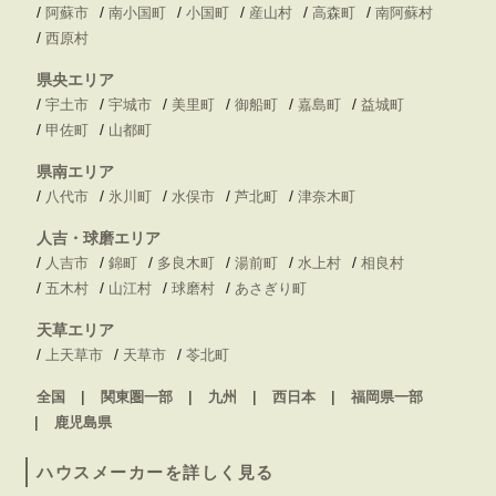
/
/
/
/
/
/
阿蘇市
南小国町
小国町
産山村
高森町
南阿蘇村
/
西原村
県央エリア
/
/
/
/
/
/
宇土市
宇城市
美里町
御船町
嘉島町
益城町
/
/
甲佐町
山都町
県南エリア
/
/
/
/
/
八代市
氷川町
水俣市
芦北町
津奈木町
人吉・球磨エリア
/
/
/
/
/
/
人吉市
錦町
多良木町
湯前町
水上村
相良村
/
/
/
/
五木村
山江村
球磨村
あさぎり町
天草エリア
/
/
/
上天草市
天草市
苓北町
全国
関東圏一部
九州
西日本
福岡県一部
鹿児島県
ハウスメーカーを詳しく見る