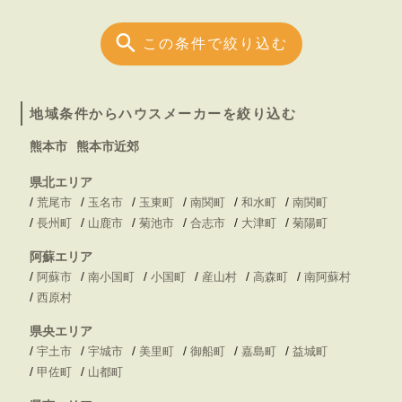
この条件で絞り込む
地域条件からハウスメーカーを絞り込む
熊本市
熊本市近郊
県北エリア
/
/
/
/
/
/
荒尾市
玉名市
玉東町
南関町
和水町
南関町
/
/
/
/
/
/
長州町
山鹿市
菊池市
合志市
大津町
菊陽町
阿蘇エリア
/
/
/
/
/
/
阿蘇市
南小国町
小国町
産山村
高森町
南阿蘇村
/
西原村
県央エリア
/
/
/
/
/
/
宇土市
宇城市
美里町
御船町
嘉島町
益城町
/
/
甲佐町
山都町