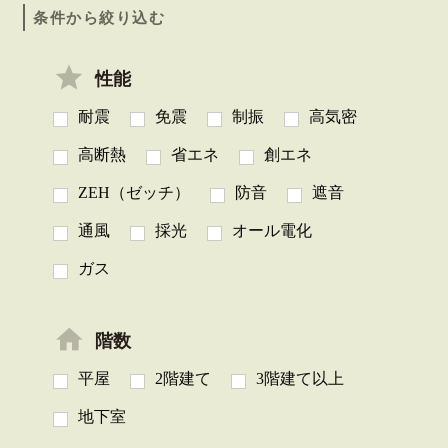
条件から絞り込む
性能
耐震
免震
制振
高気密
高断熱
省エネ
創エネ
ZEH（ゼッチ）
防音
遮音
通風
採光
オール電化
ガス
階数
平屋
2階建て
3階建て以上
地下室