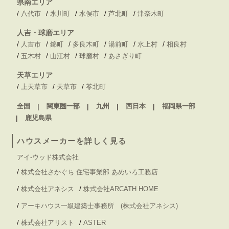
県南エリア
/
/
/
/
/
八代市
氷川町
水俣市
芦北町
津奈木町
人吉・球磨エリア
/
/
/
/
/
/
人吉市
錦町
多良木町
湯前町
水上村
相良村
/
/
/
/
五木村
山江村
球磨村
あさぎり町
天草エリア
/
/
/
上天草市
天草市
苓北町
全国
関東圏一部
九州
西日本
福岡県一部
鹿児島県
ハウスメーカーを詳しく見る
アイ-ウッド株式会社
/
株式会社さかぐち 住宅事業部 あめいろ工務店
/
/
株式会社アネシス
株式会社ARCATH HOME
/
アーキハウス一級建築士事務所 (株式会社アネシス)
/
/
株式会社アリスト
ASTER