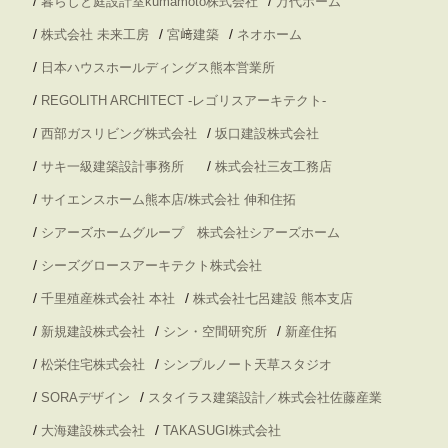
/
/
暮らしと庭設計室kumamoto株式会社
万代ホーム
/
/
/
株式会社 未来工房
宮﨑建築
ネオホーム
/
日本ハウスホールディングス熊本営業所
/
REGOLITH ARCHITECT -レゴリスアーキテクト-
/
/
西部ガスリビング株式会社
坂口建設株式会社
/
/
サキ一級建築設計事務所
株式会社三友工務店
/
サイエンスホーム熊本店/株式会社 伸和住拓
/
シアーズホームグループ 株式会社シアーズホーム
/
シーズグロースアーキテクト株式会社
/
/
千里殖産株式会社 本社
株式会社七呂建設 熊本支店
/
/
/
新規建設株式会社
シン・空間研究所
新産住拓
/
/
松栄住宅株式会社
シンプルノート天草スタジオ
/
/
SORAデザイン
スタイラス建築設計／株式会社佐藤産業
/
/
大海建設株式会社
TAKASUGI株式会社