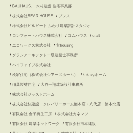
/
BAUHAUS. 木村建設 住宅事業部
/
/
株式会社BEAR HOUSE
ブレス
/
株式会社ビルビート ふわり建築設計スタジオ
/
/
/
コンフォートハウス株式会社
コムハウス
craft
/
/
エコワークス株式会社
玄housing
/
グランアーキテクト一級建築士事務所
/
ハイファイブ株式会社
/
/
桧家住宅（株式会社シアーズホーム）
いいねホーム
/
/
稲葉製材住宅
大谷一翔建築設計事務所
/
株式会社ジャストホーム
/
株式会社快建設 クレバリーホーム熊本店・八代店・熊本北店
/
/
有限会社 金子典生工房
株式会社カネマツ
/
/
有限会社 建築ネットワーク
有限会社熊本建設