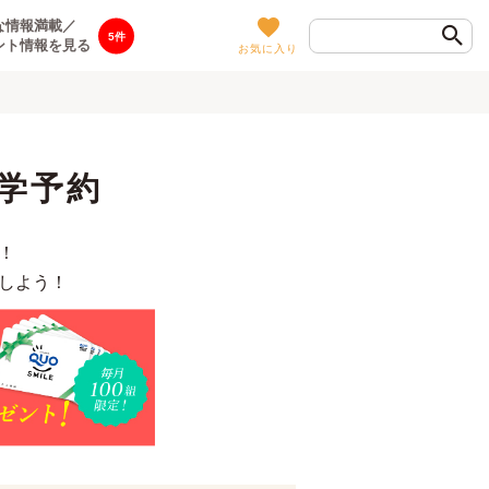
な情報満載／
5
ント情報を見る
お気に入り
学予約
！
しよう！