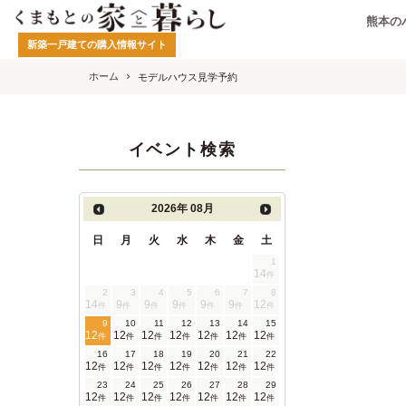
熊本の
新築一戸建ての購入情報サイト
ホーム
モデルハウス見学予約
イベント検索
2026年
08月
日
月
火
水
木
金
土
1
14
件
2
3
4
5
6
7
8
14
9
9
9
9
9
12
件
件
件
件
件
件
件
9
10
11
12
13
14
15
12
12
12
12
12
12
12
件
件
件
件
件
件
件
16
17
18
19
20
21
22
12
12
12
12
12
12
12
件
件
件
件
件
件
件
23
24
25
26
27
28
29
12
12
12
12
12
12
12
件
件
件
件
件
件
件