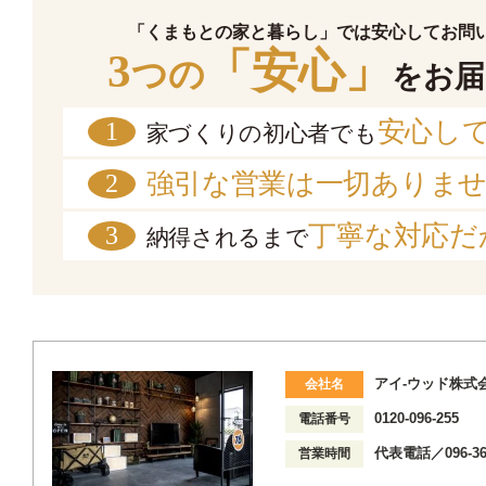
「くまもとの家と暮らし」では安心してお問
3
「安心」
つの
をお届
安心し
1
家づくりの初心者でも
強引な営業は一切ありま
2
丁寧な対応だ
3
納得されるまで
アイ-ウッド株式
会社名
0120-096-255
電話番号
代表電話／096-36
営業時間