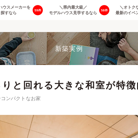
ハウスメーカーを
＼県内最大級／
＼オトク
59
58
探すなら
モデルハウス見学するなら
最新のイベ
新築実例
るりと回れる大きな和室が特徴
ンコンパクトなお家