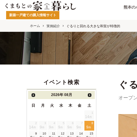
熊本の
新築一戸建ての購入情報サイト
ホーム
実例紹介
ぐるりと回れる大きな和室が特徴的
イベント検索
ぐ
2026年
08月
オープ
日
月
火
水
木
金
土
1
14
件
2
3
4
5
6
7
8
14
9
9
9
9
9
9
件
件
件
件
件
件
件
9
10
11
12
13
14
15