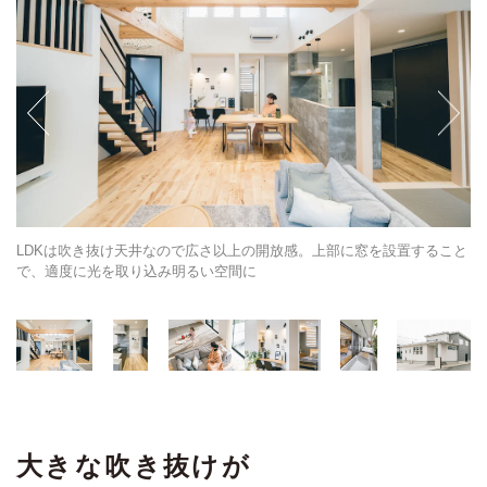
ボ
LDKは吹き抜け天井なので広さ以上の開放感。上部に窓を設置すること
キ
せ
で、適度に光を取り込み明るい空間に
動
大きな吹き抜けが