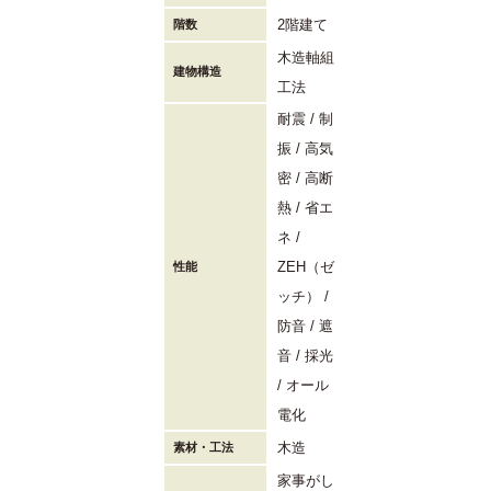
2階建て
階数
木造軸組
建物構造
工法
耐震
制
振
高気
密
高断
熱
省エ
ネ
ZEH（ゼ
性能
ッチ）
防音
遮
音
採光
オール
電化
木造
素材・工法
家事がし