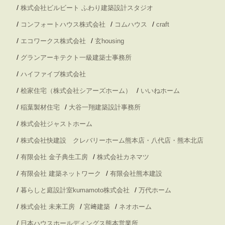
/
株式会社ビルビート ふわり建築設計スタジオ
/
/
/
コンフォートハウス株式会社
コムハウス
craft
/
/
エコワークス株式会社
玄housing
/
グランアーキテクト一級建築士事務所
/
ハイファイブ株式会社
/
/
桧家住宅（株式会社シアーズホーム）
いいねホーム
/
/
稲葉製材住宅
大谷一翔建築設計事務所
/
株式会社ジャストホーム
/
株式会社快建設 クレバリーホーム熊本店・八代店・熊本北店
/
/
有限会社 金子典生工房
株式会社カネマツ
/
/
有限会社 建築ネットワーク
有限会社熊本建設
/
/
暮らしと庭設計室kumamoto株式会社
万代ホーム
/
/
/
株式会社 未来工房
宮﨑建築
ネオホーム
/
日本ハウスホールディングス熊本営業所