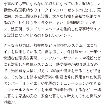
を重ねても苦にならない間取りになっている。収納も、大
容量の洗面収納やウォークインクローゼットのほかに、蔵
収納、外に土間収納も設置。大きな荷物も余裕で収納でき
るので、片付けもラクラクだ。また、5歩圏内にキッチ
ン、洗面所、ランドリースペースを集約した家事時間１／
２設計になっているのも嬉しいポイント。
さらなる魅力は、熱交換型24時間換気システム「エコワ
イ」を採用している点。夏は涼しく、冬は温かい、一年中
快適な住環境を実現。インフルエンザウイルスや花粉など
にも対応した換気システムは、熱交換率が90％以上なの
で、光熱費を大幅に抑えつつ家族の健康を守ることができ
る。その他にも熊本城天守閣の耐震改修に採用された制震
ダンパー「ミライエ」や地震のシミュレーションができる
「ウォールスタッド」を全棟で標準仕様にするなど、一緒
に暮らす家族の安心・安全な暮らしを叶えてくれる機能が
満載だ。