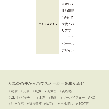
やすい
収納満載
子育て
世代
バ
ライフスタイル
リアフリ
ー・ユニ
バーサル
デザイン
人気の条件からハウスメーカーを絞り込む
＃耐震
＃免震
＃制振
＃高気密
＃高断熱
＃ZEH（ゼッチ）
＃木造
＃鉄骨
＃ツーバイフォー
＃RC
＃注文住宅
＃建売住宅（分譲）
＃土地探し
＃1000万～