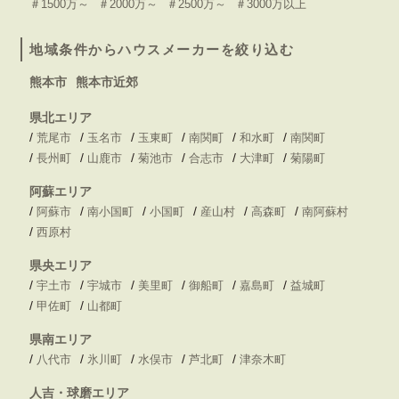
＃1500万～
＃2000万～
＃2500万～
＃3000万以上
地域条件からハウスメーカーを絞り込む
熊本市
熊本市近郊
県北エリア
/
/
/
/
/
/
荒尾市
玉名市
玉東町
南関町
和水町
南関町
/
/
/
/
/
/
長州町
山鹿市
菊池市
合志市
大津町
菊陽町
阿蘇エリア
/
/
/
/
/
/
阿蘇市
南小国町
小国町
産山村
高森町
南阿蘇村
/
西原村
県央エリア
/
/
/
/
/
/
宇土市
宇城市
美里町
御船町
嘉島町
益城町
/
/
甲佐町
山都町
県南エリア
/
/
/
/
/
八代市
氷川町
水俣市
芦北町
津奈木町
人吉・球磨エリア