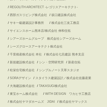
/
REGOLITH ARCHITECT -レゴリスアーキテクト-
/
/
西部ガスリビング株式会社
坂口建設株式会社
/
/
サキ一級建築設計事務所
株式会社三友工務店
/
サイエンスホーム熊本店/株式会社 伸和住拓
/
シアーズホームグループ 株式会社シアーズホーム
/
シーズグロースアーキテクト株式会社
/
/
千里殖産株式会社 本社
株式会社七呂建設 熊本支店
/
/
/
新規建設株式会社
シン・空間研究所
新産住拓
/
/
松栄住宅株式会社
シンプルノート天草スタジオ
/
/
SORAデザイン
スタイラス建築設計／株式会社佐藤産業
/
/
大海建設株式会社
TAKASUGI株式会社
/
/
東宝ホーム株式会社
WITH DESIGN ワカヒサ工務店
/
/
株式会社ヤマダホームズ JIDAI
株式会社ヤマックス