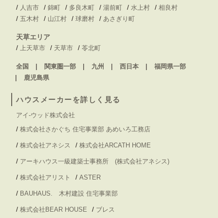
/
/
/
/
/
/
人吉市
錦町
多良木町
湯前町
水上村
相良村
/
/
/
/
五木村
山江村
球磨村
あさぎり町
天草エリア
/
/
/
上天草市
天草市
苓北町
全国
関東圏一部
九州
西日本
福岡県一部
鹿児島県
ハウスメーカーを詳しく見る
アイ-ウッド株式会社
/
株式会社さかぐち 住宅事業部 あめいろ工務店
/
/
株式会社アネシス
株式会社ARCATH HOME
/
アーキハウス一級建築士事務所 (株式会社アネシス)
/
/
株式会社アリスト
ASTER
/
BAUHAUS. 木村建設 住宅事業部
/
/
株式会社BEAR HOUSE
ブレス