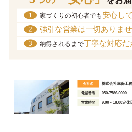
をお届
安心し
1
家づくりの初心者でも
強引な営業は一切ありま
2
丁寧な対応だ
3
納得されるまで
株式会社幸保工
会社名
050-7586-0000
電話番号
9:00～18:0
営業時間