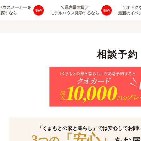
ハウスメーカーを
＼県内最大級／
＼オトク
59
58
探すなら
モデルハウス見学するなら
最新のイベ
相談予約
「くまもとの家と暮らし」では安心してお問
3
「安心」
つの