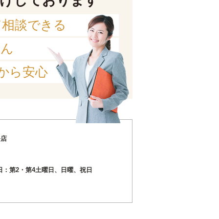
けしております
て相談できる
せん
から安心
務店
0定休日：第2・第4土曜日、日曜、祝日