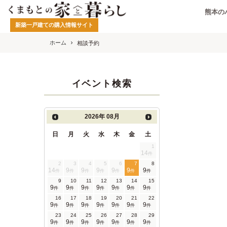
熊本の
新築一戸建ての購入情報サイト
ホーム
相談予約
イベント検索
2026年
08月
日
月
火
水
木
金
土
1
14
件
2
3
4
5
6
7
8
14
9
9
9
9
9
9
件
件
件
件
件
件
件
9
10
11
12
13
14
15
9
9
9
9
9
9
9
件
件
件
件
件
件
件
16
17
18
19
20
21
22
9
9
9
9
9
9
9
件
件
件
件
件
件
件
23
24
25
26
27
28
29
9
9
9
9
9
9
9
件
件
件
件
件
件
件