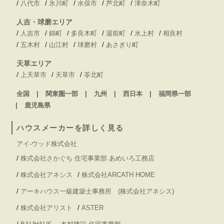
/
/
/
/
/
八代市
氷川町
水俣市
芦北町
津奈木町
人吉・球磨エリア
/
/
/
/
/
/
人吉市
錦町
多良木町
湯前町
水上村
相良村
/
/
/
/
五木村
山江村
球磨村
あさぎり町
天草エリア
/
/
/
上天草市
天草市
苓北町
全国
関東圏一部
九州
西日本
福岡県一部
鹿児島県
ハウスメーカーを詳しく見る
アイ-ウッド株式会社
/
株式会社さかぐち 住宅事業部 あめいろ工務店
/
/
株式会社アネシス
株式会社ARCATH HOME
/
アーキハウス一級建築士事務所 (株式会社アネシス)
/
/
株式会社アリスト
ASTER
/