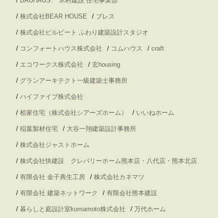
BAUHAUS. 木村建設 住宅事業部
/
/
株式会社BEAR HOUSE
ブレス
/
株式会社ビルビート ふわり建築設計スタジオ
/
/
/
コンフォートハウス株式会社
コムハウス
craft
/
/
エコワークス株式会社
玄housing
/
グランアーキテクト一級建築士事務所
/
ハイファイブ株式会社
/
/
桧家住宅（株式会社シアーズホーム）
いいねホーム
/
/
稲葉製材住宅
大谷一翔建築設計事務所
/
株式会社ジャストホーム
/
株式会社快建設 クレバリーホーム熊本店・八代店・熊本北店
/
/
有限会社 金子典生工房
株式会社カネマツ
/
/
有限会社 建築ネットワーク
有限会社熊本建設
/
/
暮らしと庭設計室kumamoto株式会社
万代ホーム