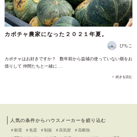
カボチャ農家になった２０２１年夏。
ぴちこ
カボチャはお好きですか？ 数年前から益城の使っていない畑をお
借りして 仲間たちと一緒に …
続きを読む
人気の条件からハウスメーカーを絞り込む
＃耐震
＃免震
＃制振
＃高気密
＃高断熱