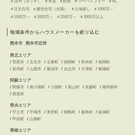
＃ZEH（ゼッチ）
＃木造
＃鉄骨
＃ツーバイフォー
＃RC
＃注文住宅
＃建売住宅（分譲）
＃土地探し
＃1000万～
＃1500万～
＃2000万～
＃2500万～
＃3000万以上
地域条件からハウスメーカーを絞り込む
熊本市
熊本市近郊
県北エリア
/
/
/
/
/
/
荒尾市
玉名市
玉東町
南関町
和水町
南関町
/
/
/
/
/
/
長州町
山鹿市
菊池市
合志市
大津町
菊陽町
阿蘇エリア
/
/
/
/
/
/
阿蘇市
南小国町
小国町
産山村
高森町
南阿蘇村
/
西原村
県央エリア
/
/
/
/
/
/
宇土市
宇城市
美里町
御船町
嘉島町
益城町
/
/
甲佐町
山都町
県南エリア