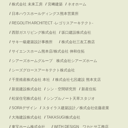
/
/
/
株式会社 未来工房
宮﨑建築
ネオホーム
/
日本ハウスホールディングス熊本営業所
/
REGOLITH ARCHITECT -レゴリスアーキテクト-
/
/
西部ガスリビング株式会社
坂口建設株式会社
/
/
サキ一級建築設計事務所
株式会社三友工務店
/
サイエンスホーム熊本店/株式会社 伸和住拓
/
シアーズホームグループ 株式会社シアーズホーム
/
シーズグロースアーキテクト株式会社
/
/
千里殖産株式会社 本社
株式会社七呂建設 熊本支店
/
/
/
新規建設株式会社
シン・空間研究所
新産住拓
/
/
松栄住宅株式会社
シンプルノート天草スタジオ
/
/
SORAデザイン
スタイラス建築設計／株式会社佐藤産業
/
/
大海建設株式会社
TAKASUGI株式会社
/
/
東宝ホーム株式会社
WITH DESIGN ワカヒサ工務店