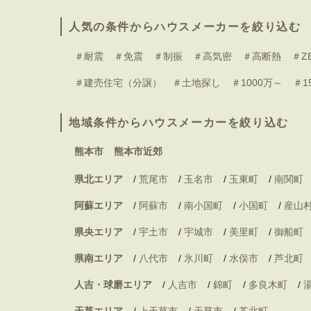
人気の条件からハウスメーカーを絞り込む
＃耐震
＃免震
＃制振
＃高気密
＃高断熱
＃Z
＃建売住宅（分譲）
＃土地探し
＃1000万～
＃1
地域条件からハウスメーカーを絞り込む
熊本市
熊本市近郊
県北エリア
/
荒尾市
/
玉名市
/
玉東町
/
南関町
阿蘇エリア
/
阿蘇市
/
南小国町
/
小国町
/
産山
県央エリア
/
宇土市
/
宇城市
/
美里町
/
御船町
県南エリア
/
八代市
/
氷川町
/
水俣市
/
芦北町
人吉・球磨エリア
/
人吉市
/
錦町
/
多良木町
/
天草エリア
/
上天草市
/
天草市
/
苓北町