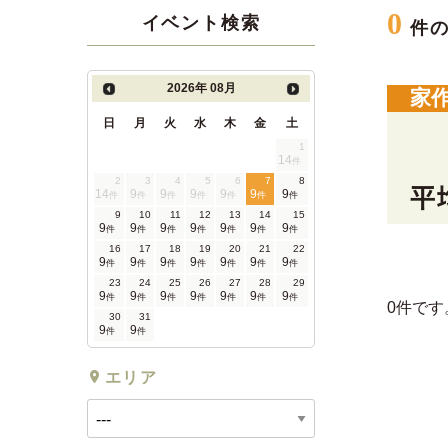
0
イベント検索
件
2026年
08月
家
日
月
火
水
木
金
土
1
14
件
2
3
4
5
6
7
8
14
9
9
9
9
9
9
件
件
件
件
件
件
件
9
10
11
12
13
14
15
9
9
9
9
9
9
9
件
件
件
件
件
件
件
16
17
18
19
20
21
22
9
9
9
9
9
9
9
件
件
件
件
件
件
件
23
24
25
26
27
28
29
9
9
9
9
9
9
9
件
件
件
件
件
件
件
0件です
30
31
9
9
件
件
エリア