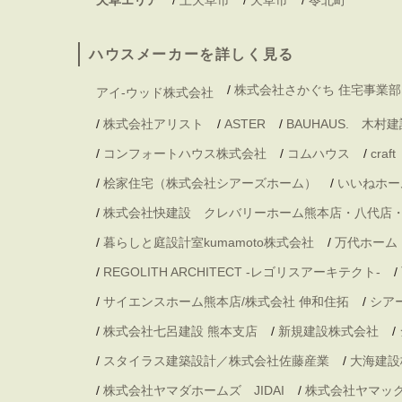
ハウスメーカーを詳しく見る
/
株式会社さかぐち 住宅事業部
アイ-ウッド株式会社
/
株式会社アリスト
/
ASTER
/
BAUHAUS. 木
/
コンフォートハウス株式会社
/
コムハウス
/
craft
/
桧家住宅（株式会社シアーズホーム）
/
いいねホー
/
株式会社快建設 クレバリーホーム熊本店・八代店
/
暮らしと庭設計室kumamoto株式会社
/
万代ホーム
/
REGOLITH ARCHITECT -レゴリスアーキテクト-
/
/
サイエンスホーム熊本店/株式会社 伸和住拓
/
シア
/
株式会社七呂建設 熊本支店
/
新規建設株式会社
/
/
スタイラス建築設計／株式会社佐藤産業
/
大海建設
/
株式会社ヤマダホームズ JIDAI
/
株式会社ヤマッ