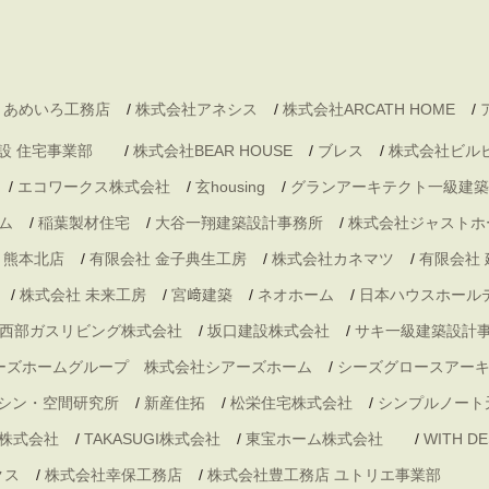
 あめいろ工務店
/
株式会社アネシス
/
株式会社ARCATH HOME
/
村建設 住宅事業部
/
株式会社BEAR HOUSE
/
ブレス
/
株式会社ビル
/
エコワークス株式会社
/
玄housing
/
グランアーキテクト一級建築
ム
/
稲葉製材住宅
/
大谷一翔建築設計事務所
/
株式会社ジャストホ
・熊本北店
/
有限会社 金子典生工房
/
株式会社カネマツ
/
有限会社
/
株式会社 未来工房
/
宮﨑建築
/
ネオホーム
/
日本ハウスホール
西部ガスリビング株式会社
/
坂口建設株式会社
/
サキ一級建築設計
ーズホームグループ 株式会社シアーズホーム
/
シーズグロースアー
シン・空間研究所
/
新産住拓
/
松栄住宅株式会社
/
シンプルノート
株式会社
/
TAKASUGI株式会社
/
東宝ホーム株式会社
/
WITH 
クス
/
株式会社幸保工務店
/
株式会社豊工務店 ユトリエ事業部