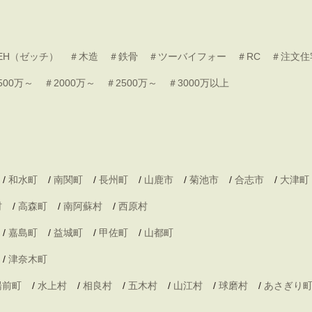
EH（ゼッチ）
＃木造
＃鉄骨
＃ツーバイフォー
＃RC
＃注文住
500万～
＃2000万～
＃2500万～
＃3000万以上
/
和水町
/
南関町
/
長州町
/
山鹿市
/
菊池市
/
合志市
/
大津町
村
/
高森町
/
南阿蘇村
/
西原村
/
嘉島町
/
益城町
/
甲佐町
/
山都町
/
津奈木町
湯前町
/
水上村
/
相良村
/
五木村
/
山江村
/
球磨村
/
あさぎり