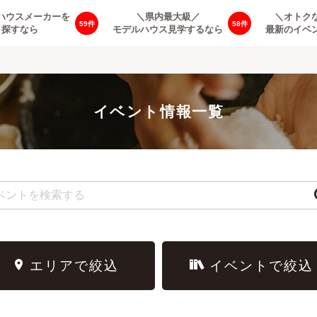
ハウスメーカーを
＼県内最大級／
＼オトク
59
58
探すなら
モデルハウス見学するなら
最新のイベ
イベント情報一覧
エリアで絞込
イベントで絞込