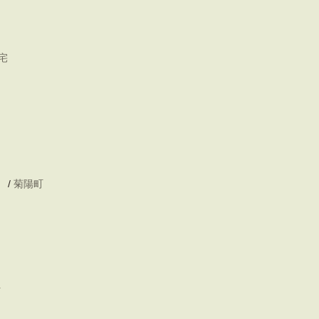
宅
/
菊陽町
町