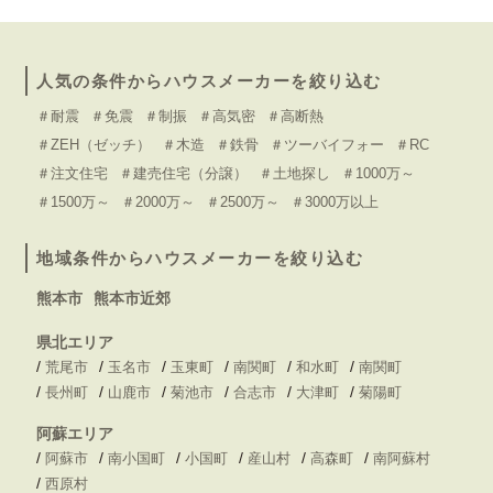
人気の条件からハウスメーカーを絞り込む
＃耐震
＃免震
＃制振
＃高気密
＃高断熱
＃ZEH（ゼッチ）
＃木造
＃鉄骨
＃ツーバイフォー
＃RC
＃注文住宅
＃建売住宅（分譲）
＃土地探し
＃1000万～
＃1500万～
＃2000万～
＃2500万～
＃3000万以上
地域条件からハウスメーカーを絞り込む
熊本市
熊本市近郊
県北エリア
/
/
/
/
/
/
荒尾市
玉名市
玉東町
南関町
和水町
南関町
/
/
/
/
/
/
長州町
山鹿市
菊池市
合志市
大津町
菊陽町
阿蘇エリア
/
/
/
/
/
/
阿蘇市
南小国町
小国町
産山村
高森町
南阿蘇村
/
西原村