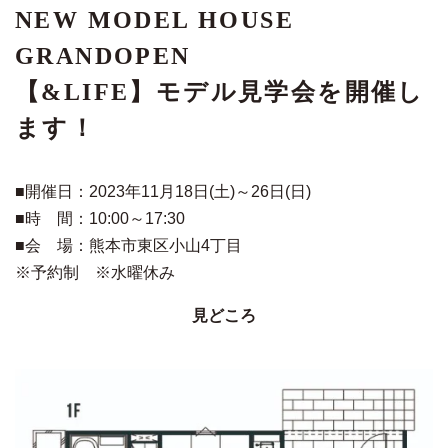
NEW MODEL HOUSE
GRANDOPEN
【&LIFE】モデル見学会を開催し
ます！
■
開催日：
2023
年11
月18
日
(土
)
～26
日
(日
)
■
時 間：
10:00
～17:30
■会 場：熊本市東区小山4丁目
※予約制 ※水曜休み
見どころ