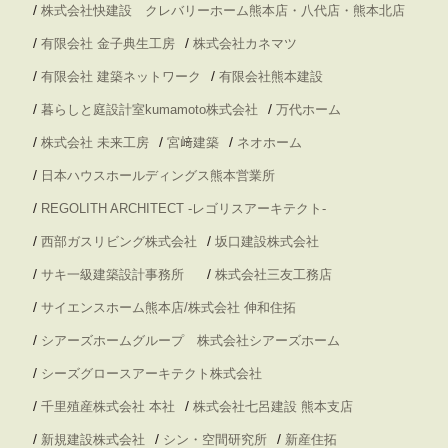
/
株式会社快建設 クレバリーホーム熊本店・八代店・熊本北店
/
/
有限会社 金子典生工房
株式会社カネマツ
/
/
有限会社 建築ネットワーク
有限会社熊本建設
/
/
暮らしと庭設計室kumamoto株式会社
万代ホーム
/
/
/
株式会社 未来工房
宮﨑建築
ネオホーム
/
日本ハウスホールディングス熊本営業所
/
REGOLITH ARCHITECT -レゴリスアーキテクト-
/
/
西部ガスリビング株式会社
坂口建設株式会社
/
/
サキ一級建築設計事務所
株式会社三友工務店
/
サイエンスホーム熊本店/株式会社 伸和住拓
/
シアーズホームグループ 株式会社シアーズホーム
/
シーズグロースアーキテクト株式会社
/
/
千里殖産株式会社 本社
株式会社七呂建設 熊本支店
/
/
/
新規建設株式会社
シン・空間研究所
新産住拓