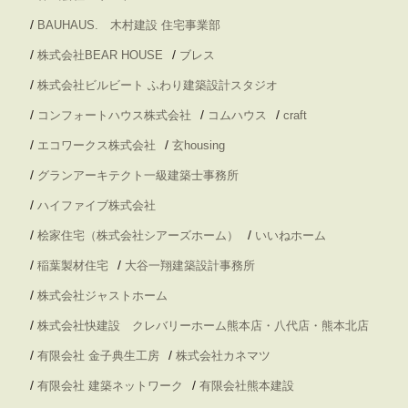
/
BAUHAUS. 木村建設 住宅事業部
/
/
株式会社BEAR HOUSE
ブレス
/
株式会社ビルビート ふわり建築設計スタジオ
/
/
/
コンフォートハウス株式会社
コムハウス
craft
/
/
エコワークス株式会社
玄housing
/
グランアーキテクト一級建築士事務所
/
ハイファイブ株式会社
/
/
桧家住宅（株式会社シアーズホーム）
いいねホーム
/
/
稲葉製材住宅
大谷一翔建築設計事務所
/
株式会社ジャストホーム
/
株式会社快建設 クレバリーホーム熊本店・八代店・熊本北店
/
/
有限会社 金子典生工房
株式会社カネマツ
/
/
有限会社 建築ネットワーク
有限会社熊本建設