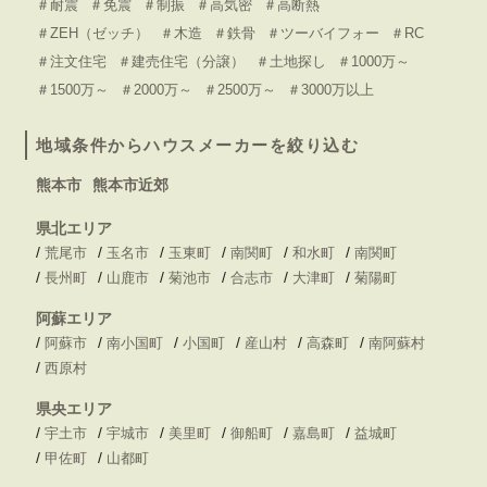
＃耐震
＃免震
＃制振
＃高気密
＃高断熱
＃ZEH（ゼッチ）
＃木造
＃鉄骨
＃ツーバイフォー
＃RC
＃注文住宅
＃建売住宅（分譲）
＃土地探し
＃1000万～
＃1500万～
＃2000万～
＃2500万～
＃3000万以上
地域条件からハウスメーカーを絞り込む
熊本市
熊本市近郊
県北エリア
/
/
/
/
/
/
荒尾市
玉名市
玉東町
南関町
和水町
南関町
/
/
/
/
/
/
長州町
山鹿市
菊池市
合志市
大津町
菊陽町
阿蘇エリア
/
/
/
/
/
/
阿蘇市
南小国町
小国町
産山村
高森町
南阿蘇村
/
西原村
県央エリア
/
/
/
/
/
/
宇土市
宇城市
美里町
御船町
嘉島町
益城町
/
/
甲佐町
山都町