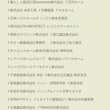
/
/
暮らしと庭設計室kumamoto株式会社
万代ホーム
/
/
/
株式会社 未来工房
宮﨑建築
ネオホーム
/
日本ハウスホールディングス熊本営業所
/
REGOLITH ARCHITECT -レゴリスアーキテクト-
/
/
西部ガスリビング株式会社
坂口建設株式会社
/
/
サキ一級建築設計事務所
株式会社三友工務店
/
サイエンスホーム熊本店/株式会社 伸和住拓
/
シアーズホームグループ 株式会社シアーズホーム
/
シーズグロースアーキテクト株式会社
/
/
千里殖産株式会社 本社
株式会社七呂建設 熊本支店
/
/
/
新規建設株式会社
シン・空間研究所
新産住拓
/
/
松栄住宅株式会社
シンプルノート天草スタジオ
/
/
SORAデザイン
スタイラス建築設計／株式会社佐藤産業
/
/
大海建設株式会社
TAKASUGI株式会社