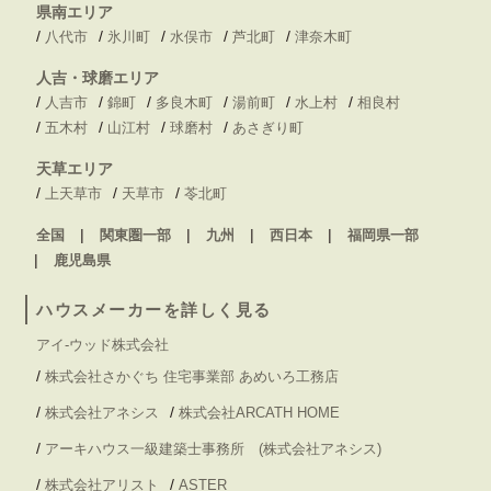
県南エリア
/
/
/
/
/
八代市
氷川町
水俣市
芦北町
津奈木町
人吉・球磨エリア
/
/
/
/
/
/
人吉市
錦町
多良木町
湯前町
水上村
相良村
/
/
/
/
五木村
山江村
球磨村
あさぎり町
天草エリア
/
/
/
上天草市
天草市
苓北町
全国
関東圏一部
九州
西日本
福岡県一部
鹿児島県
ハウスメーカーを詳しく見る
アイ-ウッド株式会社
/
株式会社さかぐち 住宅事業部 あめいろ工務店
/
/
株式会社アネシス
株式会社ARCATH HOME
/
アーキハウス一級建築士事務所 (株式会社アネシス)
/
/
株式会社アリスト
ASTER