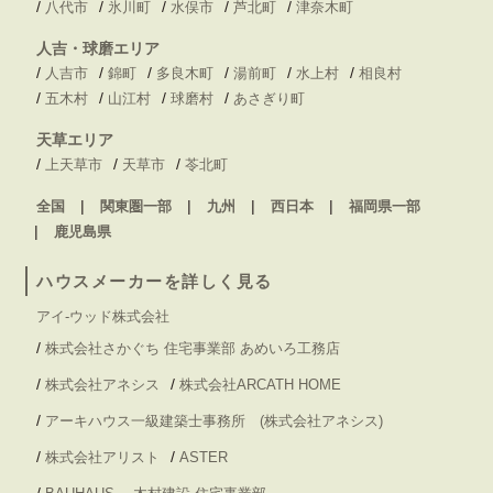
/
/
/
/
/
八代市
氷川町
水俣市
芦北町
津奈木町
人吉・球磨エリア
/
/
/
/
/
/
人吉市
錦町
多良木町
湯前町
水上村
相良村
/
/
/
/
五木村
山江村
球磨村
あさぎり町
天草エリア
/
/
/
上天草市
天草市
苓北町
全国
関東圏一部
九州
西日本
福岡県一部
鹿児島県
ハウスメーカーを詳しく見る
アイ-ウッド株式会社
/
株式会社さかぐち 住宅事業部 あめいろ工務店
/
/
株式会社アネシス
株式会社ARCATH HOME
/
アーキハウス一級建築士事務所 (株式会社アネシス)
/
/
株式会社アリスト
ASTER
/