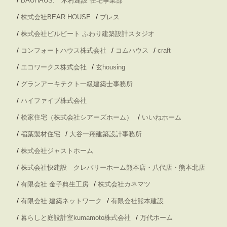
BAUHAUS. 木村建設 住宅事業部
/
/
株式会社BEAR HOUSE
ブレス
/
株式会社ビルビート ふわり建築設計スタジオ
/
/
/
コンフォートハウス株式会社
コムハウス
craft
/
/
エコワークス株式会社
玄housing
/
グランアーキテクト一級建築士事務所
/
ハイファイブ株式会社
/
/
桧家住宅（株式会社シアーズホーム）
いいねホーム
/
/
稲葉製材住宅
大谷一翔建築設計事務所
/
株式会社ジャストホーム
/
株式会社快建設 クレバリーホーム熊本店・八代店・熊本北店
/
/
有限会社 金子典生工房
株式会社カネマツ
/
/
有限会社 建築ネットワーク
有限会社熊本建設
/
/
暮らしと庭設計室kumamoto株式会社
万代ホーム