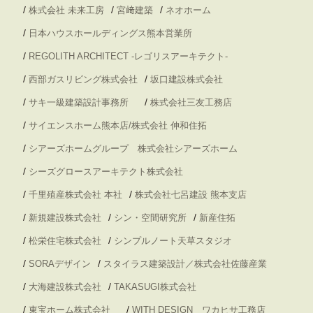
/
/
/
株式会社 未来工房
宮﨑建築
ネオホーム
/
日本ハウスホールディングス熊本営業所
/
REGOLITH ARCHITECT -レゴリスアーキテクト-
/
/
西部ガスリビング株式会社
坂口建設株式会社
/
/
サキ一級建築設計事務所
株式会社三友工務店
/
サイエンスホーム熊本店/株式会社 伸和住拓
/
シアーズホームグループ 株式会社シアーズホーム
/
シーズグロースアーキテクト株式会社
/
/
千里殖産株式会社 本社
株式会社七呂建設 熊本支店
/
/
/
新規建設株式会社
シン・空間研究所
新産住拓
/
/
松栄住宅株式会社
シンプルノート天草スタジオ
/
/
SORAデザイン
スタイラス建築設計／株式会社佐藤産業
/
/
大海建設株式会社
TAKASUGI株式会社
/
/
東宝ホーム株式会社
WITH DESIGN ワカヒサ工務店