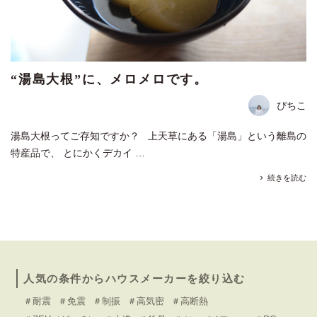
“湯島大根”に、メロメロです。
ぴちこ
湯島大根ってご存知ですか？ 上天草にある「湯島」という離島の
特産品で、 とにかくデカイ …
続きを読む
人気の条件からハウスメーカーを絞り込む
＃耐震
＃免震
＃制振
＃高気密
＃高断熱