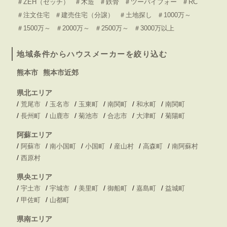
＃ZEH（ゼッチ）
＃木造
＃鉄骨
＃ツーバイフォー
＃RC
＃注文住宅
＃建売住宅（分譲）
＃土地探し
＃1000万～
＃1500万～
＃2000万～
＃2500万～
＃3000万以上
地域条件からハウスメーカーを絞り込む
熊本市
熊本市近郊
県北エリア
/
/
/
/
/
/
荒尾市
玉名市
玉東町
南関町
和水町
南関町
/
/
/
/
/
/
長州町
山鹿市
菊池市
合志市
大津町
菊陽町
阿蘇エリア
/
/
/
/
/
/
阿蘇市
南小国町
小国町
産山村
高森町
南阿蘇村
/
西原村
県央エリア
/
/
/
/
/
/
宇土市
宇城市
美里町
御船町
嘉島町
益城町
/
/
甲佐町
山都町
県南エリア