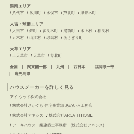
県南エリア
/
/
/
/
/
八代市
氷川町
水俣市
芦北町
津奈木町
人吉・球磨エリア
/
/
/
/
/
/
人吉市
錦町
多良木町
湯前町
水上村
相良村
/
/
/
/
五木村
山江村
球磨村
あさぎり町
天草エリア
/
/
/
上天草市
天草市
苓北町
全国
関東圏一部
九州
西日本
福岡県一部
鹿児島県
ハウスメーカーを詳しく見る
アイ-ウッド株式会社
/
株式会社さかぐち 住宅事業部 あめいろ工務店
/
/
株式会社アネシス
株式会社ARCATH HOME
/
アーキハウス一級建築士事務所 (株式会社アネシス)