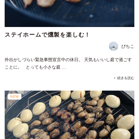
ステイホームで燻製を楽しむ！
ぴちこ
外出がしづらい緊急事態宣言中の休日。 天気もいいし庭で過ごす
ことに。 とっても小さな庭 …
続きを読む
NEW