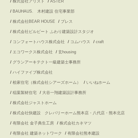
/
/
株式会社アリスト
ASTER
/
BAUHAUS. 木村建設 住宅事業部
/
/
株式会社BEAR HOUSE
ブレス
/
株式会社ビルビート ふわり建築設計スタジオ
/
/
/
コンフォートハウス株式会社
コムハウス
craft
/
/
エコワークス株式会社
玄housing
/
グランアーキテクト一級建築士事務所
/
ハイファイブ株式会社
/
/
桧家住宅（株式会社シアーズホーム）
いいねホーム
/
/
稲葉製材住宅
大谷一翔建築設計事務所
/
株式会社ジャストホーム
/
株式会社快建設 クレバリーホーム熊本店・八代店・熊本北店
/
/
有限会社 金子典生工房
株式会社カネマツ
/
/
有限会社 建築ネットワーク
有限会社熊本建設