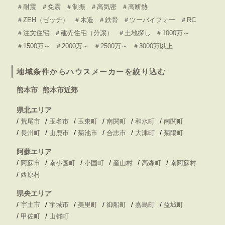
＃耐震
＃免震
＃制振
＃高気密
＃高断熱
＃ZEH（ゼッチ）
＃木造
＃鉄骨
＃ツーバイフォー
＃RC
＃注文住宅
＃建売住宅（分譲）
＃土地探し
＃1000万～
＃1500万～
＃2000万～
＃2500万～
＃3000万以上
地域条件からハウスメーカーを絞り込む
熊本市
熊本市近郊
県北エリア
/
/
/
/
/
/
荒尾市
玉名市
玉東町
南関町
和水町
南関町
/
/
/
/
/
/
長州町
山鹿市
菊池市
合志市
大津町
菊陽町
阿蘇エリア
/
/
/
/
/
/
阿蘇市
南小国町
小国町
産山村
高森町
南阿蘇村
/
西原村
県央エリア
/
/
/
/
/
/
宇土市
宇城市
美里町
御船町
嘉島町
益城町
/
/
甲佐町
山都町