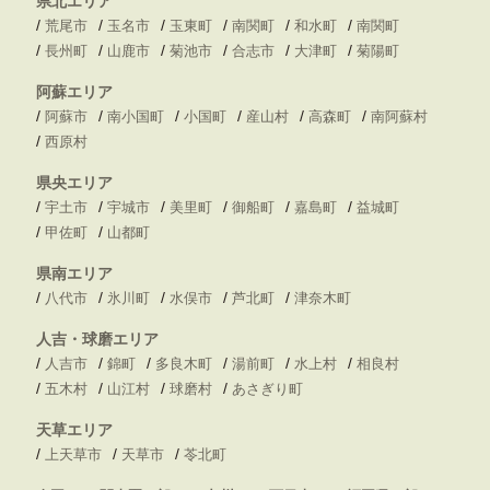
県北エリア
/
/
/
/
/
/
荒尾市
玉名市
玉東町
南関町
和水町
南関町
/
/
/
/
/
/
長州町
山鹿市
菊池市
合志市
大津町
菊陽町
阿蘇エリア
/
/
/
/
/
/
阿蘇市
南小国町
小国町
産山村
高森町
南阿蘇村
/
西原村
県央エリア
/
/
/
/
/
/
宇土市
宇城市
美里町
御船町
嘉島町
益城町
/
/
甲佐町
山都町
県南エリア
/
/
/
/
/
八代市
氷川町
水俣市
芦北町
津奈木町
人吉・球磨エリア
/
/
/
/
/
/
人吉市
錦町
多良木町
湯前町
水上村
相良村
/
/
/
/
五木村
山江村
球磨村
あさぎり町
天草エリア
/
/
/
上天草市
天草市
苓北町