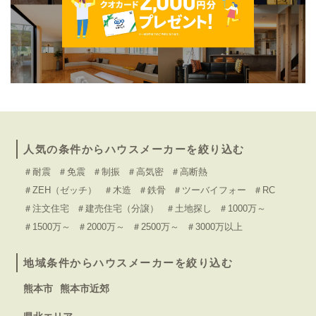
人気の条件からハウスメーカーを絞り込む
＃耐震
＃免震
＃制振
＃高気密
＃高断熱
＃ZEH（ゼッチ）
＃木造
＃鉄骨
＃ツーバイフォー
＃RC
＃注文住宅
＃建売住宅（分譲）
＃土地探し
＃1000万～
＃1500万～
＃2000万～
＃2500万～
＃3000万以上
地域条件からハウスメーカーを絞り込む
熊本市
熊本市近郊