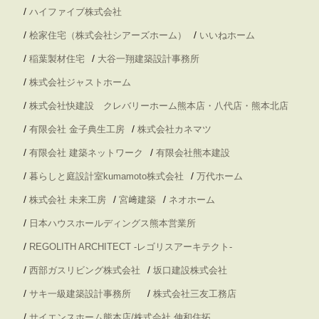
/
ハイファイブ株式会社
/
/
桧家住宅（株式会社シアーズホーム）
いいねホーム
/
/
稲葉製材住宅
大谷一翔建築設計事務所
/
株式会社ジャストホーム
/
株式会社快建設 クレバリーホーム熊本店・八代店・熊本北店
/
/
有限会社 金子典生工房
株式会社カネマツ
/
/
有限会社 建築ネットワーク
有限会社熊本建設
/
/
暮らしと庭設計室kumamoto株式会社
万代ホーム
/
/
/
株式会社 未来工房
宮﨑建築
ネオホーム
/
日本ハウスホールディングス熊本営業所
/
REGOLITH ARCHITECT -レゴリスアーキテクト-
/
/
西部ガスリビング株式会社
坂口建設株式会社
/
/
サキ一級建築設計事務所
株式会社三友工務店
/
サイエンスホーム熊本店/株式会社 伸和住拓