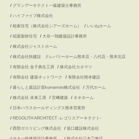
/
グランアーキテクト一級建築士事務所
/
ハイファイブ株式会社
/
/
桧家住宅（株式会社シアーズホーム）
いいねホーム
/
/
稲葉製材住宅
大谷一翔建築設計事務所
/
株式会社ジャストホーム
/
株式会社快建設 クレバリーホーム熊本店・八代店・熊本北店
/
/
有限会社 金子典生工房
株式会社カネマツ
/
/
有限会社 建築ネットワーク
有限会社熊本建設
/
/
暮らしと庭設計室kumamoto株式会社
万代ホーム
/
/
/
株式会社 未来工房
宮﨑建築
ネオホーム
/
日本ハウスホールディングス熊本営業所
/
REGOLITH ARCHITECT -レゴリスアーキテクト-
/
/
西部ガスリビング株式会社
坂口建設株式会社
/
/
サキ一級建築設計事務所
株式会社三友工務店