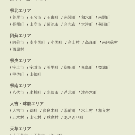
県北エリア
/
/
/
/
/
/
荒尾市
玉名市
玉東町
南関町
和水町
南関町
/
/
/
/
/
/
長州町
山鹿市
菊池市
合志市
大津町
菊陽町
阿蘇エリア
/
/
/
/
/
/
阿蘇市
南小国町
小国町
産山村
高森町
南阿蘇村
/
西原村
県央エリア
/
/
/
/
/
/
宇土市
宇城市
美里町
御船町
嘉島町
益城町
/
/
甲佐町
山都町
県南エリア
/
/
/
/
/
八代市
氷川町
水俣市
芦北町
津奈木町
人吉・球磨エリア
/
/
/
/
/
/
人吉市
錦町
多良木町
湯前町
水上村
相良村
/
/
/
/
五木村
山江村
球磨村
あさぎり町
天草エリア