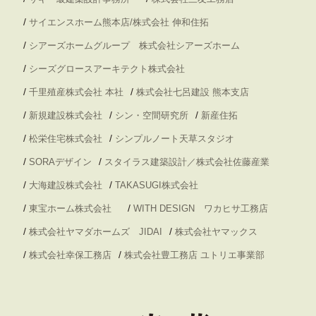
/
サイエンスホーム熊本店/株式会社 伸和住拓
/
シアーズホームグループ 株式会社シアーズホーム
/
シーズグロースアーキテクト株式会社
/
/
千里殖産株式会社 本社
株式会社七呂建設 熊本支店
/
/
/
新規建設株式会社
シン・空間研究所
新産住拓
/
/
松栄住宅株式会社
シンプルノート天草スタジオ
/
/
SORAデザイン
スタイラス建築設計／株式会社佐藤産業
/
/
大海建設株式会社
TAKASUGI株式会社
/
/
東宝ホーム株式会社
WITH DESIGN ワカヒサ工務店
/
/
株式会社ヤマダホームズ JIDAI
株式会社ヤマックス
/
/
株式会社幸保工務店
株式会社豊工務店 ユトリエ事業部