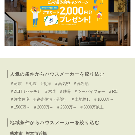
人気の条件からハウスメーカーを絞り込む
＃耐震
＃免震
＃制振
＃高気密
＃高断熱
＃ZEH（ゼッチ）
＃木造
＃鉄骨
＃ツーバイフォー
＃RC
＃注文住宅
＃建売住宅（分譲）
＃土地探し
＃1000万～
＃1500万～
＃2000万～
＃2500万～
＃3000万以上
地域条件からハウスメーカーを絞り込む
熊本市
熊本市近郊