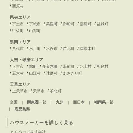
/
西原村
県央エリア
/
/
/
/
/
/
宇土市
宇城市
美里町
御船町
嘉島町
益城町
/
/
甲佐町
山都町
県南エリア
/
/
/
/
/
八代市
氷川町
水俣市
芦北町
津奈木町
人吉・球磨エリア
/
/
/
/
/
/
人吉市
錦町
多良木町
湯前町
水上村
相良村
/
/
/
/
五木村
山江村
球磨村
あさぎり町
天草エリア
/
/
/
上天草市
天草市
苓北町
全国
関東圏一部
九州
西日本
福岡県一部
鹿児島県
ハウスメーカーを詳しく見る
アイ-ウッド株式会社