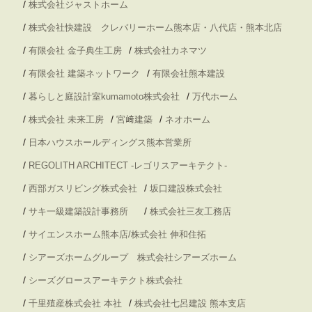
/
株式会社ジャストホーム
/
株式会社快建設 クレバリーホーム熊本店・八代店・熊本北店
/
/
有限会社 金子典生工房
株式会社カネマツ
/
/
有限会社 建築ネットワーク
有限会社熊本建設
/
/
暮らしと庭設計室kumamoto株式会社
万代ホーム
/
/
/
株式会社 未来工房
宮﨑建築
ネオホーム
/
日本ハウスホールディングス熊本営業所
/
REGOLITH ARCHITECT -レゴリスアーキテクト-
/
/
西部ガスリビング株式会社
坂口建設株式会社
/
/
サキ一級建築設計事務所
株式会社三友工務店
/
サイエンスホーム熊本店/株式会社 伸和住拓
/
シアーズホームグループ 株式会社シアーズホーム
/
シーズグロースアーキテクト株式会社
/
/
千里殖産株式会社 本社
株式会社七呂建設 熊本支店