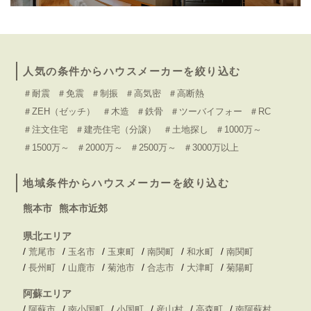
人気の条件からハウスメーカーを絞り込む
＃耐震
＃免震
＃制振
＃高気密
＃高断熱
＃ZEH（ゼッチ）
＃木造
＃鉄骨
＃ツーバイフォー
＃RC
＃注文住宅
＃建売住宅（分譲）
＃土地探し
＃1000万～
＃1500万～
＃2000万～
＃2500万～
＃3000万以上
地域条件からハウスメーカーを絞り込む
熊本市
熊本市近郊
県北エリア
/
/
/
/
/
/
荒尾市
玉名市
玉東町
南関町
和水町
南関町
/
/
/
/
/
/
長州町
山鹿市
菊池市
合志市
大津町
菊陽町
阿蘇エリア
/
/
/
/
/
/
阿蘇市
南小国町
小国町
産山村
高森町
南阿蘇村