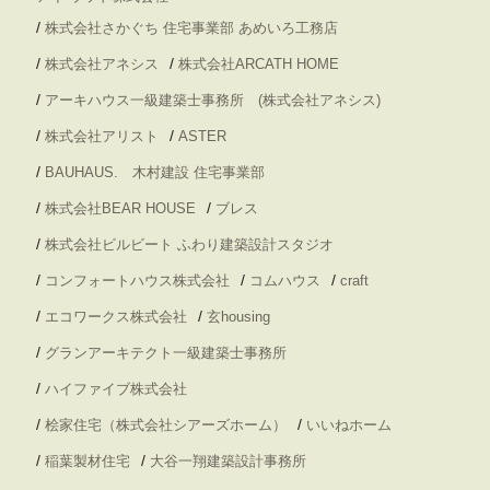
/
株式会社さかぐち 住宅事業部 あめいろ工務店
/
/
株式会社アネシス
株式会社ARCATH HOME
/
アーキハウス一級建築士事務所 (株式会社アネシス)
/
/
株式会社アリスト
ASTER
/
BAUHAUS. 木村建設 住宅事業部
/
/
株式会社BEAR HOUSE
ブレス
/
株式会社ビルビート ふわり建築設計スタジオ
/
/
/
コンフォートハウス株式会社
コムハウス
craft
/
/
エコワークス株式会社
玄housing
/
グランアーキテクト一級建築士事務所
/
ハイファイブ株式会社
/
/
桧家住宅（株式会社シアーズホーム）
いいねホーム
/
/
稲葉製材住宅
大谷一翔建築設計事務所