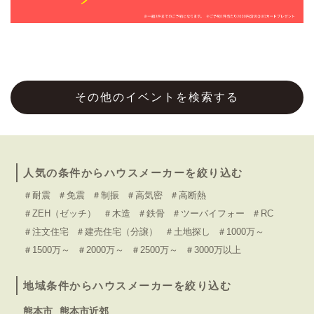
その他のイベントを検索する
人気の条件からハウスメーカーを絞り込む
＃耐震
＃免震
＃制振
＃高気密
＃高断熱
＃ZEH（ゼッチ）
＃木造
＃鉄骨
＃ツーバイフォー
＃RC
＃注文住宅
＃建売住宅（分譲）
＃土地探し
＃1000万～
＃1500万～
＃2000万～
＃2500万～
＃3000万以上
地域条件からハウスメーカーを絞り込む
熊本市
熊本市近郊