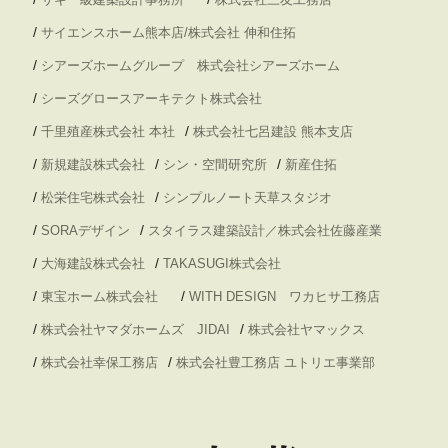
/
サイエンスホーム熊本店/株式会社 伸和住拓
/
シアーズホームグループ 株式会社シアーズホーム
/
シーズグロースアーキテクト株式会社
/
/
千里殖産株式会社 本社
株式会社七呂建設 熊本支店
/
/
/
新規建設株式会社
シン・空間研究所
新産住拓
/
/
松栄住宅株式会社
シンプルノート天草スタジオ
/
/
SORAデザイン
スタイラス建築設計／株式会社佐藤産業
/
/
大海建設株式会社
TAKASUGI株式会社
/
/
東宝ホーム株式会社
WITH DESIGN ワカヒサ工務店
/
/
株式会社ヤマダホームズ JIDAI
株式会社ヤマックス
/
/
株式会社幸保工務店
株式会社豊工務店 ユトリエ事業部