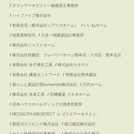
/
グランアーキテクト一級建築士事務所
/
ハイファイブ株式会社
/
/
桧家住宅（株式会社シアーズホーム）
いいねホーム
/
/
稲葉製材住宅
大谷一翔建築設計事務所
/
株式会社ジャストホーム
/
株式会社快建設 クレバリーホーム熊本店・八代店・熊本北店
/
/
有限会社 金子典生工房
株式会社カネマツ
/
/
有限会社 建築ネットワーク
有限会社熊本建設
/
/
暮らしと庭設計室kumamoto株式会社
万代ホーム
/
/
/
株式会社 未来工房
宮﨑建築
ネオホーム
/
日本ハウスホールディングス熊本営業所
/
REGOLITH ARCHITECT -レゴリスアーキテクト-
/
/
西部ガスリビング株式会社
坂口建設株式会社
/
/
サキ一級建築設計事務所
株式会社三友工務店