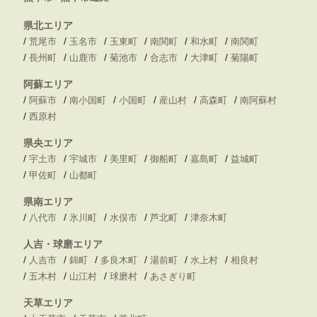
県北エリア
/
/
/
/
/
/
荒尾市
玉名市
玉東町
南関町
和水町
南関町
/
/
/
/
/
/
長州町
山鹿市
菊池市
合志市
大津町
菊陽町
阿蘇エリア
/
/
/
/
/
/
阿蘇市
南小国町
小国町
産山村
高森町
南阿蘇村
/
西原村
県央エリア
/
/
/
/
/
/
宇土市
宇城市
美里町
御船町
嘉島町
益城町
/
/
甲佐町
山都町
県南エリア
/
/
/
/
/
八代市
氷川町
水俣市
芦北町
津奈木町
人吉・球磨エリア
/
/
/
/
/
/
人吉市
錦町
多良木町
湯前町
水上村
相良村
/
/
/
/
五木村
山江村
球磨村
あさぎり町
天草エリア