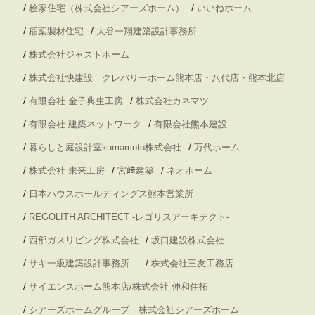
/
/
桧家住宅（株式会社シアーズホーム）
いいねホーム
/
/
稲葉製材住宅
大谷一翔建築設計事務所
/
株式会社ジャストホーム
/
株式会社快建設 クレバリーホーム熊本店・八代店・熊本北店
/
/
有限会社 金子典生工房
株式会社カネマツ
/
/
有限会社 建築ネットワーク
有限会社熊本建設
/
/
暮らしと庭設計室kumamoto株式会社
万代ホーム
/
/
/
株式会社 未来工房
宮﨑建築
ネオホーム
/
日本ハウスホールディングス熊本営業所
/
REGOLITH ARCHITECT -レゴリスアーキテクト-
/
/
西部ガスリビング株式会社
坂口建設株式会社
/
/
サキ一級建築設計事務所
株式会社三友工務店
/
サイエンスホーム熊本店/株式会社 伸和住拓
/
シアーズホームグループ 株式会社シアーズホーム