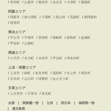
/
/
/
/
/
/
長州町
山鹿市
菊池市
合志市
大津町
菊陽町
阿蘇エリア
/
/
/
/
/
/
阿蘇市
南小国町
小国町
産山村
高森町
南阿蘇村
/
西原村
県央エリア
/
/
/
/
/
/
宇土市
宇城市
美里町
御船町
嘉島町
益城町
/
/
甲佐町
山都町
県南エリア
/
/
/
/
/
八代市
氷川町
水俣市
芦北町
津奈木町
人吉・球磨エリア
/
/
/
/
/
/
人吉市
錦町
多良木町
湯前町
水上村
相良村
/
/
/
/
五木村
山江村
球磨村
あさぎり町
天草エリア
/
/
/
上天草市
天草市
苓北町
全国
関東圏一部
九州
西日本
福岡県一部
鹿児島県