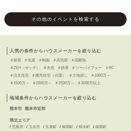
その他のイベントを検索する
人気の条件からハウスメーカーを絞り込む
＃耐震
＃免震
＃制振
＃高気密
＃高断熱
＃ZEH（ゼッチ）
＃木造
＃鉄骨
＃ツーバイフォー
＃RC
＃注文住宅
＃建売住宅（分譲）
＃土地探し
＃1000万～
＃1500万～
＃2000万～
＃2500万～
＃3000万以上
地域条件からハウスメーカーを絞り込む
熊本市
熊本市近郊
県北エリア
/
/
/
/
/
/
荒尾市
玉名市
玉東町
南関町
和水町
南関町