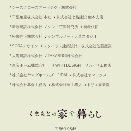
/
シーズグロースアーキテクト株式会社
/
/
千里殖産株式会社 本社
株式会社七呂建設 熊本支店
/
/
/
新規建設株式会社
シン・空間研究所
新産住拓
/
/
松栄住宅株式会社
シンプルノート天草スタジオ
/
/
SORAデザイン
スタイラス建築設計／株式会社佐藤産業
/
/
大海建設株式会社
TAKASUGI株式会社
/
/
東宝ホーム株式会社
WITH DESIGN ワカヒサ工務店
/
/
株式会社ヤマダホームズ JIDAI
株式会社ヤマックス
/
/
株式会社幸保工務店
株式会社豊工務店 ユトリエ事業部
〒860-0846