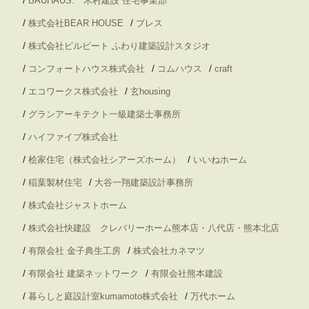
BAUHAUS. 木村建設 住宅事業部
/
/
株式会社BEAR HOUSE
ブレス
/
株式会社ビルビート ふわり建築設計スタジオ
/
/
/
コンフォートハウス株式会社
コムハウス
craft
/
/
エコワークス株式会社
玄housing
/
グランアーキテクト一級建築士事務所
/
ハイファイブ株式会社
/
/
桧家住宅（株式会社シアーズホーム）
いいねホーム
/
/
稲葉製材住宅
大谷一翔建築設計事務所
/
株式会社ジャストホーム
/
株式会社快建設 クレバリーホーム熊本店・八代店・熊本北店
/
/
有限会社 金子典生工房
株式会社カネマツ
/
/
有限会社 建築ネットワーク
有限会社熊本建設
/
/
暮らしと庭設計室kumamoto株式会社
万代ホーム