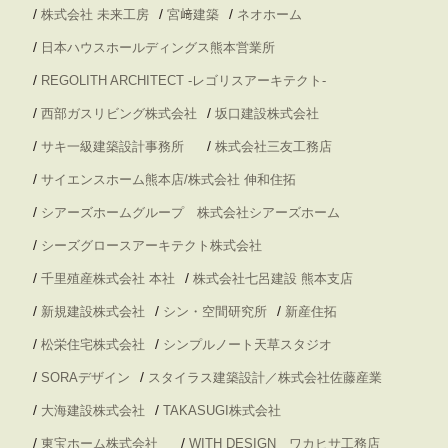
/
/
/
株式会社 未来工房
宮﨑建築
ネオホーム
/
日本ハウスホールディングス熊本営業所
/
REGOLITH ARCHITECT -レゴリスアーキテクト-
/
/
西部ガスリビング株式会社
坂口建設株式会社
/
/
サキ一級建築設計事務所
株式会社三友工務店
/
サイエンスホーム熊本店/株式会社 伸和住拓
/
シアーズホームグループ 株式会社シアーズホーム
/
シーズグロースアーキテクト株式会社
/
/
千里殖産株式会社 本社
株式会社七呂建設 熊本支店
/
/
/
新規建設株式会社
シン・空間研究所
新産住拓
/
/
松栄住宅株式会社
シンプルノート天草スタジオ
/
/
SORAデザイン
スタイラス建築設計／株式会社佐藤産業
/
/
大海建設株式会社
TAKASUGI株式会社
/
/
東宝ホーム株式会社
WITH DESIGN ワカヒサ工務店