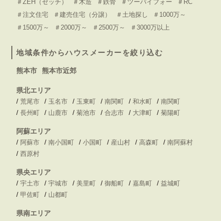
＃ZEH（ゼッチ）
＃木造
＃鉄骨
＃ツーバイフォー
＃RC
＃注文住宅
＃建売住宅（分譲）
＃土地探し
＃1000万～
＃1500万～
＃2000万～
＃2500万～
＃3000万以上
地域条件からハウスメーカーを絞り込む
熊本市
熊本市近郊
県北エリア
/
/
/
/
/
/
荒尾市
玉名市
玉東町
南関町
和水町
南関町
/
/
/
/
/
/
長州町
山鹿市
菊池市
合志市
大津町
菊陽町
阿蘇エリア
/
/
/
/
/
/
阿蘇市
南小国町
小国町
産山村
高森町
南阿蘇村
/
西原村
県央エリア
/
/
/
/
/
/
宇土市
宇城市
美里町
御船町
嘉島町
益城町
/
/
甲佐町
山都町
県南エリア