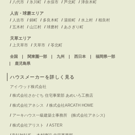
/
/
/
/
/
八代市
氷川町
水俣市
芦北町
津奈木町
人吉・球磨エリア
/
/
/
/
/
/
人吉市
錦町
多良木町
湯前町
水上村
相良村
/
/
/
/
五木村
山江村
球磨村
あさぎり町
天草エリア
/
/
/
上天草市
天草市
苓北町
全国
関東圏一部
九州
西日本
福岡県一部
鹿児島県
ハウスメーカーを詳しく見る
アイ-ウッド株式会社
/
株式会社さかぐち 住宅事業部 あめいろ工務店
/
/
株式会社アネシス
株式会社ARCATH HOME
/
アーキハウス一級建築士事務所 (株式会社アネシス)
/
/
株式会社アリスト
ASTER
/