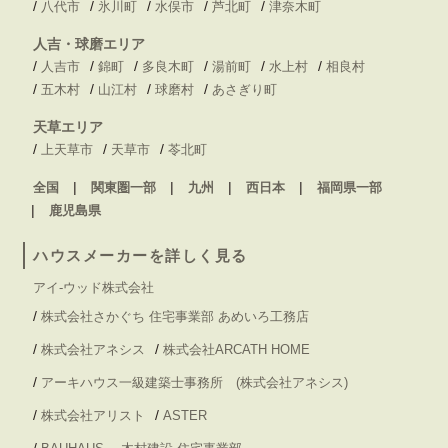
/
/
/
/
/
八代市
氷川町
水俣市
芦北町
津奈木町
人吉・球磨エリア
/
/
/
/
/
/
人吉市
錦町
多良木町
湯前町
水上村
相良村
/
/
/
/
五木村
山江村
球磨村
あさぎり町
天草エリア
/
/
/
上天草市
天草市
苓北町
全国
関東圏一部
九州
西日本
福岡県一部
鹿児島県
ハウスメーカーを詳しく見る
アイ-ウッド株式会社
/
株式会社さかぐち 住宅事業部 あめいろ工務店
/
/
株式会社アネシス
株式会社ARCATH HOME
/
アーキハウス一級建築士事務所 (株式会社アネシス)
/
/
株式会社アリスト
ASTER
/