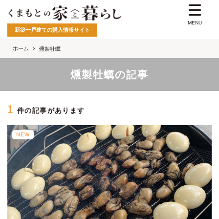
MENU
新築一戸建ての購入情報サイト
ホーム
燻製牡蠣
燻製牡蠣の記事
1
件の記事があります
NEW