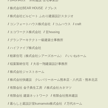
BAUHAUS. 木村建設 住宅事業部
/
/
株式会社BEAR HOUSE
ブレス
/
株式会社ビルビート ふわり建築設計スタジオ
/
/
/
コンフォートハウス株式会社
コムハウス
craft
/
/
エコワークス株式会社
玄housing
/
グランアーキテクト一級建築士事務所
/
ハイファイブ株式会社
/
/
桧家住宅（株式会社シアーズホーム）
いいねホーム
/
/
稲葉製材住宅
大谷一翔建築設計事務所
/
株式会社ジャストホーム
/
株式会社快建設 クレバリーホーム熊本店・八代店・熊本北店
/
/
有限会社 金子典生工房
株式会社カネマツ
/
/
有限会社 建築ネットワーク
有限会社熊本建設
/
/
暮らしと庭設計室kumamoto株式会社
万代ホーム