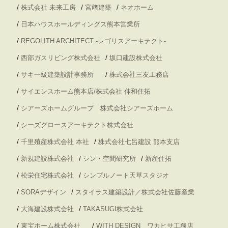
/
/
/
株式会社 未来工房
宮﨑建築
ネオホーム
/
日本ハウスホールディングス熊本営業所
/
REGOLITH ARCHITECT -レゴリスアーキテクト-
/
/
西部ガスリビング株式会社
坂口建設株式会社
/
/
サキ一級建築設計事務所
株式会社三友工務店
/
サイエンスホーム熊本店/株式会社 伸和住拓
/
シアーズホームグループ 株式会社シアーズホーム
/
シーズグロースアーキテクト株式会社
/
/
千里殖産株式会社 本社
株式会社七呂建設 熊本支店
/
/
/
新規建設株式会社
シン・空間研究所
新産住拓
/
/
松栄住宅株式会社
シンプルノート天草スタジオ
/
/
SORAデザイン
スタイラス建築設計／株式会社佐藤産業
/
/
大海建設株式会社
TAKASUGI株式会社
/
/
東宝ホーム株式会社
WITH DESIGN ワカヒサ工務店