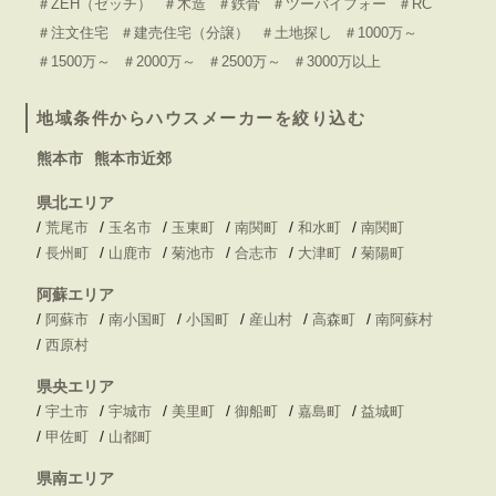
＃ZEH（ゼッチ）
＃木造
＃鉄骨
＃ツーバイフォー
＃RC
＃注文住宅
＃建売住宅（分譲）
＃土地探し
＃1000万～
＃1500万～
＃2000万～
＃2500万～
＃3000万以上
地域条件からハウスメーカーを絞り込む
熊本市
熊本市近郊
県北エリア
/
/
/
/
/
/
荒尾市
玉名市
玉東町
南関町
和水町
南関町
/
/
/
/
/
/
長州町
山鹿市
菊池市
合志市
大津町
菊陽町
阿蘇エリア
/
/
/
/
/
/
阿蘇市
南小国町
小国町
産山村
高森町
南阿蘇村
/
西原村
県央エリア
/
/
/
/
/
/
宇土市
宇城市
美里町
御船町
嘉島町
益城町
/
/
甲佐町
山都町
県南エリア