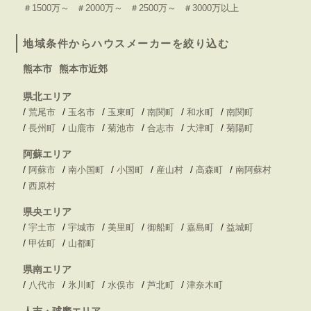
＃1500万～
＃2000万～
＃2500万～
＃3000万以上
地域条件からハウスメーカーを絞り込む
熊本市
熊本市近郊
県北エリア
/
/
/
/
/
/
荒尾市
玉名市
玉東町
南関町
和水町
南関町
/
/
/
/
/
/
長州町
山鹿市
菊池市
合志市
大津町
菊陽町
阿蘇エリア
/
/
/
/
/
/
阿蘇市
南小国町
小国町
産山村
高森町
南阿蘇村
/
西原村
県央エリア
/
/
/
/
/
/
宇土市
宇城市
美里町
御船町
嘉島町
益城町
/
/
甲佐町
山都町
県南エリア
/
/
/
/
/
八代市
氷川町
水俣市
芦北町
津奈木町
人吉・球磨エリア