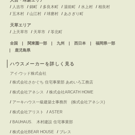
/
/
/
/
/
/
人吉市
錦町
多良木町
湯前町
水上村
相良村
/
/
/
/
五木村
山江村
球磨村
あさぎり町
天草エリア
/
/
/
上天草市
天草市
苓北町
全国
関東圏一部
九州
西日本
福岡県一部
鹿児島県
ハウスメーカーを詳しく見る
アイ-ウッド株式会社
/
株式会社さかぐち 住宅事業部 あめいろ工務店
/
/
株式会社アネシス
株式会社ARCATH HOME
/
アーキハウス一級建築士事務所 (株式会社アネシス)
/
/
株式会社アリスト
ASTER
/
BAUHAUS. 木村建設 住宅事業部
/
/
株式会社BEAR HOUSE
ブレス