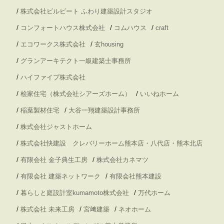
/
株式会社ビルビート ふわり建築設計スタジオ
/
/
/
コンフォートハウス株式会社
コムハウス
craft
/
/
エコワークス株式会社
玄housing
/
グランアーキテクト一級建築士事務所
/
ハイファイブ株式会社
/
/
桧家住宅（株式会社シアーズホーム）
いいねホーム
/
/
稲葉製材住宅
大谷一翔建築設計事務所
/
株式会社ジャストホーム
/
株式会社快建設 クレバリーホーム熊本店・八代店・熊本北店
/
/
有限会社 金子典生工房
株式会社カネマツ
/
/
有限会社 建築ネットワーク
有限会社熊本建設
/
/
暮らしと庭設計室kumamoto株式会社
万代ホーム
/
/
/
株式会社 未来工房
宮﨑建築
ネオホーム