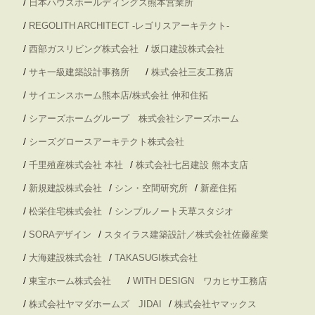
/
日本ハウスホールディングス熊本営業所
/
REGOLITH ARCHITECT -レゴリスアーキテクト-
/
/
西部ガスリビング株式会社
坂口建設株式会社
/
/
サキ一級建築設計事務所
株式会社三友工務店
/
サイエンスホーム熊本店/株式会社 伸和住拓
/
シアーズホームグループ 株式会社シアーズホーム
/
シーズグロースアーキテクト株式会社
/
/
千里殖産株式会社 本社
株式会社七呂建設 熊本支店
/
/
/
新規建設株式会社
シン・空間研究所
新産住拓
/
/
松栄住宅株式会社
シンプルノート天草スタジオ
/
/
SORAデザイン
スタイラス建築設計／株式会社佐藤産業
/
/
大海建設株式会社
TAKASUGI株式会社
/
/
東宝ホーム株式会社
WITH DESIGN ワカヒサ工務店
/
/
株式会社ヤマダホームズ JIDAI
株式会社ヤマックス