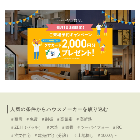
人気の条件からハウスメーカーを絞り込む
＃耐震
＃免震
＃制振
＃高気密
＃高断熱
＃ZEH（ゼッチ）
＃木造
＃鉄骨
＃ツーバイフォー
＃RC
＃注文住宅
＃建売住宅（分譲）
＃土地探し
＃1000万～