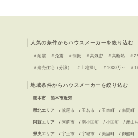
人気の条件からハウスメーカーを絞り込む
＃耐震
＃免震
＃制振
＃高気密
＃高断熱
＃Z
＃建売住宅（分譲）
＃土地探し
＃1000万～
＃1
地域条件からハウスメーカーを絞り込む
熊本市
熊本市近郊
県北エリア
/
荒尾市
/
玉名市
/
玉東町
/
南関町
阿蘇エリア
/
阿蘇市
/
南小国町
/
小国町
/
産山
県央エリア
/
宇土市
/
宇城市
/
美里町
/
御船町