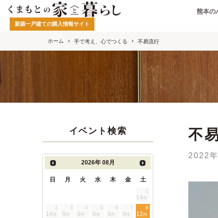
熊本の
新築一戸建ての購入情報サイト
ホーム
手で考え、心でつくる
不易流行
イベント検索
不
2022
2026年
08月
日
月
火
水
木
金
土
1
14
件
2
3
4
5
6
7
8
14
9
9
9
9
9
12
件
件
件
件
件
件
件