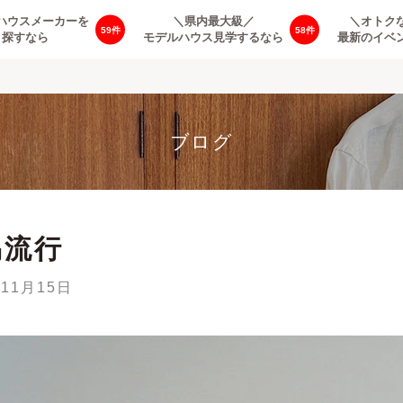
ハウスメーカーを
＼県内最大級／
＼オトク
59
58
探すなら
モデルハウス見学するなら
最新のイベ
ブログ
易流行
年11月15日