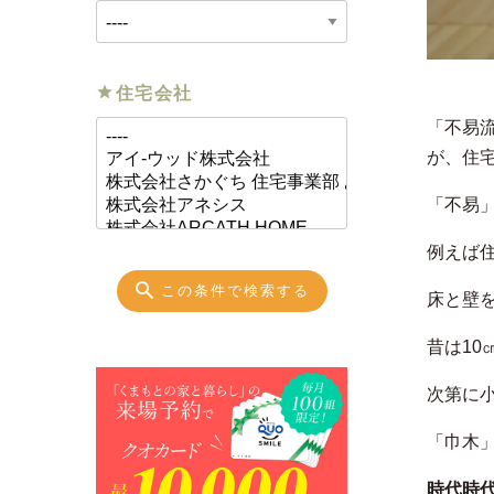
住宅会社
「不易
が、住
「不易
例えば
この条件で検索する
床と壁
昔は1
次第に
「巾木
時代時