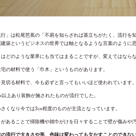
流行」は松尾芭蕉の「不易を知らざれば基立ちがたく、流行を
宅建築というビジネスの世界では軸となるような言葉のように
」はどのような業界にも当てはまることですが、変えてはなら
住宅の材料で使う「巾木」というものがあります。
を見切る材料で、今も必ずと言ってもいいほど使われています
0㎝以上あり装飾が施されたものが流行でした。
小さくなり今では3㎝程度のものが主流となっています。
」があることで掃除機や雑巾がけを日々することで壁が傷みや
代の流行で大きさや形、色味は変わっても欠かすことのできな