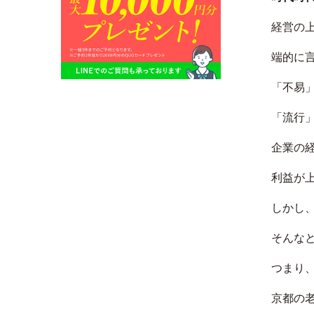
経営の
端的に
「不易
「流行
企業の
利益が
しかし
そんな
つまり
京都の