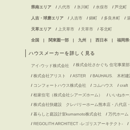
県南エリア
/
八代市
/
氷川町
/
水俣市
/
芦北町
人吉・球磨エリア
/
人吉市
/
錦町
/
多良木町
/
天草エリア
/
上天草市
/
天草市
/
苓北町
全国
関東圏一部
九州
西日本
福岡県
ハウスメーカーを詳しく見る
/
株式会社さかぐち 住宅事業部
アイ-ウッド株式会社
/
株式会社アリスト
/
ASTER
/
BAUHAUS. 木
/
コンフォートハウス株式会社
/
コムハウス
/
craft
/
桧家住宅（株式会社シアーズホーム）
/
いいねホー
/
株式会社快建設 クレバリーホーム熊本店・八代店
/
暮らしと庭設計室kumamoto株式会社
/
万代ホーム
/
REGOLITH ARCHITECT -レゴリスアーキテクト-
/