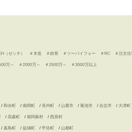
EH（ゼッチ）
＃木造
＃鉄骨
＃ツーバイフォー
＃RC
＃注文住
500万～
＃2000万～
＃2500万～
＃3000万以上
/
和水町
/
南関町
/
長州町
/
山鹿市
/
菊池市
/
合志市
/
大津町
村
/
高森町
/
南阿蘇村
/
西原村
/
嘉島町
/
益城町
/
甲佐町
/
山都町