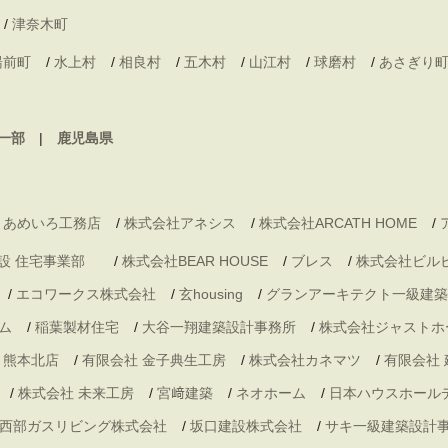
/
津奈木町
湯前町
/
水上村
/
相良村
/
五木村
/
山江村
/
球磨村
/
あさぎり
一部
鹿児島県
 あめいろ工務店
/
株式会社アネシス
/
株式会社ARCATH HOME
/
村建設 住宅事業部
/
株式会社BEAR HOUSE
/
ブレス
/
株式会社ビル
/
エコワークス株式会社
/
玄housing
/
グランアーキテクト一級建築
ム
/
稲葉製材住宅
/
大谷一翔建築設計事務所
/
株式会社ジャストホ
・熊本北店
/
有限会社 金子典生工房
/
株式会社カネマツ
/
有限会社
/
株式会社 未来工房
/
宮﨑建築
/
ネオホーム
/
日本ハウスホール
西部ガスリビング株式会社
/
坂口建設株式会社
/
サキ一級建築設計