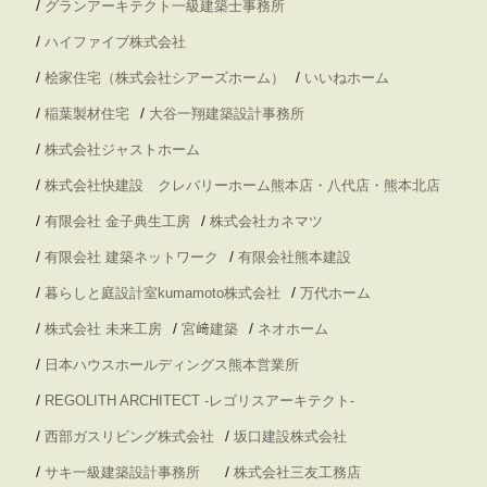
/
グランアーキテクト一級建築士事務所
/
ハイファイブ株式会社
/
/
桧家住宅（株式会社シアーズホーム）
いいねホーム
/
/
稲葉製材住宅
大谷一翔建築設計事務所
/
株式会社ジャストホーム
/
株式会社快建設 クレバリーホーム熊本店・八代店・熊本北店
/
/
有限会社 金子典生工房
株式会社カネマツ
/
/
有限会社 建築ネットワーク
有限会社熊本建設
/
/
暮らしと庭設計室kumamoto株式会社
万代ホーム
/
/
/
株式会社 未来工房
宮﨑建築
ネオホーム
/
日本ハウスホールディングス熊本営業所
/
REGOLITH ARCHITECT -レゴリスアーキテクト-
/
/
西部ガスリビング株式会社
坂口建設株式会社
/
/
サキ一級建築設計事務所
株式会社三友工務店