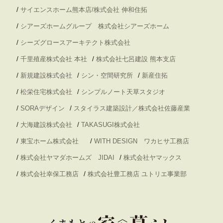
/
サイエンスホーム熊本店/株式会社 伸和住拓
/
シアーズホームグループ 株式会社シアーズホーム
/
シーズグロースアーキテクト株式会社
/
/
千里殖産株式会社 本社
株式会社七呂建設 熊本支店
/
/
/
新規建設株式会社
シン・空間研究所
新産住拓
/
/
松栄住宅株式会社
シンプルノート天草スタジオ
/
/
SORAデザイン
スタイラス建築設計／株式会社佐藤産業
/
/
大海建設株式会社
TAKASUGI株式会社
/
/
東宝ホーム株式会社
WITH DESIGN ワカヒサ工務店
/
/
株式会社ヤマダホームズ JIDAI
株式会社ヤマックス
/
/
株式会社幸保工務店
株式会社豊工務店 ユトリエ事業部