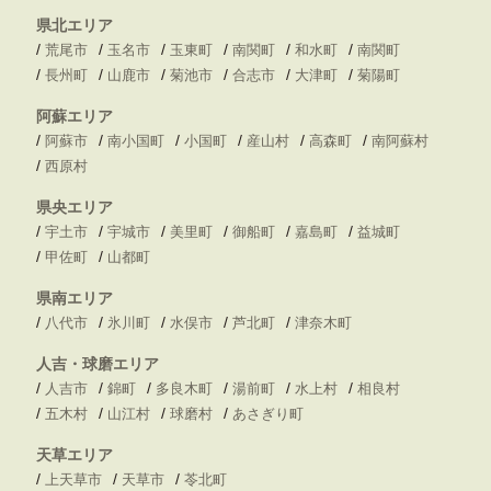
県北エリア
/
/
/
/
/
/
荒尾市
玉名市
玉東町
南関町
和水町
南関町
/
/
/
/
/
/
長州町
山鹿市
菊池市
合志市
大津町
菊陽町
阿蘇エリア
/
/
/
/
/
/
阿蘇市
南小国町
小国町
産山村
高森町
南阿蘇村
/
西原村
県央エリア
/
/
/
/
/
/
宇土市
宇城市
美里町
御船町
嘉島町
益城町
/
/
甲佐町
山都町
県南エリア
/
/
/
/
/
八代市
氷川町
水俣市
芦北町
津奈木町
人吉・球磨エリア
/
/
/
/
/
/
人吉市
錦町
多良木町
湯前町
水上村
相良村
/
/
/
/
五木村
山江村
球磨村
あさぎり町
天草エリア
/
/
/
上天草市
天草市
苓北町