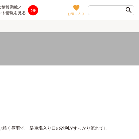
な情報満載／
5
ント情報を見る
お気に入り
り続く長雨で、 駐車場入り口の砂利がすっかり流れてし