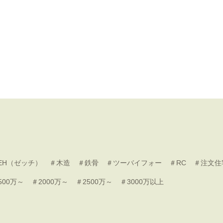
EH（ゼッチ）
＃木造
＃鉄骨
＃ツーバイフォー
＃RC
＃注文住
500万～
＃2000万～
＃2500万～
＃3000万以上