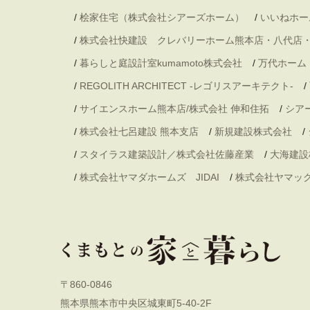
/
桧家住宅（株式会社シアーズホーム）
/
いいねホー
/
株式会社快建設 クレバリーホーム熊本店・八代店
/
暮らしと庭設計室kumamoto株式会社
/
万代ホーム
/
REGOLITH ARCHITECT -レゴリスアーキテクト-
/
/
サイエンスホーム熊本店/株式会社 伸和住拓
/
シア
/
株式会社七呂建設 熊本支店
/
新規建設株式会社
/
/
スタイラス建築設計／株式会社佐藤産業
/
大海建設
/
株式会社ヤマダホームズ JIDAI
/
株式会社ヤマッ
〒860-0846
熊本県熊本市中央区城東町5-40-2F