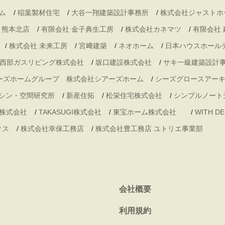
ム
/
稲葉製材住宅
/
大谷一翔建築設計事務所
/
株式会社ジャストホ
・熊本北店
/
有限会社 金子典生工房
/
株式会社カネマツ
/
有限会社
/
株式会社 未来工房
/
宮﨑建築
/
ネオホーム
/
日本ハウスホール
西部ガスリビング株式会社
/
坂口建設株式会社
/
サキ一級建築設計
ーズホームグループ 株式会社シアーズホーム
/
シーズグロースアー
シン・空間研究所
/
新産住拓
/
松栄住宅株式会社
/
シンプルノート
株式会社
/
TAKASUGI株式会社
/
東宝ホーム株式会社
/
WITH 
クス
/
株式会社幸保工務店
/
株式会社豊工務店 ユトリエ事業部
会社概要
利用規約