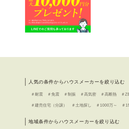
人気の条件からハウスメーカーを絞り込む
＃耐震
＃免震
＃制振
＃高気密
＃高断熱
＃Z
＃建売住宅（分譲）
＃土地探し
＃1000万～
＃1
地域条件からハウスメーカーを絞り込む