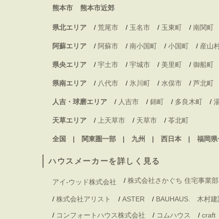
熊本市
熊本市近郊
県北エリア
/
荒尾市
/
玉名市
/
玉東町
/
南関町
阿蘇エリア
/
阿蘇市
/
南小国町
/
小国町
/
産山
県央エリア
/
宇土市
/
宇城市
/
美里町
/
御船町
県南エリア
/
八代市
/
氷川町
/
水俣市
/
芦北町
人吉・球磨エリア
/
人吉市
/
錦町
/
多良木町
/
天草エリア
/
上天草市
/
天草市
/
苓北町
全国
関東圏一部
九州
西日本
福岡県
ハウスメーカーを詳しく見る
/
株式会社さかぐち 住宅事業部
アイ-ウッド株式会社
/
株式会社アリスト
/
ASTER
/
BAUHAUS. 木
/
コンフォートハウス株式会社
/
コムハウス
/
craft