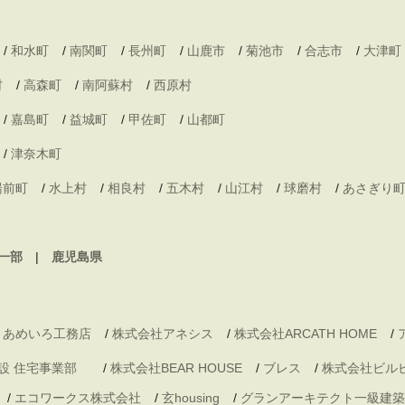
/
和水町
/
南関町
/
長州町
/
山鹿市
/
菊池市
/
合志市
/
大津町
村
/
高森町
/
南阿蘇村
/
西原村
/
嘉島町
/
益城町
/
甲佐町
/
山都町
/
津奈木町
湯前町
/
水上村
/
相良村
/
五木村
/
山江村
/
球磨村
/
あさぎり
一部
鹿児島県
 あめいろ工務店
/
株式会社アネシス
/
株式会社ARCATH HOME
/
村建設 住宅事業部
/
株式会社BEAR HOUSE
/
ブレス
/
株式会社ビル
/
エコワークス株式会社
/
玄housing
/
グランアーキテクト一級建築