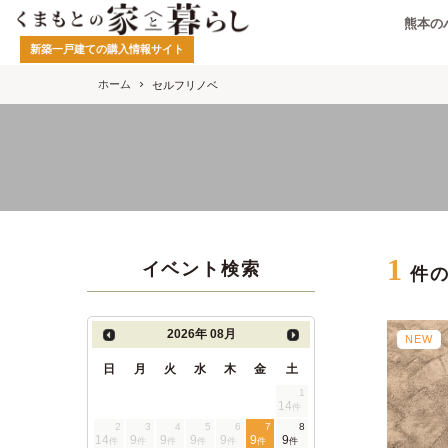
熊本の
新築一戸建ての購入情報サイト
ホーム
セルフリノベ
1
イベント検索
件
2026年
08月
NEW
日
月
火
水
木
金
土
1
14
件
2
3
4
5
6
7
8
14
9
9
9
9
9
9
件
件
件
件
件
件
件