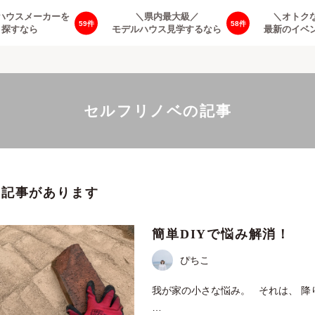
ハウスメーカーを
＼県内最大級／
＼オトク
59
58
探すなら
モデルハウス見学するなら
最新のイベ
セルフリノベの記事
の記事があります
簡単DIYで悩み解消！
ぴちこ
我が家の小さな悩み。 それは、 降
…