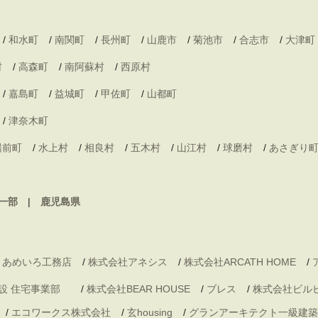
/
和水町
/
南関町
/
長州町
/
山鹿市
/
菊池市
/
合志市
/
大津町
村
/
高森町
/
南阿蘇村
/
西原村
/
嘉島町
/
益城町
/
甲佐町
/
山都町
/
津奈木町
湯前町
/
水上村
/
相良村
/
五木村
/
山江村
/
球磨村
/
あさぎり
一部
鹿児島県
 あめいろ工務店
/
株式会社アネシス
/
株式会社ARCATH HOME
/
村建設 住宅事業部
/
株式会社BEAR HOUSE
/
ブレス
/
株式会社ビル
/
エコワークス株式会社
/
玄housing
/
グランアーキテクト一級建築