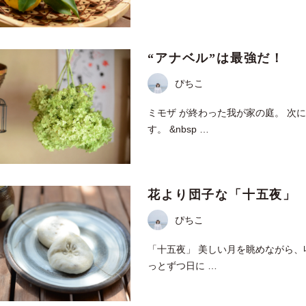
“アナベル”は最強だ！
ぴちこ
ミモザ が終わった我が家の庭。 次
す。 &nbsp …
花より団子な「十五夜」
ぴちこ
「十五夜」 美しい月を眺めながら、
っとずつ日に …