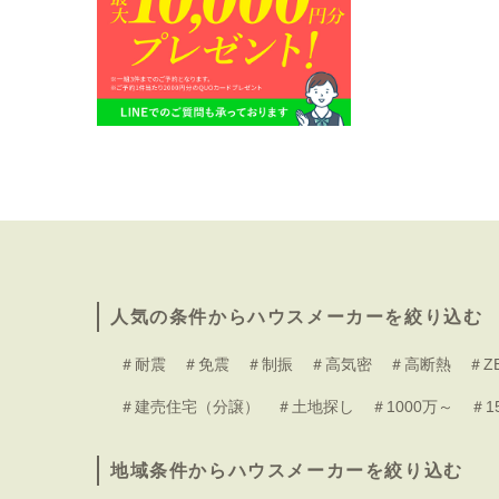
人気の条件からハウスメーカーを絞り込む
＃耐震
＃免震
＃制振
＃高気密
＃高断熱
＃Z
＃建売住宅（分譲）
＃土地探し
＃1000万～
＃1
地域条件からハウスメーカーを絞り込む