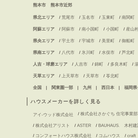
熊本市
熊本市近郊
県北エリア
/
荒尾市
/
玉名市
/
玉東町
/
南関町
阿蘇エリア
/
阿蘇市
/
南小国町
/
小国町
/
産山
県央エリア
/
宇土市
/
宇城市
/
美里町
/
御船町
県南エリア
/
八代市
/
氷川町
/
水俣市
/
芦北町
人吉・球磨エリア
/
人吉市
/
錦町
/
多良木町
/
天草エリア
/
上天草市
/
天草市
/
苓北町
全国
関東圏一部
九州
西日本
福岡県
ハウスメーカーを詳しく見る
/
株式会社さかぐち 住宅事業部
アイ-ウッド株式会社
/
株式会社アリスト
/
ASTER
/
BAUHAUS. 木
/
コンフォートハウス株式会社
/
コムハウス
/
craft