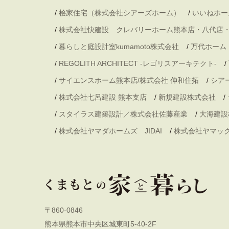
/
桧家住宅（株式会社シアーズホーム）
/
いいねホー
/
株式会社快建設 クレバリーホーム熊本店・八代店
/
暮らしと庭設計室kumamoto株式会社
/
万代ホーム
/
REGOLITH ARCHITECT -レゴリスアーキテクト-
/
/
サイエンスホーム熊本店/株式会社 伸和住拓
/
シア
/
株式会社七呂建設 熊本支店
/
新規建設株式会社
/
/
スタイラス建築設計／株式会社佐藤産業
/
大海建設
/
株式会社ヤマダホームズ JIDAI
/
株式会社ヤマッ
〒860-0846
熊本県熊本市中央区城東町5-40-2F