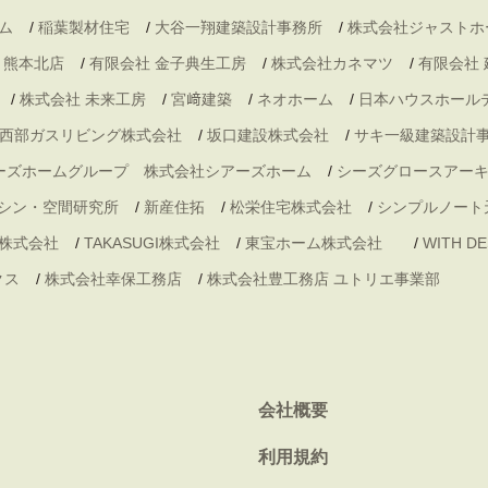
ム
/
稲葉製材住宅
/
大谷一翔建築設計事務所
/
株式会社ジャストホ
・熊本北店
/
有限会社 金子典生工房
/
株式会社カネマツ
/
有限会社
/
株式会社 未来工房
/
宮﨑建築
/
ネオホーム
/
日本ハウスホール
西部ガスリビング株式会社
/
坂口建設株式会社
/
サキ一級建築設計
ーズホームグループ 株式会社シアーズホーム
/
シーズグロースアー
シン・空間研究所
/
新産住拓
/
松栄住宅株式会社
/
シンプルノート
株式会社
/
TAKASUGI株式会社
/
東宝ホーム株式会社
/
WITH 
クス
/
株式会社幸保工務店
/
株式会社豊工務店 ユトリエ事業部
会社概要
利用規約