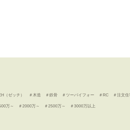
EH（ゼッチ）
＃木造
＃鉄骨
＃ツーバイフォー
＃RC
＃注文住
500万～
＃2000万～
＃2500万～
＃3000万以上