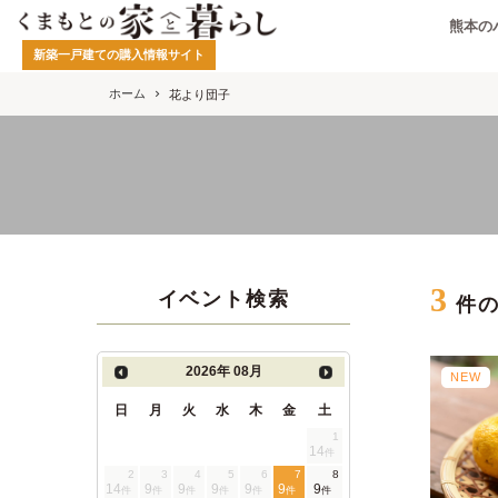
熊本の
新築一戸建ての購入情報サイト
ホーム
花より団子
3
イベント検索
件
2026年
08月
NEW
日
月
火
水
木
金
土
1
14
件
2
3
4
5
6
7
8
14
9
9
9
9
9
9
件
件
件
件
件
件
件