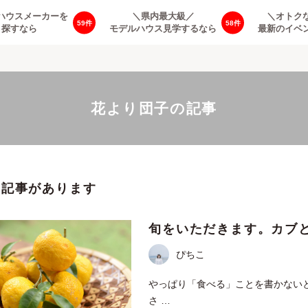
ハウスメーカーを
＼県内最大級／
＼オトク
59
58
探すなら
モデルハウス見学するなら
最新のイベ
花より団子の記事
の記事があります
旬をいただきます。カブ
ぴちこ
やっぱり「食べる」ことを書かない
さ …