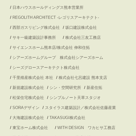
/
日本ハウスホールディングス熊本営業所
/
REGOLITH ARCHITECT -レゴリスアーキテクト-
/
/
西部ガスリビング株式会社
坂口建設株式会社
/
/
サキ一級建築設計事務所
株式会社三友工務店
/
サイエンスホーム熊本店/株式会社 伸和住拓
/
シアーズホームグループ 株式会社シアーズホーム
/
シーズグロースアーキテクト株式会社
/
/
千里殖産株式会社 本社
株式会社七呂建設 熊本支店
/
/
/
新規建設株式会社
シン・空間研究所
新産住拓
/
/
松栄住宅株式会社
シンプルノート天草スタジオ
/
/
SORAデザイン
スタイラス建築設計／株式会社佐藤産業
/
/
大海建設株式会社
TAKASUGI株式会社
/
/
東宝ホーム株式会社
WITH DESIGN ワカヒサ工務店