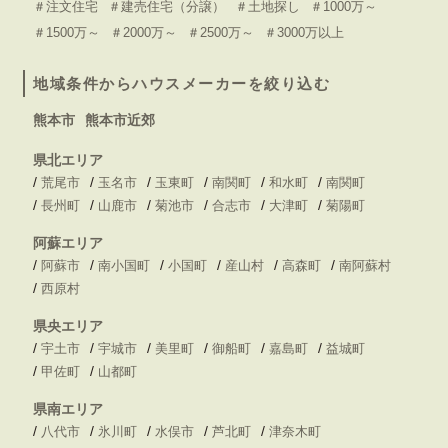
＃注文住宅
＃建売住宅（分譲）
＃土地探し
＃1000万～
＃1500万～
＃2000万～
＃2500万～
＃3000万以上
地域条件からハウスメーカーを絞り込む
熊本市
熊本市近郊
県北エリア
/
/
/
/
/
/
荒尾市
玉名市
玉東町
南関町
和水町
南関町
/
/
/
/
/
/
長州町
山鹿市
菊池市
合志市
大津町
菊陽町
阿蘇エリア
/
/
/
/
/
/
阿蘇市
南小国町
小国町
産山村
高森町
南阿蘇村
/
西原村
県央エリア
/
/
/
/
/
/
宇土市
宇城市
美里町
御船町
嘉島町
益城町
/
/
甲佐町
山都町
県南エリア
/
/
/
/
/
八代市
氷川町
水俣市
芦北町
津奈木町