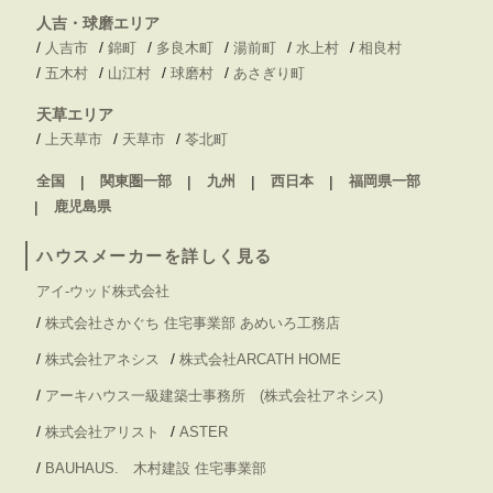
人吉・球磨エリア
/
/
/
/
/
/
人吉市
錦町
多良木町
湯前町
水上村
相良村
/
/
/
/
五木村
山江村
球磨村
あさぎり町
天草エリア
/
/
/
上天草市
天草市
苓北町
全国
関東圏一部
九州
西日本
福岡県一部
鹿児島県
ハウスメーカーを詳しく見る
アイ-ウッド株式会社
/
株式会社さかぐち 住宅事業部 あめいろ工務店
/
/
株式会社アネシス
株式会社ARCATH HOME
/
アーキハウス一級建築士事務所 (株式会社アネシス)
/
/
株式会社アリスト
ASTER
/
BAUHAUS. 木村建設 住宅事業部