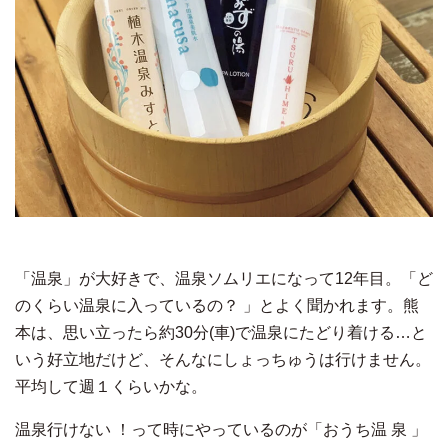
「温泉」が大好きで、温泉ソムリエになって
12
年目。「ど
のくらい温泉に入っているの
？
」とよく聞かれます。熊
本は、思い立ったら約
30
分
(
車
)
で温泉にたどり着ける
…
と
いう好立地だけど、そんなにしょっちゅうは行けません。
平均して週１くらいかな。
温泉行けない
！って時にやっているのが「おうち温
泉
」