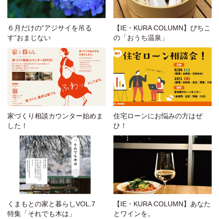
６月だけの“アジサイを吊る
【IE・KURA COLUMN】ぴちこ
す”おまじない
の「おうち温泉」
家づくり相談カウンター始めま
住宅ローンにお悩みの方はぜ
した！
ひ！
くまもとの家と暮らしVOL.7
【IE・KURA COLUMN】あなた
特集「それでも木は」
とワインを。