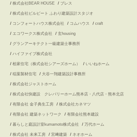
/
/
株式会社BEAR HOUSE
ブレス
/
株式会社ビルビート ふわり建築設計スタジオ
/
/
/
コンフォートハウス株式会社
コムハウス
craft
/
/
エコワークス株式会社
玄housing
/
グランアーキテクト一級建築士事務所
/
ハイファイブ株式会社
/
/
桧家住宅（株式会社シアーズホーム）
いいねホーム
/
/
稲葉製材住宅
大谷一翔建築設計事務所
/
株式会社ジャストホーム
/
株式会社快建設 クレバリーホーム熊本店・八代店・熊本北店
/
/
有限会社 金子典生工房
株式会社カネマツ
/
/
有限会社 建築ネットワーク
有限会社熊本建設
/
/
暮らしと庭設計室kumamoto株式会社
万代ホーム
/
/
/
株式会社 未来工房
宮﨑建築
ネオホーム