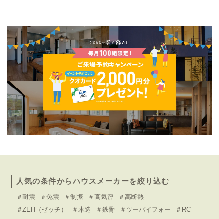
人気の条件からハウスメーカーを絞り込む
＃耐震
＃免震
＃制振
＃高気密
＃高断熱
＃ZEH（ゼッチ）
＃木造
＃鉄骨
＃ツーバイフォー
＃RC