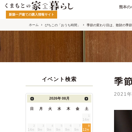
熊本の
新築一戸建ての購入情報サイト
ホーム
ぴちこの「おうち時間」
季節の変わり目は、散財の季節
イベント検索
季
2021
2026年
08月
日
月
火
水
木
金
土
1
14
件
2
3
4
5
6
7
8
14
9
9
9
9
9
12
件
件
件
件
件
件
件