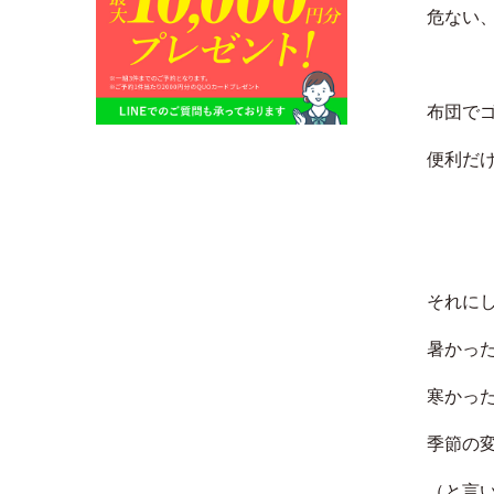
危ない
布団で
便利だ
それに
暑かっ
寒かっ
季節の
（と言