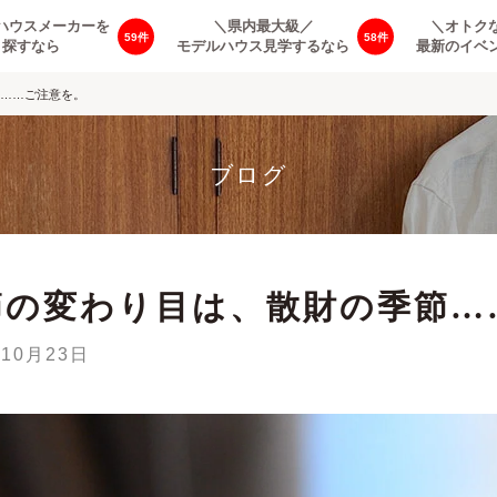
ハウスメーカーを
＼県内最大級／
＼オトク
59
58
探すなら
モデルハウス見学するなら
最新のイベ
……ご注意を。
ブログ
節の変わり目は、散財の季節…
年10月23日