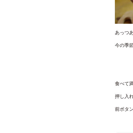
あっつ
今の季
食べて
押し入
前ボタ