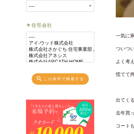
住宅会社
一気に
ついつ
よく考
慌てて
この条件で検索する
出てく
去年買
コート