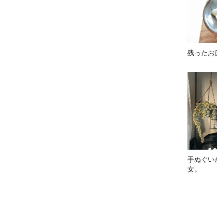
残ったお
手ぬぐい
女。