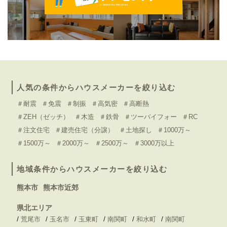
人気の条件からハウスメーカーを絞り込む
＃耐震
＃免震
＃制振
＃高気密
＃高断熱
＃ZEH（ゼッチ）
＃木造
＃鉄骨
＃ツーバイフォー
＃RC
＃注文住宅
＃建売住宅（分譲）
＃土地探し
＃1000万～
＃1500万～
＃2000万～
＃2500万～
＃3000万以上
地域条件からハウスメーカーを絞り込む
熊本市
熊本市近郊
県北エリア
/
/
/
/
/
/
荒尾市
玉名市
玉東町
南関町
和水町
南関町