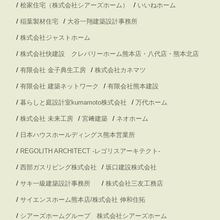
/
/
桧家住宅（株式会社シアーズホーム）
いいねホーム
/
/
稲葉製材住宅
大谷一翔建築設計事務所
/
株式会社ジャストホーム
/
株式会社快建設 クレバリーホーム熊本店・八代店・熊本北店
/
/
有限会社 金子典生工房
株式会社カネマツ
/
/
有限会社 建築ネットワーク
有限会社熊本建設
/
/
暮らしと庭設計室kumamoto株式会社
万代ホーム
/
/
/
株式会社 未来工房
宮﨑建築
ネオホーム
/
日本ハウスホールディングス熊本営業所
/
REGOLITH ARCHITECT -レゴリスアーキテクト-
/
/
西部ガスリビング株式会社
坂口建設株式会社
/
/
サキ一級建築設計事務所
株式会社三友工務店
/
サイエンスホーム熊本店/株式会社 伸和住拓
/
シアーズホームグループ 株式会社シアーズホーム