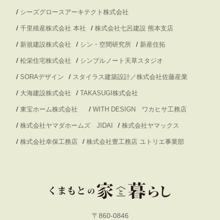
/
シーズグロースアーキテクト株式会社
/
/
千里殖産株式会社 本社
株式会社七呂建設 熊本支店
/
/
/
新規建設株式会社
シン・空間研究所
新産住拓
/
/
松栄住宅株式会社
シンプルノート天草スタジオ
/
/
SORAデザイン
スタイラス建築設計／株式会社佐藤産業
/
/
大海建設株式会社
TAKASUGI株式会社
/
/
東宝ホーム株式会社
WITH DESIGN ワカヒサ工務店
/
/
株式会社ヤマダホームズ JIDAI
株式会社ヤマックス
/
/
株式会社幸保工務店
株式会社豊工務店 ユトリエ事業部
〒860-0846