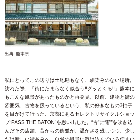
出典: 熊本県
私にとってこの辺りは土地勘もなく、馴染みのない場所。
訪れた際、「街にたまらなく似合う‼︎グッとくる‼︎」熊本に
もこんな風景があったものかと再発見。以前、建物と街の
雰囲気、古物を扱っているという、私の好きなもの3拍子
を目がけて行った、京都にあるセレクトリサイクルショッ
プ“PASS THE BATON”を思い出した。“古”に“新”を吹き込
んだその店舗。昔からの街並が、温かさを残しつつ、少し
だけ新しい街並みへ。自然の風景に溶け込んでいる佇まい