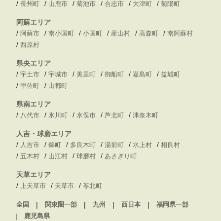
/
/
/
/
/
/
長州町
山鹿市
菊池市
合志市
大津町
菊陽町
阿蘇エリア
/
/
/
/
/
/
阿蘇市
南小国町
小国町
産山村
高森町
南阿蘇村
/
西原村
県央エリア
/
/
/
/
/
/
宇土市
宇城市
美里町
御船町
嘉島町
益城町
/
/
甲佐町
山都町
県南エリア
/
/
/
/
/
八代市
氷川町
水俣市
芦北町
津奈木町
人吉・球磨エリア
/
/
/
/
/
/
人吉市
錦町
多良木町
湯前町
水上村
相良村
/
/
/
/
五木村
山江村
球磨村
あさぎり町
天草エリア
/
/
/
上天草市
天草市
苓北町
全国
関東圏一部
九州
西日本
福岡県一部
鹿児島県