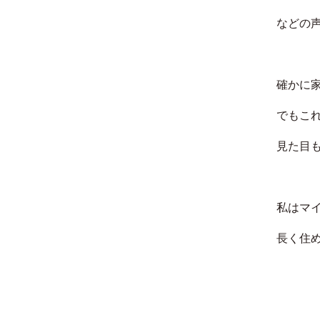
などの
確かに
でもこ
見た目
私はマ
長く住