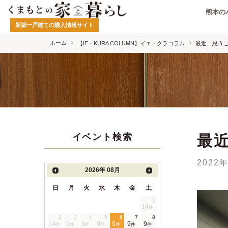
熊本の
新築一戸建ての購入情報サイト
ホーム
【IE・KURA COLUMN】イエ・クラコラム
最近、思う
イベント検索
最
2022
2026年
08月
日
月
火
水
木
金
土
1
14
件
2
3
4
5
6
7
8
14
9
9
9
9
9
9
件
件
件
件
件
件
件