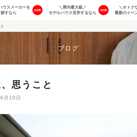
ハウスメーカーを
＼県内最大級／
＼オトク
59
58
探すなら
モデルハウス見学するなら
最新のイベ
こと
ブログ
近、思うこと
年6月10日