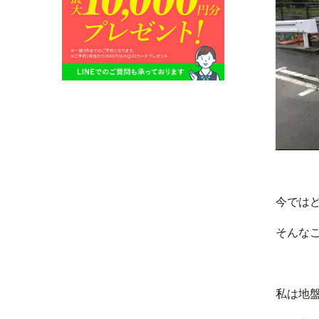
今では
そんな
私は地