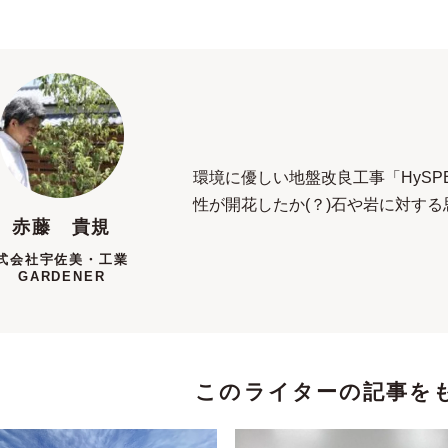
環境に優しい地盤改良工事「HySP
性が開花したか(？)石や岩に対す
赤藤 貴規
式会社宇佐美・工業
GARDENER
このライターの記事を