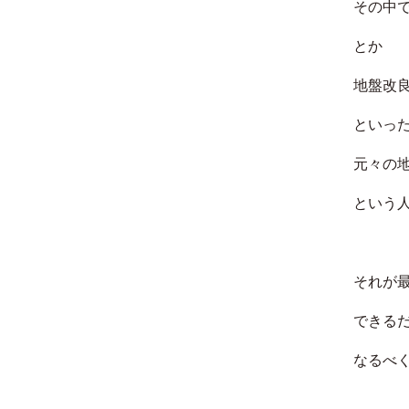
その中
とか
地盤改
といっ
元々の
という
それが
できる
なるべ