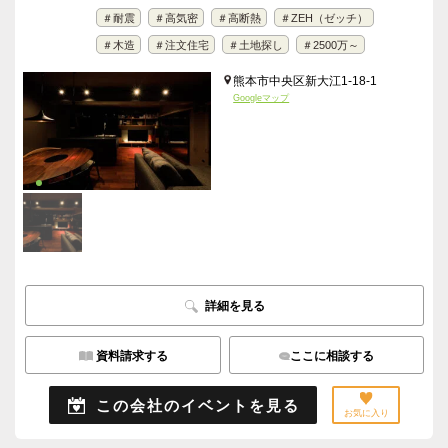
＃耐震
＃高気密
＃高断熱
＃ZEH（ゼッチ）
＃木造
＃注文住宅
＃土地探し
＃2500万～
熊本市中央区新大江1-18-1
Googleマップ
詳細を見る
資料請求する
ここに相談する
この会社のイベントを見る
お気に入り