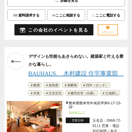
詳細を見る
資料請求する
ここに相談する
ここに電話する
この会社のイベントを見る
お気に入り
デザインも性能もあきらめない。建築家と叶える豊
かな暮らし。
BAUHAUS. 木村建設 住宅事業部
＃耐震
＃高気密
＃高断熱
＃ZEH（ゼッチ）
＃木造
＃注文住宅
＃建売住宅（分譲）
＃土地探し
熊本県熊本市中央区坪井6-17-15-
3F
Googleマップ
玉名店：0968-72-
営業日時
8111 営業・電話
対応時間／本店：