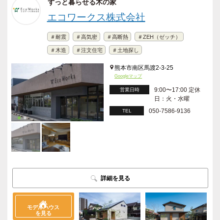
ずっと暮らせる木の家
エコワークス株式会社
＃耐震
＃高気密
＃高断熱
＃ZEH（ゼッチ）
＃木造
＃注文住宅
＃土地探し
熊本市南区馬渡2-3-25
Googleマップ
9:00〜17:00 定休
営業日時
日：火・水曜
050-7586-9136
TEL
詳細を見る
モデルハウス
を見る