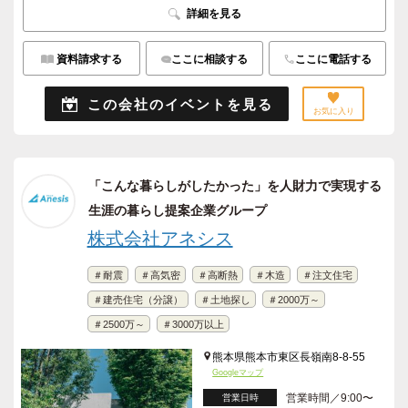
詳細を見る
資料請求する
ここに相談する
ここに電話する
この会社のイベントを見る
お気に入り
「こんな暮らしがしたかった」を人財力で実現する
生涯の暮らし提案企業グループ
株式会社アネシス
＃耐震
＃高気密
＃高断熱
＃木造
＃注文住宅
＃建売住宅（分譲）
＃土地探し
＃2000万～
＃2500万～
＃3000万以上
熊本県熊本市東区長嶺南8-8-55
Googleマップ
営業時間／9:00〜
営業日時