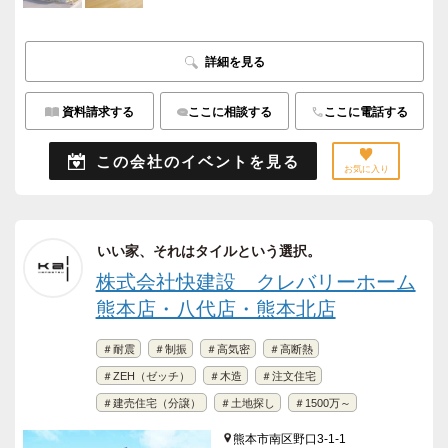
詳細を見る
資料請求する
ここに相談する
ここに電話する
この会社のイベントを見る
お気に入り
いい家、それはタイルという選択。
株式会社快建設 クレバリーホーム
熊本店・八代店・熊本北店
＃耐震
＃制振
＃高気密
＃高断熱
＃ZEH（ゼッチ）
＃木造
＃注文住宅
＃建売住宅（分譲）
＃土地探し
＃1500万～
熊本市南区野口3-1-1