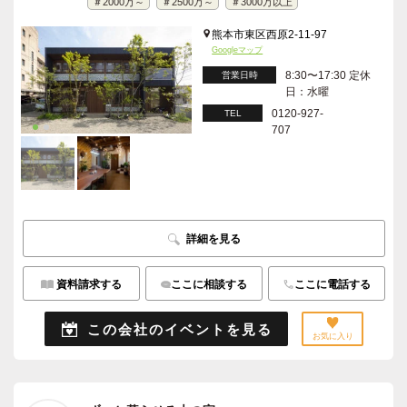
＃2000万～
＃2500万～
＃3000万以上
熊本市東区西原2-11-97
Googleマップ
8:30〜17:30 定休
営業日時
日：水曜
0120-927-
TEL
707
詳細を見る
資料請求する
ここに相談する
ここに電話する
この会社のイベントを見る
お気に入り