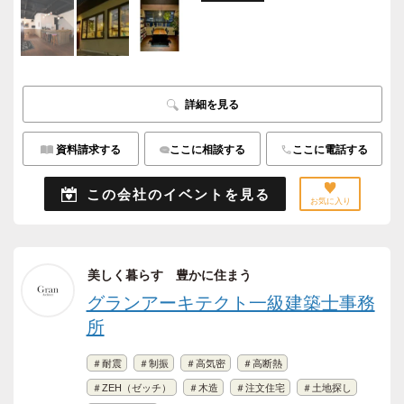
詳細を見る
資料請求する
ここに相談する
ここに電話する
この会社のイベントを見る
お気に入り
美しく暮らす 豊かに住まう
グランアーキテクト一級建築士事務
所
＃耐震
＃制振
＃高気密
＃高断熱
＃ZEH（ゼッチ）
＃木造
＃注文住宅
＃土地探し