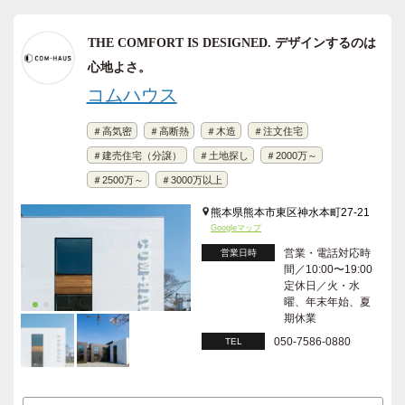
THE COMFORT IS DESIGNED. デザインするのは
心地よさ。
コムハウス
＃高気密
＃高断熱
＃木造
＃注文住宅
＃建売住宅（分譲）
＃土地探し
＃2000万～
＃2500万～
＃3000万以上
熊本県熊本市東区神水本町27-21
Googleマップ
営業・電話対応時
営業日時
間／10:00〜19:00
定休日／火・水
曜、年末年始、夏
期休業
050-7586-0880
TEL