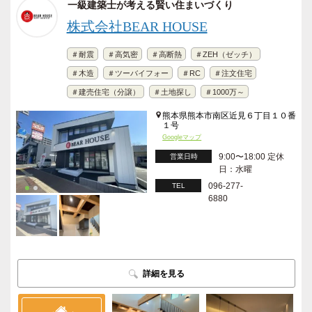
一級建築士が考える賢い住まいづくり
株式会社BEAR HOUSE
＃耐震
＃高気密
＃高断熱
＃ZEH（ゼッチ）
＃木造
＃ツーバイフォー
＃RC
＃注文住宅
＃建売住宅（分譲）
＃土地探し
＃1000万～
熊本県熊本市南区近見６丁目１０番
１号
Googleマップ
9:00〜18:00 定休
営業日時
日：水曜
096-277-
TEL
6880
詳細を見る