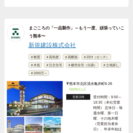
まごころの「一品製作」～もう一度、頑張っていこ
う熊本〜
新規建設株式会社
＃耐震
＃高気密
＃高断熱
＃ZEH（ゼッチ）
＃木造
＃注文住宅
＃建売住宅（分譲）
＃土地探し
＃2000万～
熊本市北区清水亀井町6-26
Googleマップ
受付時間：9:00～
営業日時
18:30（本社営業
時間） 定休日：毎
週水曜、第一日
曜、その他木曜
（営業担当者休
日）、年末年始ほ