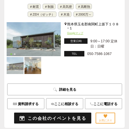
＃耐震
＃制振
＃高気密
＃高断熱
＃ZEH（ゼッチ）
＃木造
＃2000万～
熊本県玉名郡南関町上坂下１０８
−１
Googleマップ
9:00～17:00 定休
営業日時
日：日曜
050-7586-1067
TEL
詳細を見る
資料請求する
ここに相談する
ここに電話する
この会社のイベントを見る
お気に入り