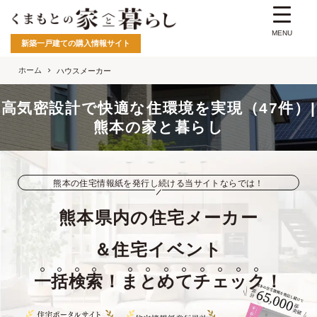
MENU
新築一戸建ての購入情報サイト
ホーム
ハウスメーカー
高気密設計で快適な住環境を実現（47件）|
熊本の家と暮らし
熊本の住宅情報紙を発行し続ける当サイトならでは！
熊本県内の住宅メーカー
＆住宅イベント
一
括
検
索
！
ま
と
め
て
チ
ェ
ッ
ク
！