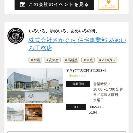
この会社のイベントを見る
お気に入り
いろいろ、ゆめいろ、あめいろの街。
株式会社さかぐち 住宅事業部 あめい
ろ工務店
＃耐震
＃高気密
＃高断熱
＃木造
＃2500万～
八代市古閑中町1253−2
Googleマップ
営業時間／
営業日時
10:00〜17:00 定休
日／毎週火曜日・
水曜日
0965-80-
TEL
5164