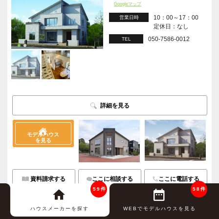
Googleマップ
10：00～17：00
営業日時
定休日：なし
050-7586-0012
TEL
詳細を見る
モデルハウス
を見る
資料請求する
ここに相談する
ここに電話する
59件
58件
この会社のイベントを見る
お気に入り
ハウスメーカーを探す
WEBでモデルハウスを見る