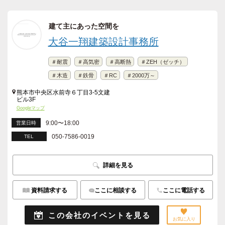
建て主にあった空間を
大谷一翔建築設計事務所
＃耐震
＃高気密
＃高断熱
＃ZEH（ゼッチ）
＃木造
＃鉄骨
＃RC
＃2000万～
熊本市中央区水前寺６丁目3-5文建
ビル3F
Googleマップ
9:00〜18:00
営業日時
050-7586-0019
TEL
詳細を見る
資料請求する
ここに相談する
ここに電話する
この会社のイベントを見る
お気に入り