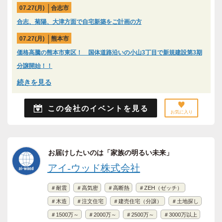
07.27(月)
合志市
合志、菊陽、大津方面で自宅新築をご計画の方
07.27(月)
熊本市
価格高騰の熊本市東区！ 国体道路沿いの小山3丁目で新規建設第3期
分譲開始！！
続きを見る
この会社のイベントを見る
お気に入り
お届けしたいのは「家族の明るい未来」
アイ-ウッド株式会社
＃耐震
＃高気密
＃高断熱
＃ZEH（ゼッチ）
＃木造
＃注文住宅
＃建売住宅（分譲）
＃土地探し
＃1500万～
＃2000万～
＃2500万～
＃3000万以上