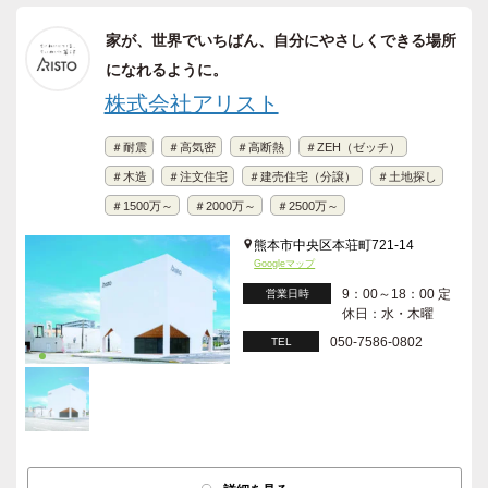
家が、世界でいちばん、自分にやさしくできる場所
になれるように。
株式会社アリスト
＃耐震
＃高気密
＃高断熱
＃ZEH（ゼッチ）
＃木造
＃注文住宅
＃建売住宅（分譲）
＃土地探し
＃1500万～
＃2000万～
＃2500万～
熊本市中央区本荘町721-14
Googleマップ
9：00～18：00 定
営業日時
休日：水・木曜
050-7586-0802
TEL