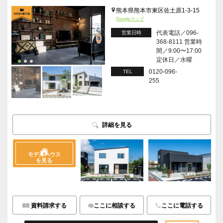
熊本県熊本市東区佐土原1-3-15
Googleマップ
代表電話／096-
営業日時
368-8111 営業時
間／9:00〜17:00
定休日／水曜
0120-096-
TEL
255
詳細を見る
モデルハウス
を見る
資料請求する
ここに相談する
ここに電話する