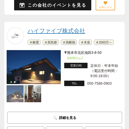
この会社のイベントを見る
お気に入り
ハイファイブ株式会社
＃耐震
＃高気密
＃高断熱
＃木造
＃2000万～
熊本市北区池田3-8-50
Googleマップ
定休日：年末年始
営業日時
（電話受付時間：
9:00-18:00）
050-7586-0903
TEL
詳細を見る