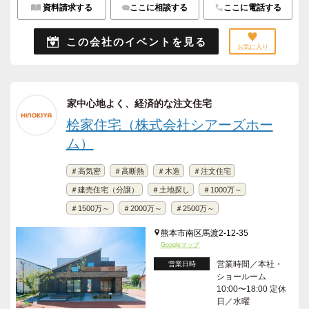
資料請求する
ここに相談する
ここに電話する
この会社のイベントを見る
お気に入り
家中心地よく、経済的な注文住宅
桧家住宅（株式会社シアーズホー
ム）
＃高気密
＃高断熱
＃木造
＃注文住宅
＃建売住宅（分譲）
＃土地探し
＃1000万～
＃1500万～
＃2000万～
＃2500万～
熊本市南区馬渡2-12-35
Googleマップ
営業時間／本社・
営業日時
ショールーム
10:00〜18:00 定休
日／水曜