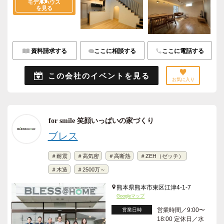
モデルハウス
を見る
資料請求する
ここに相談する
ここに電話する
この会社のイベントを見る
お気に入り
for smile 笑顔いっぱいの家づくり
ブレス
＃耐震
＃高気密
＃高断熱
＃ZEH（ゼッチ）
＃木造
＃2500万～
熊本県熊本市東区江津4-1-7
Googleマップ
営業時間／9:00〜
営業日時
18:00 定休日／水