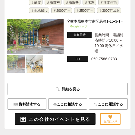
＃耐震
＃高気密
＃高断熱
＃木造
＃注文住宅
＃土地探し
＃2000万～
＃2500万～
＃3000万以上
熊本県熊本市南区馬渡1-15-3-1F
Googleマップ
営業時間・電話対
営業日時
応時間／10:00〜
19:00 定休日／水
曜
050-7586-0783
TEL
詳細を見る
資料請求する
ここに相談する
ここに電話する
この会社のイベントを見る
お気に入り