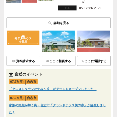
か
050-7586-2129
TEL
詳細を見る
モデルハウス
を見る
資料請求する
ここに相談する
ここに電話する
直近のイベント
07.27(月)
合志市
「クレストタウンかすみヶ丘」がグランドオープンしました！
07.27(月)
合志市
家族の笑顔が輝く街・合志市「グランドテラス楓の森」が誕生しまし
た！