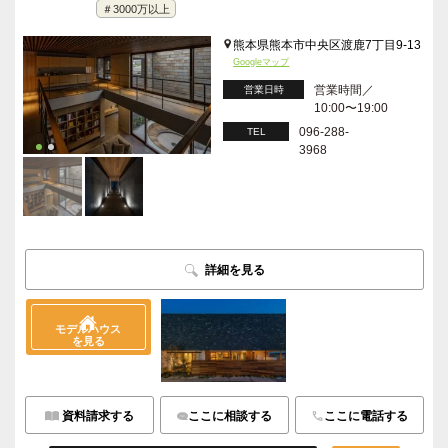
＃3000万以上
熊本県熊本市中央区渡鹿7丁目9-13
Googleマップ
営業時間／
営業日時
10:00〜19:00
096-288-
TEL
3968
詳細を見る
モデルハウス
を見る
資料請求する
ここに相談する
ここに電話する