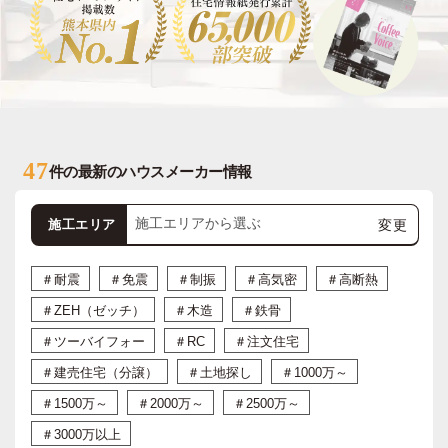
47
件の最新のハウスメーカー情報
変更
施工エリア
＃耐震
＃免震
＃制振
＃高気密
＃高断熱
＃ZEH（ゼッチ）
＃木造
＃鉄骨
＃ツーバイフォー
＃RC
＃注文住宅
＃建売住宅（分譲）
＃土地探し
＃1000万～
＃1500万～
＃2000万～
＃2500万～
＃3000万以上