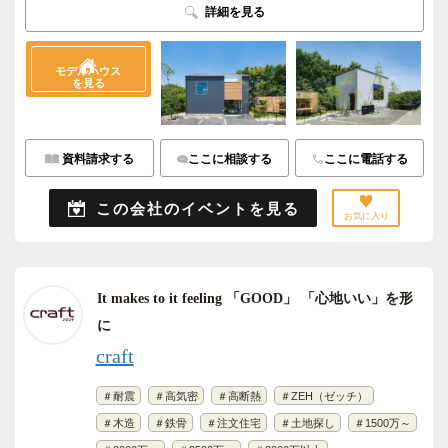
詳細を見る
モデルハウス
を見る
資料請求する
ここに相談する
ここに電話する
この会社のイベントを見る
お気に入り
It makes to it feeling 「GOOD」 「心地いい」を形
に
craft
＃耐震
＃高気密
＃高断熱
＃ZEH（ゼッチ）
＃木造
＃鉄骨
＃注文住宅
＃土地探し
＃1500万～