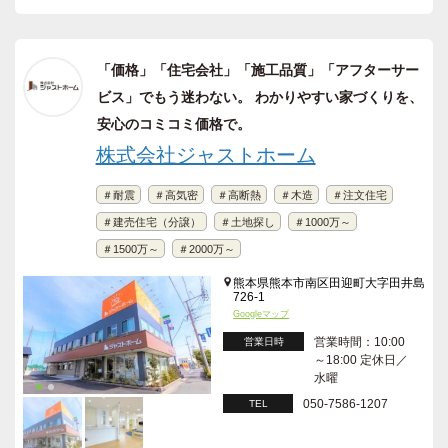
「価格」「住宅会社」「施工品質」「アフターサー
ビス」でもう迷わない。 わかりやすい家づくりを、
安心のコミコミ価格で。
株式会社ジャストホーム
＃耐震
＃高気密
＃高断熱
＃木造
＃注文住宅
＃建売住宅（分譲）
＃土地探し
＃1000万～
＃1500万～
＃2000万～
熊本県熊本市南区田迎町大字田井島
726-1
Googleマップ
営業時間：10:00
営業日時
～18:00 定休日／
水曜
050-7586-1207
TEL