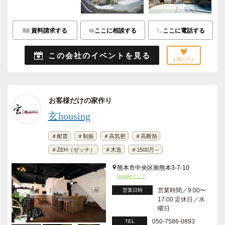
資料請求する
ここに相談する
ここに電話する
この会社のイベントを見る
お気に入り
お客様だけの家作り
玄housing
＃耐震
＃制振
＃高気密
＃高断熱
＃ZEH（ゼッチ）
＃木造
＃1500万～
熊本市中央区南熊本3-7-10
Googleマップ
営業時間／9:00〜
営業日時
17:00 定休日／水
曜日
050-7586-0893
TEL