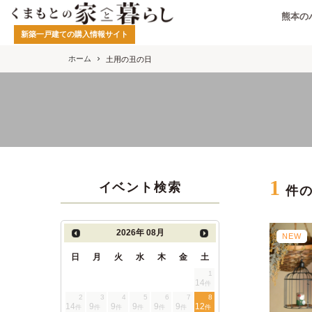
熊本の
新築一戸建ての購入情報サイト
ホーム
土用の丑の日
1
イベント検索
件
2026年
08月
NEW
日
月
火
水
木
金
土
1
14
件
2
3
4
5
6
7
8
14
9
9
9
9
9
12
件
件
件
件
件
件
件