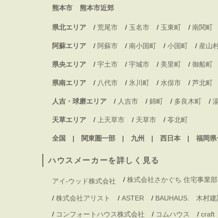
熊本市
熊本市近郊
県北エリア
/
荒尾市
/
玉名市
/
玉東町
/
南関町
阿蘇エリア
/
阿蘇市
/
南小国町
/
小国町
/
産山
県央エリア
/
宇土市
/
宇城市
/
美里町
/
御船町
県南エリア
/
八代市
/
氷川町
/
水俣市
/
芦北町
人吉・球磨エリア
/
人吉市
/
錦町
/
多良木町
/
天草エリア
/
上天草市
/
天草市
/
苓北町
全国
関東圏一部
九州
西日本
福岡県
ハウスメーカーを詳しく見る
/
株式会社さかぐち 住宅事業部
アイ-ウッド株式会社
/
株式会社アリスト
/
ASTER
/
BAUHAUS. 木
/
コンフォートハウス株式会社
/
コムハウス
/
craft