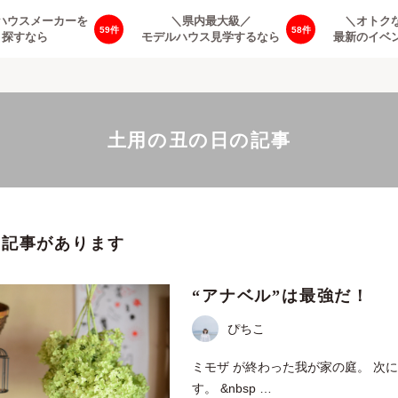
ハウスメーカーを
＼県内最大級／
＼オトク
59
58
探すなら
モデルハウス見学するなら
最新のイベ
土用の丑の日の記事
の記事があります
“アナベル”は最強だ！
ぴちこ
ミモザ が終わった我が家の庭。 次
す。 &nbsp …