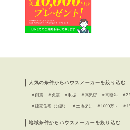
人気の条件からハウスメーカーを絞り込む
＃耐震
＃免震
＃制振
＃高気密
＃高断熱
＃Z
＃建売住宅（分譲）
＃土地探し
＃1000万～
＃1
地域条件からハウスメーカーを絞り込む