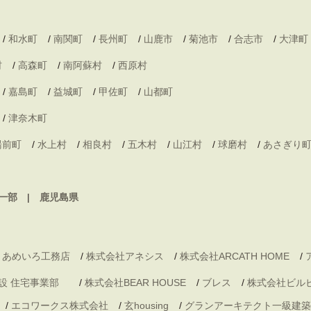
/
和水町
/
南関町
/
長州町
/
山鹿市
/
菊池市
/
合志市
/
大津町
村
/
高森町
/
南阿蘇村
/
西原村
/
嘉島町
/
益城町
/
甲佐町
/
山都町
/
津奈木町
湯前町
/
水上村
/
相良村
/
五木村
/
山江村
/
球磨村
/
あさぎり
一部
鹿児島県
 あめいろ工務店
/
株式会社アネシス
/
株式会社ARCATH HOME
/
村建設 住宅事業部
/
株式会社BEAR HOUSE
/
ブレス
/
株式会社ビル
/
エコワークス株式会社
/
玄housing
/
グランアーキテクト一級建築