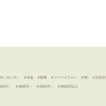
EH（ゼッチ）
＃木造
＃鉄骨
＃ツーバイフォー
＃RC
＃注文住
500万～
＃2000万～
＃2500万～
＃3000万以上