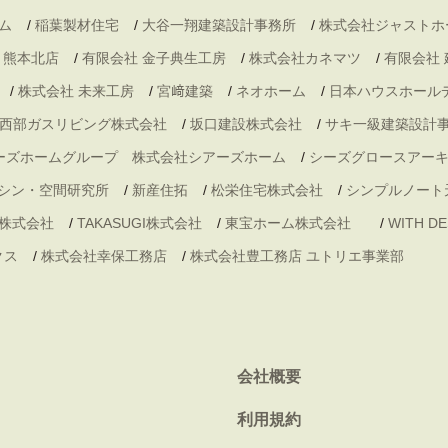
ム
/
稲葉製材住宅
/
大谷一翔建築設計事務所
/
株式会社ジャストホ
・熊本北店
/
有限会社 金子典生工房
/
株式会社カネマツ
/
有限会社
/
株式会社 未来工房
/
宮﨑建築
/
ネオホーム
/
日本ハウスホール
西部ガスリビング株式会社
/
坂口建設株式会社
/
サキ一級建築設計
ーズホームグループ 株式会社シアーズホーム
/
シーズグロースアー
シン・空間研究所
/
新産住拓
/
松栄住宅株式会社
/
シンプルノート
株式会社
/
TAKASUGI株式会社
/
東宝ホーム株式会社
/
WITH 
クス
/
株式会社幸保工務店
/
株式会社豊工務店 ユトリエ事業部
会社概要
利用規約