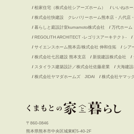
/
桧家住宅（株式会社シアーズホーム）
/
いいねホー
/
株式会社快建設 クレバリーホーム熊本店・八代店
/
暮らしと庭設計室kumamoto株式会社
/
万代ホーム
/
REGOLITH ARCHITECT -レゴリスアーキテクト-
/
/
サイエンスホーム熊本店/株式会社 伸和住拓
/
シア
/
株式会社七呂建設 熊本支店
/
新規建設株式会社
/
/
スタイラス建築設計／株式会社佐藤産業
/
大海建設
/
株式会社ヤマダホームズ JIDAI
/
株式会社ヤマッ
〒860-0846
熊本県熊本市中央区城東町5-40-2F