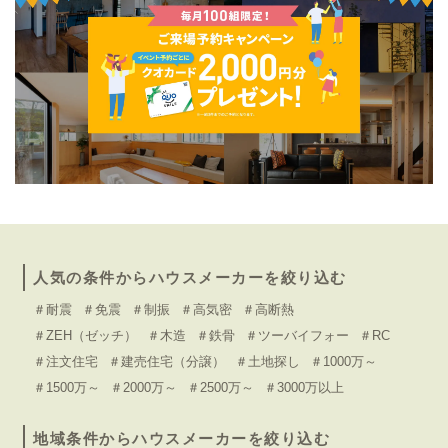
人気の条件からハウスメーカーを絞り込む
＃耐震
＃免震
＃制振
＃高気密
＃高断熱
＃ZEH（ゼッチ）
＃木造
＃鉄骨
＃ツーバイフォー
＃RC
＃注文住宅
＃建売住宅（分譲）
＃土地探し
＃1000万～
＃1500万～
＃2000万～
＃2500万～
＃3000万以上
地域条件からハウスメーカーを絞り込む