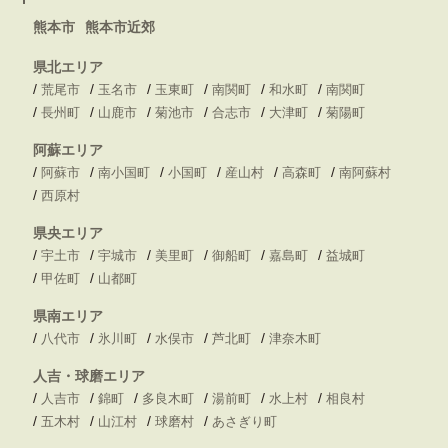
熊本市
熊本市近郊
県北エリア
/
/
/
/
/
/
荒尾市
玉名市
玉東町
南関町
和水町
南関町
/
/
/
/
/
/
長州町
山鹿市
菊池市
合志市
大津町
菊陽町
阿蘇エリア
/
/
/
/
/
/
阿蘇市
南小国町
小国町
産山村
高森町
南阿蘇村
/
西原村
県央エリア
/
/
/
/
/
/
宇土市
宇城市
美里町
御船町
嘉島町
益城町
/
/
甲佐町
山都町
県南エリア
/
/
/
/
/
八代市
氷川町
水俣市
芦北町
津奈木町
人吉・球磨エリア
/
/
/
/
/
/
人吉市
錦町
多良木町
湯前町
水上村
相良村
/
/
/
/
五木村
山江村
球磨村
あさぎり町