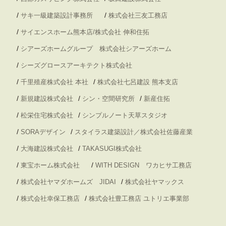
/
/
サキ一級建築設計事務所
株式会社三友工務店
/
サイエンスホーム熊本店/株式会社 伸和住拓
/
シアーズホームグループ 株式会社シアーズホーム
/
シーズグロースアーキテクト株式会社
/
/
千里殖産株式会社 本社
株式会社七呂建設 熊本支店
/
/
/
新規建設株式会社
シン・空間研究所
新産住拓
/
/
松栄住宅株式会社
シンプルノート天草スタジオ
/
/
SORAデザイン
スタイラス建築設計／株式会社佐藤産業
/
/
大海建設株式会社
TAKASUGI株式会社
/
/
東宝ホーム株式会社
WITH DESIGN ワカヒサ工務店
/
/
株式会社ヤマダホームズ JIDAI
株式会社ヤマックス
/
/
株式会社幸保工務店
株式会社豊工務店 ユトリエ事業部