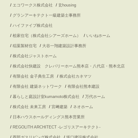
/
/
エコワークス株式会社
玄housing
/
グランアーキテクト一級建築士事務所
/
ハイファイブ株式会社
/
/
桧家住宅（株式会社シアーズホーム）
いいねホーム
/
/
稲葉製材住宅
大谷一翔建築設計事務所
/
株式会社ジャストホーム
/
株式会社快建設 クレバリーホーム熊本店・八代店・熊本北店
/
/
有限会社 金子典生工房
株式会社カネマツ
/
/
有限会社 建築ネットワーク
有限会社熊本建設
/
/
暮らしと庭設計室kumamoto株式会社
万代ホーム
/
/
/
株式会社 未来工房
宮﨑建築
ネオホーム
/
日本ハウスホールディングス熊本営業所
/
REGOLITH ARCHITECT -レゴリスアーキテクト-
/
/
西部ガスリビング株式会社
坂口建設株式会社