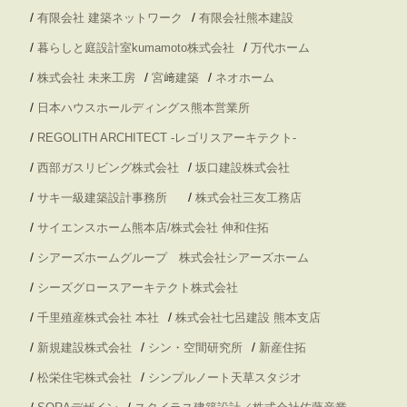
/
/
有限会社 建築ネットワーク
有限会社熊本建設
/
/
暮らしと庭設計室kumamoto株式会社
万代ホーム
/
/
/
株式会社 未来工房
宮﨑建築
ネオホーム
/
日本ハウスホールディングス熊本営業所
/
REGOLITH ARCHITECT -レゴリスアーキテクト-
/
/
西部ガスリビング株式会社
坂口建設株式会社
/
/
サキ一級建築設計事務所
株式会社三友工務店
/
サイエンスホーム熊本店/株式会社 伸和住拓
/
シアーズホームグループ 株式会社シアーズホーム
/
シーズグロースアーキテクト株式会社
/
/
千里殖産株式会社 本社
株式会社七呂建設 熊本支店
/
/
/
新規建設株式会社
シン・空間研究所
新産住拓
/
/
松栄住宅株式会社
シンプルノート天草スタジオ