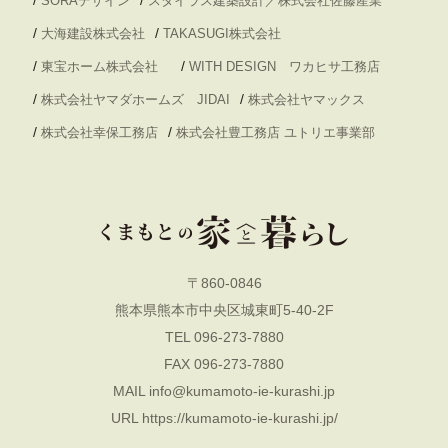
/
/
SORAデザイン
スタイラス建築設計／株式会社佐藤産業
/
/
大海建設株式会社
TAKASUGI株式会社
/
/
東宝ホーム株式会社
WITH DESIGN ワカヒサ工務店
/
/
株式会社ヤマダホームズ JIDAI
株式会社ヤマックス
/
/
株式会社幸保工務店
株式会社豊工務店 ユトリエ事業部
〒860-0846
熊本県熊本市中央区城東町5-40-2F
TEL 096-273-7880
FAX 096-273-7880
MAIL
info@kumamoto-ie-kurashi.jp
URL
https://kumamoto-ie-kurashi.jp/