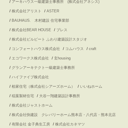
/
アーキハウス一級建築士事務所 (株式会社アネシス)
/
/
株式会社アリスト
ASTER
/
BAUHAUS. 木村建設 住宅事業部
/
/
株式会社BEAR HOUSE
ブレス
/
株式会社ビルビート ふわり建築設計スタジオ
/
/
/
コンフォートハウス株式会社
コムハウス
craft
/
/
エコワークス株式会社
玄housing
/
グランアーキテクト一級建築士事務所
/
ハイファイブ株式会社
/
/
桧家住宅（株式会社シアーズホーム）
いいねホーム
/
/
稲葉製材住宅
大谷一翔建築設計事務所
/
株式会社ジャストホーム
/
株式会社快建設 クレバリーホーム熊本店・八代店・熊本北店
/
/
有限会社 金子典生工房
株式会社カネマツ