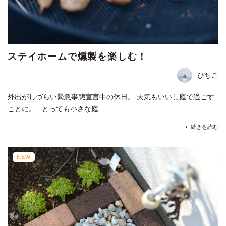
ステイホームで燻製を楽しむ！
ぴちこ
外出がしづらい緊急事態宣言中の休日。 天気もいいし庭で過ごす
ことに。 とっても小さな庭 …
続きを読む
NEW