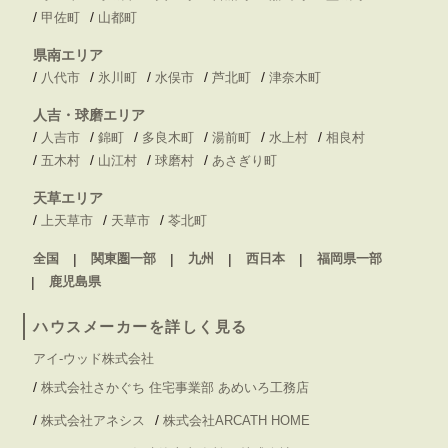
/
/
甲佐町
山都町
県南エリア
/
/
/
/
/
八代市
氷川町
水俣市
芦北町
津奈木町
人吉・球磨エリア
/
/
/
/
/
/
人吉市
錦町
多良木町
湯前町
水上村
相良村
/
/
/
/
五木村
山江村
球磨村
あさぎり町
天草エリア
/
/
/
上天草市
天草市
苓北町
全国
関東圏一部
九州
西日本
福岡県一部
鹿児島県
ハウスメーカーを詳しく見る
アイ-ウッド株式会社
/
株式会社さかぐち 住宅事業部 あめいろ工務店
/
/
株式会社アネシス
株式会社ARCATH HOME