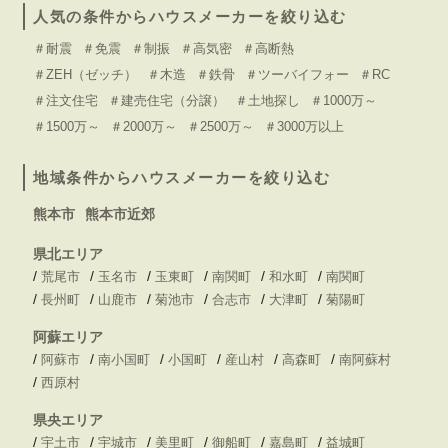
人気の条件からハウスメーカーを絞り込む
＃耐震
＃免震
＃制振
＃高気密
＃高断熱
＃ZEH（ゼッチ）
＃木造
＃鉄骨
＃ツーバイフォー
＃RC
＃注文住宅
＃建売住宅（分譲）
＃土地探し
＃1000万～
＃1500万～
＃2000万～
＃2500万～
＃3000万以上
地域条件からハウスメーカーを絞り込む
熊本市
熊本市近郊
県北エリア
/
/
/
/
/
/
荒尾市
玉名市
玉東町
南関町
和水町
南関町
/
/
/
/
/
/
長州町
山鹿市
菊池市
合志市
大津町
菊陽町
阿蘇エリア
/
/
/
/
/
/
阿蘇市
南小国町
小国町
産山村
高森町
南阿蘇村
/
西原村
県央エリア
/
/
/
/
/
/
宇土市
宇城市
美里町
御船町
嘉島町
益城町